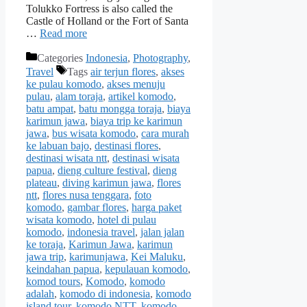
Tolukko Fortress is also called the
Castle of Holland or the Fort of Santa
…
Read more
Categories
Indonesia
,
Photography
,
Travel
Tags
air terjun flores
,
akses
ke pulau komodo
,
akses menuju
pulau
,
alam toraja
,
artikel komodo
,
batu ampat
,
batu mongga toraja
,
biaya
karimun jawa
,
biaya trip ke karimun
jawa
,
bus wisata komodo
,
cara murah
ke labuan bajo
,
destinasi flores
,
destinasi wisata ntt
,
destinasi wisata
papua
,
dieng culture festival
,
dieng
plateau
,
diving karimun jawa
,
flores
ntt
,
flores nusa tenggara
,
foto
komodo
,
gambar flores
,
harga paket
wisata komodo
,
hotel di pulau
komodo
,
indonesia travel
,
jalan jalan
ke toraja
,
Karimun Jawa
,
karimun
jawa trip
,
karimunjawa
,
Kei Maluku
,
keindahan papua
,
kepulauan komodo
,
komod tours
,
Komodo
,
komodo
adalah
,
komodo di indonesia
,
komodo
island tour
,
komodo NTT
,
komodo