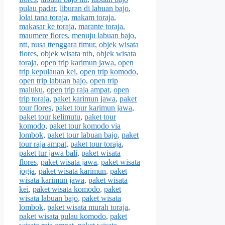
pulau padar
,
liburan di labuan bajo
,
lolai tana toraja
,
makam toraja
,
makasar ke toraja
,
marante toraja
,
maumere flores
,
menuju labuan bajo
,
ntt
,
nusa ttenggara timur
,
objek wisata
flores
,
objek wisata ntb
,
objek wisata
toraja
,
open trip karimun jawa
,
open
trip kepulauan kei
,
open trip komodo
,
open trip labuan bajo
,
open trip
maluku
,
open trip raja ampat
,
open
trip toraja
,
paket karimun jawa
,
paket
tour flores
,
paket tour karimun jawa
,
paket tour kelimutu
,
paket tour
komodo
,
paket tour komodo via
lombok
,
paket tour labuan bajo
,
paket
tour raja ampat
,
paket tour toraja
,
paket tur jawa bali
,
paket wisata
flores
,
paket wisata jawa
,
paket wisata
jogja
,
paket wisata karimun
,
paket
wisata karimun jawa
,
paket wisata
kei
,
paket wisata komodo
,
paket
wisata labuan bajo
,
paket wisata
lombok
,
paket wisata murah toraja
,
paket wisata pulau komodo
,
paket