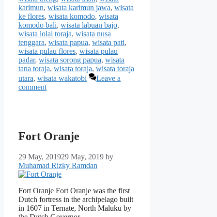
karimun
,
wisata karimun jawa
,
wisata
ke flores
,
wisata komodo
,
wisata
komodo bali
,
wisata labuan bajo
,
wisata lolai toraja
,
wisata nusa
tenggara
,
wisata papua
,
wisata pati
,
wisata pulau flores
,
wisata pulau
padar
,
wisata sorong papua
,
wisata
tana toraja
,
wisata toraja
,
wisata toraja
utara
,
wisata wakatobi
Leave a
comment
Fort Oranje
29 May, 2019
29 May, 2019
by
Muhamad Rizky Ramdan
Fort Oranje Fort Oranje was the first
Dutch fortress in the archipelago built
in 1607 in Ternate, North Maluku by
the Dutch Governor