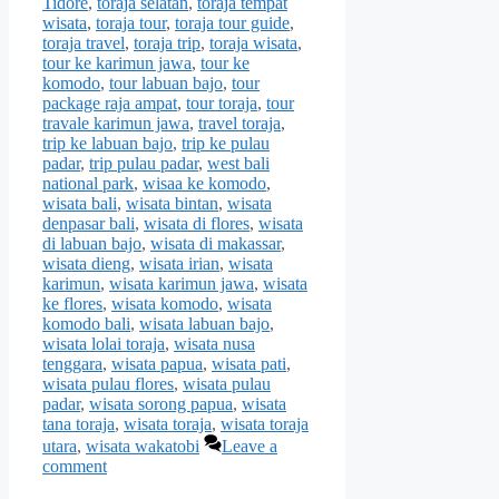
Tidore
,
toraja selatan
,
toraja tempat
wisata
,
toraja tour
,
toraja tour guide
,
toraja travel
,
toraja trip
,
toraja wisata
,
tour ke karimun jawa
,
tour ke
komodo
,
tour labuan bajo
,
tour
package raja ampat
,
tour toraja
,
tour
travale karimun jawa
,
travel toraja
,
trip ke labuan bajo
,
trip ke pulau
padar
,
trip pulau padar
,
west bali
national park
,
wisaa ke komodo
,
wisata bali
,
wisata bintan
,
wisata
denpasar bali
,
wisata di flores
,
wisata
di labuan bajo
,
wisata di makassar
,
wisata dieng
,
wisata irian
,
wisata
karimun
,
wisata karimun jawa
,
wisata
ke flores
,
wisata komodo
,
wisata
komodo bali
,
wisata labuan bajo
,
wisata lolai toraja
,
wisata nusa
tenggara
,
wisata papua
,
wisata pati
,
wisata pulau flores
,
wisata pulau
padar
,
wisata sorong papua
,
wisata
tana toraja
,
wisata toraja
,
wisata toraja
utara
,
wisata wakatobi
Leave a
comment