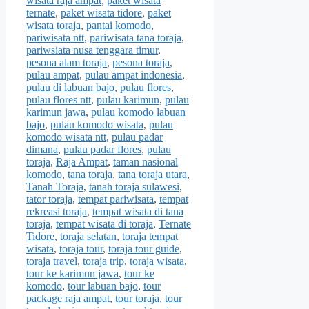
wisata raja ampat
,
paket wisata
ternate
,
paket wisata tidore
,
paket
wisata toraja
,
pantai komodo
,
pariwisata ntt
,
pariwisata tana toraja
,
pariwsiata nusa tenggara timur
,
pesona alam toraja
,
pesona toraja
,
pulau ampat
,
pulau ampat indonesia
,
pulau di labuan bajo
,
pulau flores
,
pulau flores ntt
,
pulau karimun
,
pulau
karimun jawa
,
pulau komodo labuan
bajo
,
pulau komodo wisata
,
pulau
komodo wisata ntt
,
pulau padar
dimana
,
pulau padar flores
,
pulau
toraja
,
Raja Ampat
,
taman nasional
komodo
,
tana toraja
,
tana toraja utara
,
Tanah Toraja
,
tanah toraja sulawesi
,
tator toraja
,
tempat pariwisata
,
tempat
rekreasi toraja
,
tempat wisata di tana
toraja
,
tempat wisata di toraja
,
Ternate
Tidore
,
toraja selatan
,
toraja tempat
wisata
,
toraja tour
,
toraja tour guide
,
toraja travel
,
toraja trip
,
toraja wisata
,
tour ke karimun jawa
,
tour ke
komodo
,
tour labuan bajo
,
tour
package raja ampat
,
tour toraja
,
tour