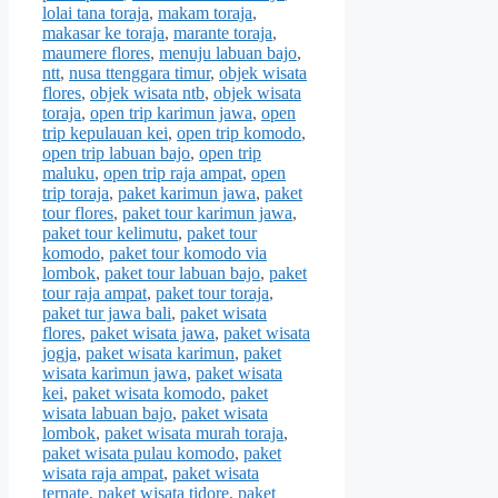
lolai tana toraja
,
makam toraja
,
makasar ke toraja
,
marante toraja
,
maumere flores
,
menuju labuan bajo
,
ntt
,
nusa ttenggara timur
,
objek wisata
flores
,
objek wisata ntb
,
objek wisata
toraja
,
open trip karimun jawa
,
open
trip kepulauan kei
,
open trip komodo
,
open trip labuan bajo
,
open trip
maluku
,
open trip raja ampat
,
open
trip toraja
,
paket karimun jawa
,
paket
tour flores
,
paket tour karimun jawa
,
paket tour kelimutu
,
paket tour
komodo
,
paket tour komodo via
lombok
,
paket tour labuan bajo
,
paket
tour raja ampat
,
paket tour toraja
,
paket tur jawa bali
,
paket wisata
flores
,
paket wisata jawa
,
paket wisata
jogja
,
paket wisata karimun
,
paket
wisata karimun jawa
,
paket wisata
kei
,
paket wisata komodo
,
paket
wisata labuan bajo
,
paket wisata
lombok
,
paket wisata murah toraja
,
paket wisata pulau komodo
,
paket
wisata raja ampat
,
paket wisata
ternate
,
paket wisata tidore
,
paket