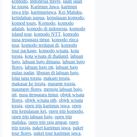
komodo
,
indonesia travel
,
jalan jalan
ke toraja
,
Karimun Jawa
,
karimun
jawa trip
,
karimunjawa
,
Kei Maluku
,
keindahan papua
,
kepulauan komodo
,
komod tours
,
Komodo
,
komodo
adalah
,
komodo di indonesia
,
komodo
island tour
,
komodo NTT
,
komodo
nusa tenggara timur
,
komodo rinca
tour
,
komodo terdapat di
,
komodo
tour package
,
komodo wisata
,
kota
toraja
,
kota wisata di thailand
,
labuan
bajo
,
labuan bajo dimana
,
labuan bajo
flores
,
labuan bajo ntt
,
labuan bajo
pulau padar
,
liburan di labuan bajo
,
lolai tana toraja
,
makam toraja
,
makasar ke toraja
,
marante toraja
,
maumere flores
,
menuju labuan bajo
,
ntt
,
nusa ttenggara timur
,
objek wisata
flores
,
objek wisata ntb
,
objek wisata
toraja
,
open trip karimun jawa
,
open
trip kepulauan kei
,
open trip komodo
,
open trip labuan bajo
,
open trip
maluku
,
open trip raja ampat
,
open
trip toraja
,
paket karimun jawa
,
paket
tour flores
,
paket tour karimun jawa
,