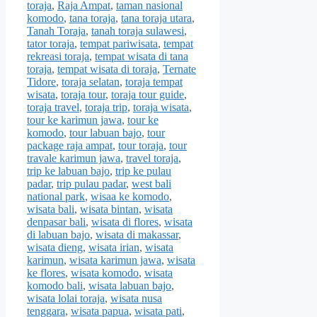
toraja
,
Raja Ampat
,
taman nasional
komodo
,
tana toraja
,
tana toraja utara
,
Tanah Toraja
,
tanah toraja sulawesi
,
tator toraja
,
tempat pariwisata
,
tempat
rekreasi toraja
,
tempat wisata di tana
toraja
,
tempat wisata di toraja
,
Ternate
Tidore
,
toraja selatan
,
toraja tempat
wisata
,
toraja tour
,
toraja tour guide
,
toraja travel
,
toraja trip
,
toraja wisata
,
tour ke karimun jawa
,
tour ke
komodo
,
tour labuan bajo
,
tour
package raja ampat
,
tour toraja
,
tour
travale karimun jawa
,
travel toraja
,
trip ke labuan bajo
,
trip ke pulau
padar
,
trip pulau padar
,
west bali
national park
,
wisaa ke komodo
,
wisata bali
,
wisata bintan
,
wisata
denpasar bali
,
wisata di flores
,
wisata
di labuan bajo
,
wisata di makassar
,
wisata dieng
,
wisata irian
,
wisata
karimun
,
wisata karimun jawa
,
wisata
ke flores
,
wisata komodo
,
wisata
komodo bali
,
wisata labuan bajo
,
wisata lolai toraja
,
wisata nusa
tenggara
,
wisata papua
,
wisata pati
,