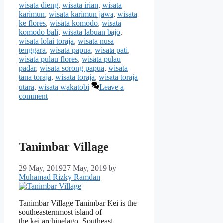
wisata dieng
,
wisata irian
,
wisata
karimun
,
wisata karimun jawa
,
wisata
ke flores
,
wisata komodo
,
wisata
komodo bali
,
wisata labuan bajo
,
wisata lolai toraja
,
wisata nusa
tenggara
,
wisata papua
,
wisata pati
,
wisata pulau flores
,
wisata pulau
padar
,
wisata sorong papua
,
wisata
tana toraja
,
wisata toraja
,
wisata toraja
utara
,
wisata wakatobi
Leave a
comment
Tanimbar Village
29 May, 2019
27 May, 2019
by
Muhamad Rizky Ramdan
Tanimbar Village Tanimbar Kei is the
southeasternmost island of
the kei archipelago, Southeast