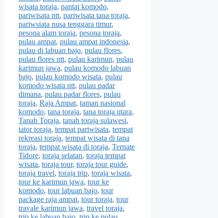
wisata toraja
,
pantai komodo
,
pariwisata ntt
,
pariwisata tana toraja
,
pariwsiata nusa tenggara timur
,
pesona alam toraja
,
pesona toraja
,
pulau ampat
,
pulau ampat indonesia
,
pulau di labuan bajo
,
pulau flores
,
pulau flores ntt
,
pulau karimun
,
pulau
karimun jawa
,
pulau komodo labuan
bajo
,
pulau komodo wisata
,
pulau
komodo wisata ntt
,
pulau padar
dimana
,
pulau padar flores
,
pulau
toraja
,
Raja Ampat
,
taman nasional
komodo
,
tana toraja
,
tana toraja utara
,
Tanah Toraja
,
tanah toraja sulawesi
,
tator toraja
,
tempat pariwisata
,
tempat
rekreasi toraja
,
tempat wisata di tana
toraja
,
tempat wisata di toraja
,
Ternate
Tidore
,
toraja selatan
,
toraja tempat
wisata
,
toraja tour
,
toraja tour guide
,
toraja travel
,
toraja trip
,
toraja wisata
,
tour ke karimun jawa
,
tour ke
komodo
,
tour labuan bajo
,
tour
package raja ampat
,
tour toraja
,
tour
travale karimun jawa
,
travel toraja
,
trip ke labuan bajo
,
trip ke pulau