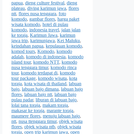
papua
,
dieng culture festival
,
dieng
plateau
,
diving karimun jawa
,
flores
ntt
,
flores nusa tenggara
,
foto
komodo
,
gambar flores
,
harga paket
wisata komodo
,
hotel di pulau
komodo
,
indonesia travel
,
jalan jalan
ke toraja
,
Karimun Jawa
,
karimun
jawa trip
,
karimunjawa
,
Kei Maluku
,
keindahan papua
,
kepulauan komodo
,
komod tours
,
Komodo
,
komodo
adalah
,
komodo di indonesia
,
komodo
island tour
,
komodo NTT
,
komodo
nusa tenggara timur
,
komodo rinca
tour
,
komodo terdapat di
,
komodo
tour package
,
komodo wisata
,
kota
toraja
,
kota wisata di thailand
,
labuan
bajo
,
labuan bajo dimana
,
labuan bajo
flores
,
labuan bajo ntt
,
labuan bajo
pulau padar
,
liburan di labuan bajo
,
lolai tana toraja
,
makam toraja
,
makasar ke toraja
,
marante toraja
,
maumere flores
,
menuju labuan bajo
,
ntt
,
nusa ttenggara timur
,
objek wisata
flores
,
objek wisata ntb
,
objek wisata
toraja
,
open trip karimun jawa
,
open