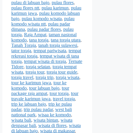
pulau di labuan bajo
,
pulau flores
,
pulau flores ntt
,
pulau karimun
,
pulau
karimun jawa
,
pulau komodo labuan
bajo
,
pulau komodo wisata
,
pulau
komodo wisata ntt
,
pulau padar
dimana
,
pulau padar flores
,
pulau
toraja
,
Raja Ampat
,
taman nasional
komodo
,
tana toraja
,
tana toraja utara
,
Tanah Toraja
,
tanah toraja sulawesi
,
tator toraja
,
tempat pariwisata
,
tempat
rekreasi toraja
,
tempat wisata di tana
toraja
,
tempat wisata di toraja
,
Ternate
Tidore
,
toraja selatan
,
toraja tempat
wisata
,
toraja tour
,
toraja tour guide
,
toraja travel
,
toraja trip
,
toraja wisata
,
tour ke karimun jawa
,
tour ke
komodo
,
tour labuan bajo
,
tour
package raja ampat
,
tour toraja
,
tour
travale karimun jawa
,
travel toraja
,
trip ke labuan bajo
,
trip ke pulau
padar
,
trip pulau padar
,
west bali
national park
,
wisaa ke komodo
,
wisata bali
,
wisata bintan
,
wisata
denpasar bali
,
wisata di flores
,
wisata
di labuan bajo
,
wisata di makassar
,