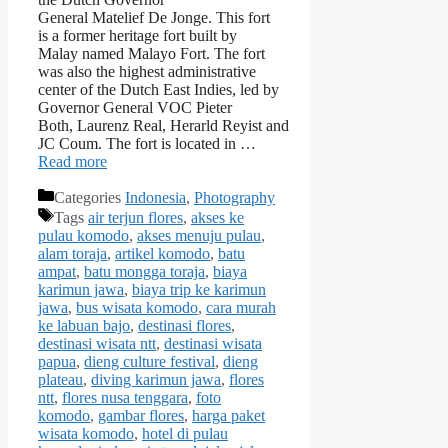
General Matelief De Jonge. This fort
is a former heritage fort built by
Malay named Malayo Fort. The fort
was also the highest administrative
center of the Dutch East Indies, led by
Governor General VOC Pieter
Both, Laurenz Real, Herarld Reyist and
JC Coum. The fort is located in …
Read more
Categories
Indonesia
,
Photography
Tags
air terjun flores
,
akses ke
pulau komodo
,
akses menuju pulau
,
alam toraja
,
artikel komodo
,
batu
ampat
,
batu mongga toraja
,
biaya
karimun jawa
,
biaya trip ke karimun
jawa
,
bus wisata komodo
,
cara murah
ke labuan bajo
,
destinasi flores
,
destinasi wisata ntt
,
destinasi wisata
papua
,
dieng culture festival
,
dieng
plateau
,
diving karimun jawa
,
flores
ntt
,
flores nusa tenggara
,
foto
komodo
,
gambar flores
,
harga paket
wisata komodo
,
hotel di pulau