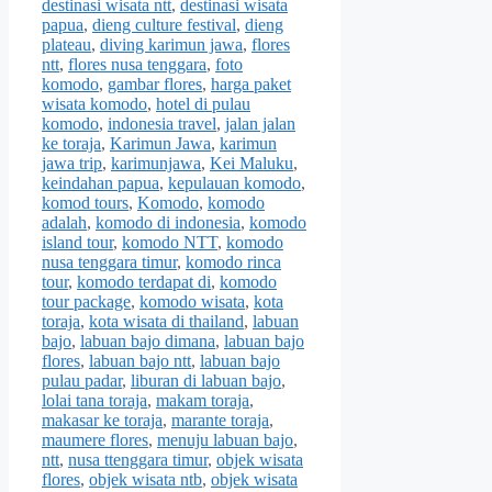
destinasi wisata ntt
,
destinasi wisata
papua
,
dieng culture festival
,
dieng
plateau
,
diving karimun jawa
,
flores
ntt
,
flores nusa tenggara
,
foto
komodo
,
gambar flores
,
harga paket
wisata komodo
,
hotel di pulau
komodo
,
indonesia travel
,
jalan jalan
ke toraja
,
Karimun Jawa
,
karimun
jawa trip
,
karimunjawa
,
Kei Maluku
,
keindahan papua
,
kepulauan komodo
,
komod tours
,
Komodo
,
komodo
adalah
,
komodo di indonesia
,
komodo
island tour
,
komodo NTT
,
komodo
nusa tenggara timur
,
komodo rinca
tour
,
komodo terdapat di
,
komodo
tour package
,
komodo wisata
,
kota
toraja
,
kota wisata di thailand
,
labuan
bajo
,
labuan bajo dimana
,
labuan bajo
flores
,
labuan bajo ntt
,
labuan bajo
pulau padar
,
liburan di labuan bajo
,
lolai tana toraja
,
makam toraja
,
makasar ke toraja
,
marante toraja
,
maumere flores
,
menuju labuan bajo
,
ntt
,
nusa ttenggara timur
,
objek wisata
flores
,
objek wisata ntb
,
objek wisata