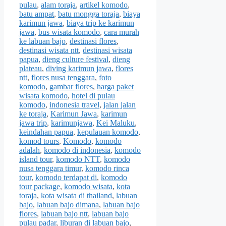
pulau
,
alam toraja
,
artikel komodo
,
batu ampat
,
batu mongga toraja
,
biaya
karimun jawa
,
biaya trip ke karimun
jawa
,
bus wisata komodo
,
cara murah
ke labuan bajo
,
destinasi flores
,
destinasi wisata ntt
,
destinasi wisata
papua
,
dieng culture festival
,
dieng
plateau
,
diving karimun jawa
,
flores
ntt
,
flores nusa tenggara
,
foto
komodo
,
gambar flores
,
harga paket
wisata komodo
,
hotel di pulau
komodo
,
indonesia travel
,
jalan jalan
ke toraja
,
Karimun Jawa
,
karimun
jawa trip
,
karimunjawa
,
Kei Maluku
,
keindahan papua
,
kepulauan komodo
,
komod tours
,
Komodo
,
komodo
adalah
,
komodo di indonesia
,
komodo
island tour
,
komodo NTT
,
komodo
nusa tenggara timur
,
komodo rinca
tour
,
komodo terdapat di
,
komodo
tour package
,
komodo wisata
,
kota
toraja
,
kota wisata di thailand
,
labuan
bajo
,
labuan bajo dimana
,
labuan bajo
flores
,
labuan bajo ntt
,
labuan bajo
pulau padar
,
liburan di labuan bajo
,