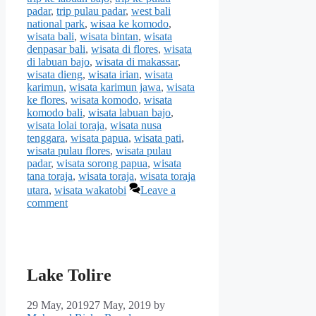
padar
,
trip pulau padar
,
west bali
national park
,
wisaa ke komodo
,
wisata bali
,
wisata bintan
,
wisata
denpasar bali
,
wisata di flores
,
wisata
di labuan bajo
,
wisata di makassar
,
wisata dieng
,
wisata irian
,
wisata
karimun
,
wisata karimun jawa
,
wisata
ke flores
,
wisata komodo
,
wisata
komodo bali
,
wisata labuan bajo
,
wisata lolai toraja
,
wisata nusa
tenggara
,
wisata papua
,
wisata pati
,
wisata pulau flores
,
wisata pulau
padar
,
wisata sorong papua
,
wisata
tana toraja
,
wisata toraja
,
wisata toraja
utara
,
wisata wakatobi
Leave a
comment
Lake Tolire
29 May, 2019
27 May, 2019
by