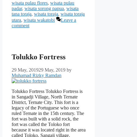
wisata pulau flores
,
wisata pulau
padar
,
wisata sorong papua
,
wisata
tana toraja
,
wisata toraja
,
wisata toraja
utara
,
wisata wakatobi
Leave a
comment
Tolukko Fortress
29 May, 2019
29 May, 2019
by
Muhamad Rizky Ramdan
Tolukko Fortress Tolukko Fortress is
in Sangadji Village, North Ternate
District, Ternate City. This fort is a
legacy of the Portuguese who once
ruled Ternate in the 15th century. The
fort was built with a solid rock, the
fort was called the Toloko fort
because it was located right in the area
called Toloko, Sangaji village.