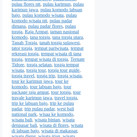
pulau flores ntt
,
pulau karimun
,
pulau
karimun jawa
,
pulau komodo labuan
bajo
,
pulau komodo wisata
,
pulau
komodo wisata ntt
,
pulau padar
dimana
,
pulau padar flores
,
pulau
toraja
,
Raja Ampat
,
taman nasional
komodo
,
tana toraja
,
tana toraja utara
,
Tanah Toraja
,
tanah toraja sulawesi
,
tator toraja
,
tempat pariwisata
,
tempat
rekreasi toraja
,
tempat wisata di tana
toraja
,
tempat wisata di toraja
,
Ternate
Tidore
,
toraja selatan
,
toraja tempat
wisata
,
toraja tour
,
toraja tour guide
,
toraja travel
,
toraja trip
,
toraja wisata
,
tour ke karimun jawa
,
tour ke
komodo
,
tour labuan bajo
,
tour
package raja ampat
,
tour toraja
,
tour
travale karimun jawa
,
travel toraja
,
trip ke labuan bajo
,
trip ke pulau
padar
,
trip pulau padar
,
west bali
national park
,
wisaa ke komodo
,
wisata bali
,
wisata bintan
,
wisata
denpasar bali
,
wisata di flores
,
wisata
di labuan bajo
,
wisata di makassar
,
wisata dieng
,
wisata irian
,
wisata