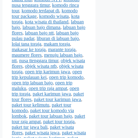
nusa tenggara timur
,
komodo rinca
tour
,
komodo terdapat di
,
komodo
tour package
,
komodo wisata
,
kota
toraja
,
kota wisata di thailand
,
labuan
bajo
,
labuan bajo dimana
,
labuan bajo
flores
,
labuan bajo ntt
,
labuan bajo
pulau padar
,
liburan di labuan bajo
,
lolai tana toraja
,
makam toraja
,
makasar ke toraja
,
marante toraja
,
maumere flores
,
menuju labuan bajo
,
ntt
,
nusa ttenggara timur
,
objek wisata
flores
,
objek wisata ntb
,
objek wisata
toraja
,
open trip karimun jawa
,
open
trip kepulauan kei
,
open trip komodo
,
open trip labuan bajo
,
open trip
maluku
,
open trip raja ampat
,
open
trip toraja
,
paket karimun jawa
,
paket
tour flores
,
paket tour karimun jawa
,
paket tour kelimutu
,
paket tour
komodo
,
paket tour komodo via
lombok
,
paket tour labuan bajo
,
paket
tour raja ampat
,
paket tour toraja
,
paket tur jawa bali
,
paket wisata
flores
,
paket wisata jawa
,
paket wisata