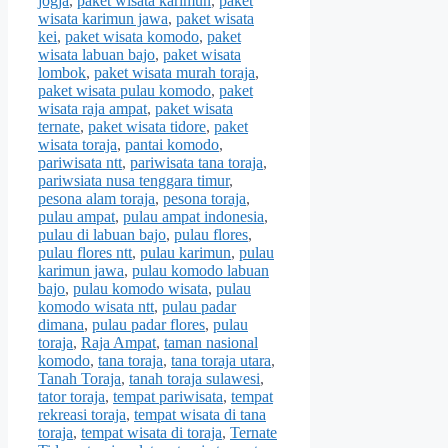
jogja
,
paket wisata karimun
,
paket
wisata karimun jawa
,
paket wisata
kei
,
paket wisata komodo
,
paket
wisata labuan bajo
,
paket wisata
lombok
,
paket wisata murah toraja
,
paket wisata pulau komodo
,
paket
wisata raja ampat
,
paket wisata
ternate
,
paket wisata tidore
,
paket
wisata toraja
,
pantai komodo
,
pariwisata ntt
,
pariwisata tana toraja
,
pariwsiata nusa tenggara timur
,
pesona alam toraja
,
pesona toraja
,
pulau ampat
,
pulau ampat indonesia
,
pulau di labuan bajo
,
pulau flores
,
pulau flores ntt
,
pulau karimun
,
pulau
karimun jawa
,
pulau komodo labuan
bajo
,
pulau komodo wisata
,
pulau
komodo wisata ntt
,
pulau padar
dimana
,
pulau padar flores
,
pulau
toraja
,
Raja Ampat
,
taman nasional
komodo
,
tana toraja
,
tana toraja utara
,
Tanah Toraja
,
tanah toraja sulawesi
,
tator toraja
,
tempat pariwisata
,
tempat
rekreasi toraja
,
tempat wisata di tana
toraja
,
tempat wisata di toraja
,
Ternate