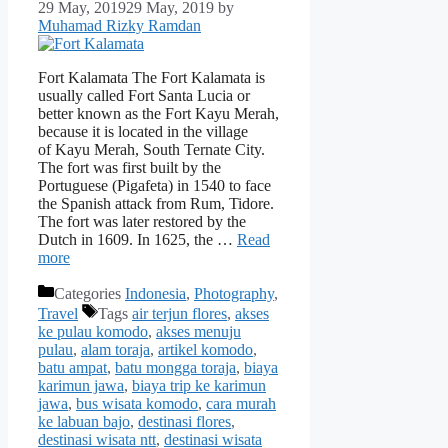
29 May, 2019
29 May, 2019
by
Muhamad Rizky Ramdan
Fort Kalamata The Fort Kalamata is
usually called Fort Santa Lucia or
better known as the Fort Kayu Merah,
because it is located in the village
of Kayu Merah, South Ternate City.
The fort was first built by the
Portuguese (Pigafeta) in 1540 to face
the Spanish attack from Rum, Tidore.
The fort was later restored by the
Dutch in 1609. In 1625, the …
Read
more
Categories
Indonesia
,
Photography
,
Travel
Tags
air terjun flores
,
akses
ke pulau komodo
,
akses menuju
pulau
,
alam toraja
,
artikel komodo
,
batu ampat
,
batu mongga toraja
,
biaya
karimun jawa
,
biaya trip ke karimun
jawa
,
bus wisata komodo
,
cara murah
ke labuan bajo
,
destinasi flores
,
destinasi wisata ntt
,
destinasi wisata