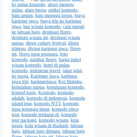
ke pulau komodo
,
akses menuju
pulau
,
alam toraja
,
artikel komodo
,
batu ampat
,
batu mongga toraja
,
biaya
karimun jawa
,
biaya trip ke karimun
jawa
,
bus wisata komodo
,
cara murah
ke labuan bajo
,
destinasi flores
,
destinasi wisata ntt
,
destinasi wisata
papua
,
dieng culture festival
,
dieng
plateau
,
diving karimun jawa
,
flores
ntt
,
flores nusa tenggara
,
foto
komodo
,
gambar flores
,
harga paket
wisata komodo
,
hotel di pulau
komodo
,
indonesia travel
,
jalan jalan
ke toraja
,
Karimun Jawa
,
karimun
jawa trip
,
karimunjawa
,
Kei Maluku
,
keindahan papua
,
kepulauan komodo
,
komod tours
,
Komodo
,
komodo
adalah
,
komodo di indonesia
,
komodo
island tour
,
komodo NTT
,
komodo
nusa tenggara timur
,
komodo rinca
tour
,
komodo terdapat di
,
komodo
tour package
,
komodo wisata
,
kota
toraja
,
kota wisata di thailand
,
labuan
bajo
,
labuan bajo dimana
,
labuan bajo
flores
,
labuan bajo ntt
,
labuan bajo