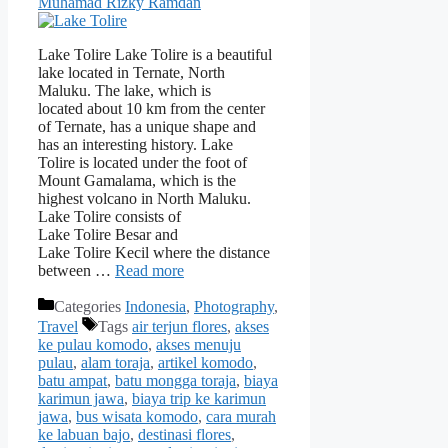
Muhamad Rizky Ramdan
Lake Tolire Lake Tolire is a beautiful
lake located in Ternate, North
Maluku. The lake, which is
located about 10 km from the center
of Ternate, has a unique shape and
has an interesting history. Lake
Tolire is located under the foot of
Mount Gamalama, which is the
highest volcano in North Maluku.
Lake Tolire consists of
Lake Tolire Besar and
Lake Tolire Kecil where the distance
between …
Read more
Categories
Indonesia
,
Photography
,
Travel
Tags
air terjun flores
,
akses
ke pulau komodo
,
akses menuju
pulau
,
alam toraja
,
artikel komodo
,
batu ampat
,
batu mongga toraja
,
biaya
karimun jawa
,
biaya trip ke karimun
jawa
,
bus wisata komodo
,
cara murah
ke labuan bajo
,
destinasi flores
,