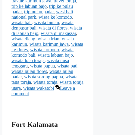
travale karimun jawa
,
travel toraja
,
trip ke labuan bajo
,
trip ke pulau
padar
,
trip pulau padar
,
west bali
national park
,
wisaa ke komodo
,
wisata bali
,
wisata bintan
,
wisata
denpasar bali
,
wisata di flores
,
wisata
di labuan bajo
,
wisata di makassar
,
wisata dieng
,
wisata irian
,
wisata
karimun
,
wisata karimun jawa
,
wisata
ke flores
,
wisata komodo
,
wisata
komodo bali
,
wisata labuan bajo
,
wisata lolai toraja
,
wisata nusa
tenggara
,
wisata papua
,
wisata pati
,
wisata pulau flores
,
wisata pulau
padar
,
wisata sorong papua
,
wisata
tana toraja
,
wisata toraja
,
wisata toraja
utara
,
wisata wakatobi
Leave a
comment
Fort Kalamata