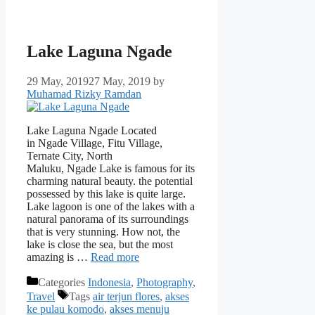
Lake Laguna Ngade
29 May, 2019
27 May, 2019
by
Muhamad Rizky Ramdan
Lake Laguna Ngade Located
in Ngade Village, Fitu Village,
Ternate City, North
Maluku, Ngade Lake is famous for its
charming natural beauty. the potential
possessed by this lake is quite large.
Lake lagoon is one of the lakes with a
natural panorama of its surroundings
that is very stunning. How not, the
lake is close the sea, but the most
amazing is …
Read more
Categories
Indonesia
,
Photography
,
Travel
Tags
air terjun flores
,
akses
ke pulau komodo
,
akses menuju