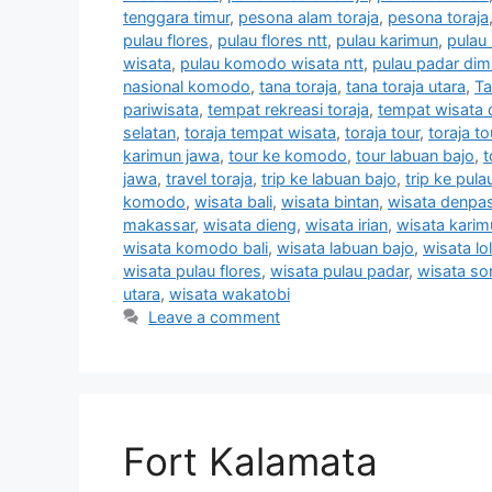
tenggara timur
,
pesona alam toraja
,
pesona toraja
pulau flores
,
pulau flores ntt
,
pulau karimun
,
pulau
wisata
,
pulau komodo wisata ntt
,
pulau padar di
nasional komodo
,
tana toraja
,
tana toraja utara
,
Ta
pariwisata
,
tempat rekreasi toraja
,
tempat wisata d
selatan
,
toraja tempat wisata
,
toraja tour
,
toraja t
karimun jawa
,
tour ke komodo
,
tour labuan bajo
,
t
jawa
,
travel toraja
,
trip ke labuan bajo
,
trip ke pula
komodo
,
wisata bali
,
wisata bintan
,
wisata denpas
makassar
,
wisata dieng
,
wisata irian
,
wisata karim
wisata komodo bali
,
wisata labuan bajo
,
wisata lol
wisata pulau flores
,
wisata pulau padar
,
wisata so
utara
,
wisata wakatobi
Leave a comment
Fort Kalamata