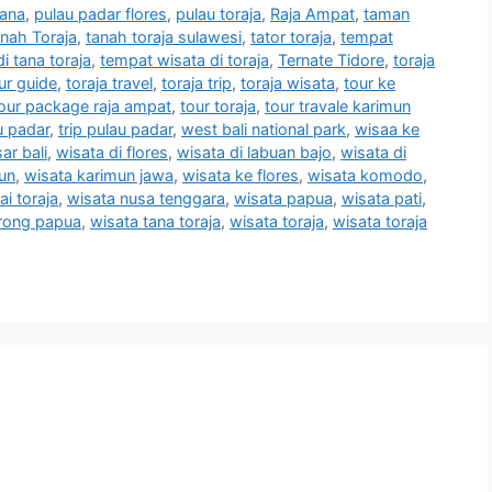
mana
,
pulau padar flores
,
pulau toraja
,
Raja Ampat
,
taman
nah Toraja
,
tanah toraja sulawesi
,
tator toraja
,
tempat
i tana toraja
,
tempat wisata di toraja
,
Ternate Tidore
,
toraja
our guide
,
toraja travel
,
toraja trip
,
toraja wisata
,
tour ke
our package raja ampat
,
tour toraja
,
tour travale karimun
u padar
,
trip pulau padar
,
west bali national park
,
wisaa ke
ar bali
,
wisata di flores
,
wisata di labuan bajo
,
wisata di
un
,
wisata karimun jawa
,
wisata ke flores
,
wisata komodo
,
ai toraja
,
wisata nusa tenggara
,
wisata papua
,
wisata pati
,
rong papua
,
wisata tana toraja
,
wisata toraja
,
wisata toraja