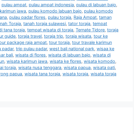
,
pulau ampat
,
pulau ampat indonesia
,
pulau di labuan bajo
,
 karimun jawa
,
pulau komodo labuan bajo
,
pulau komodo
mana
,
pulau padar flores
,
pulau toraja
,
Raja Ampat
,
taman
nah Toraja
,
tanah toraja sulawesi
,
tator toraja
,
tempat
i tana toraja
,
tempat wisata di toraja
,
Ternate Tidore
,
toraja
our guide
,
toraja travel
,
toraja trip
,
toraja wisata
,
tour ke
our package raja ampat
,
tour toraja
,
tour travale karimun
u padar
,
trip pulau padar
,
west bali national park
,
wisaa ke
ar bali
,
wisata di flores
,
wisata di labuan bajo
,
wisata di
un
,
wisata karimun jawa
,
wisata ke flores
,
wisata komodo
,
ai toraja
,
wisata nusa tenggara
,
wisata papua
,
wisata pati
,
rong papua
,
wisata tana toraja
,
wisata toraja
,
wisata toraja