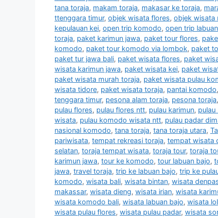
tana toraja
,
makam toraja
,
makasar ke toraja
,
mara
ttenggara timur
,
objek wisata flores
,
objek wisata 
kepulauan kei
,
open trip komodo
,
open trip labuan
toraja
,
paket karimun jawa
,
paket tour flores
,
pake
komodo
,
paket tour komodo via lombok
,
paket to
paket tur jawa bali
,
paket wisata flores
,
paket wis
wisata karimun jawa
,
paket wisata kei
,
paket wis
paket wisata murah toraja
,
paket wisata pulau k
wisata tidore
,
paket wisata toraja
,
pantai komodo
tenggara timur
,
pesona alam toraja
,
pesona toraja
pulau flores
,
pulau flores ntt
,
pulau karimun
,
pulau
wisata
,
pulau komodo wisata ntt
,
pulau padar di
nasional komodo
,
tana toraja
,
tana toraja utara
,
Ta
pariwisata
,
tempat rekreasi toraja
,
tempat wisata d
selatan
,
toraja tempat wisata
,
toraja tour
,
toraja t
karimun jawa
,
tour ke komodo
,
tour labuan bajo
,
t
jawa
,
travel toraja
,
trip ke labuan bajo
,
trip ke pula
komodo
,
wisata bali
,
wisata bintan
,
wisata denpas
makassar
,
wisata dieng
,
wisata irian
,
wisata karim
wisata komodo bali
,
wisata labuan bajo
,
wisata lol
wisata pulau flores
,
wisata pulau padar
,
wisata so