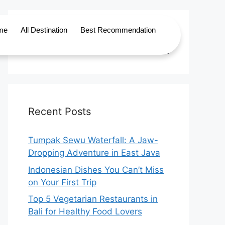
me
All Destination
Best Recommendation
Recent Posts
Tumpak Sewu Waterfall: A Jaw-
Dropping Adventure in East Java
Indonesian Dishes You Can’t Miss
on Your First Trip
Top 5 Vegetarian Restaurants in
Bali for Healthy Food Lovers