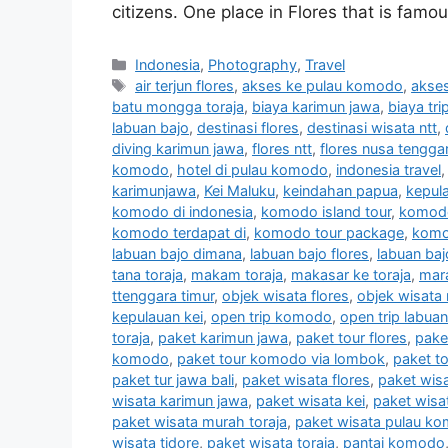
citizens. One place in Flores that is famou
Indonesia
,
Photography
,
Travel
air terjun flores
,
akses ke pulau komodo
,
akses
batu mongga toraja
,
biaya karimun jawa
,
biaya tr
labuan bajo
,
destinasi flores
,
destinasi wisata ntt
,
diving karimun jawa
,
flores ntt
,
flores nusa tengga
komodo
,
hotel di pulau komodo
,
indonesia travel
karimunjawa
,
Kei Maluku
,
keindahan papua
,
kepul
komodo di indonesia
,
komodo island tour
,
komod
komodo terdapat di
,
komodo tour package
,
komo
labuan bajo dimana
,
labuan bajo flores
,
labuan baj
tana toraja
,
makam toraja
,
makasar ke toraja
,
mara
ttenggara timur
,
objek wisata flores
,
objek wisata 
kepulauan kei
,
open trip komodo
,
open trip labuan
toraja
,
paket karimun jawa
,
paket tour flores
,
pake
komodo
,
paket tour komodo via lombok
,
paket to
paket tur jawa bali
,
paket wisata flores
,
paket wis
wisata karimun jawa
,
paket wisata kei
,
paket wis
paket wisata murah toraja
,
paket wisata pulau k
wisata tidore
,
paket wisata toraja
,
pantai komodo