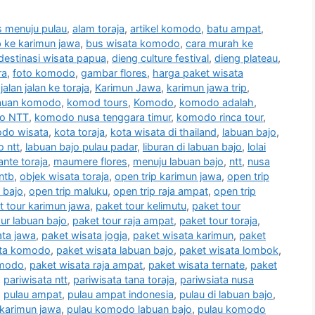
 menuju pulau
,
alam toraja
,
artikel komodo
,
batu ampat
,
ip ke karimun jawa
,
bus wisata komodo
,
cara murah ke
destinasi wisata papua
,
dieng culture festival
,
dieng plateau
,
ra
,
foto komodo
,
gambar flores
,
harga paket wisata
,
jalan jalan ke toraja
,
Karimun Jawa
,
karimun jawa trip
,
auan komodo
,
komod tours
,
Komodo
,
komodo adalah
,
o NTT
,
komodo nusa tenggara timur
,
komodo rinca tour
,
do wisata
,
kota toraja
,
kota wisata di thailand
,
labuan bajo
,
o ntt
,
labuan bajo pulau padar
,
liburan di labuan bajo
,
lolai
nte toraja
,
maumere flores
,
menuju labuan bajo
,
ntt
,
nusa
ntb
,
objek wisata toraja
,
open trip karimun jawa
,
open trip
 bajo
,
open trip maluku
,
open trip raja ampat
,
open trip
t tour karimun jawa
,
paket tour kelimutu
,
paket tour
ur labuan bajo
,
paket tour raja ampat
,
paket tour toraja
,
ata jawa
,
paket wisata jogja
,
paket wisata karimun
,
paket
ata komodo
,
paket wisata labuan bajo
,
paket wisata lombok
,
omodo
,
paket wisata raja ampat
,
paket wisata ternate
,
paket
,
pariwisata ntt
,
pariwisata tana toraja
,
pariwsiata nusa
,
pulau ampat
,
pulau ampat indonesia
,
pulau di labuan bajo
,
 karimun jawa
,
pulau komodo labuan bajo
,
pulau komodo