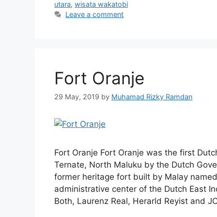
utara
,
wisata wakatobi
Leave a comment
Fort Oranje
29 May, 2019
by
Muhamad Rizky Ramdan
Fort Oranje Fort Oranje was the first Dutch
Ternate, North Maluku by the Dutch Gover
former heritage fort built by Malay named
administrative center of the Dutch East I
Both, Laurenz Real, Herarld Reyist and J