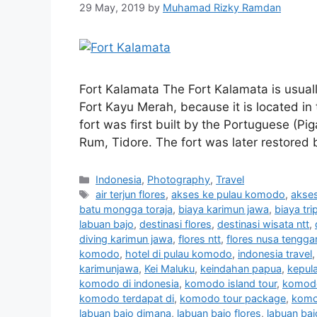
29 May, 2019
by
Muhamad Rizky Ramdan
Fort Kalamata The Fort Kalamata is usuall
Fort Kayu Merah, because it is located in
fort was first built by the Portuguese (Pi
Rum, Tidore. The fort was later restored 
Indonesia
,
Photography
,
Travel
air terjun flores
,
akses ke pulau komodo
,
akses
batu mongga toraja
,
biaya karimun jawa
,
biaya tr
labuan bajo
,
destinasi flores
,
destinasi wisata ntt
,
diving karimun jawa
,
flores ntt
,
flores nusa tengga
komodo
,
hotel di pulau komodo
,
indonesia travel
karimunjawa
,
Kei Maluku
,
keindahan papua
,
kepul
komodo di indonesia
,
komodo island tour
,
komod
komodo terdapat di
,
komodo tour package
,
komo
labuan bajo dimana
,
labuan bajo flores
,
labuan baj