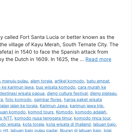
y called Fort Santa Lucia or better known as the
 the village of Kayu Merah, South Ternate City. The
gafeta) in 1540 to face the Spanish attack from
by the Dutch in 1609. In 1625, the …
Read more
 menuju pulau
,
alam toraja
,
artikel komodo
,
batu ampat
,
ip ke karimun jawa
,
bus wisata komodo
,
cara murah ke
destinasi wisata papua
,
dieng culture festival
,
dieng plateau
,
ra
,
foto komodo
,
gambar flores
,
harga paket wisata
,
jalan jalan ke toraja
,
Karimun Jawa
,
karimun jawa trip
,
auan komodo
,
komod tours
,
Komodo
,
komodo adalah
,
o NTT
,
komodo nusa tenggara timur
,
komodo rinca tour
,
do wisata
,
kota toraja
,
kota wisata di thailand
,
labuan bajo
,
o ntt
,
labuan bajo pulau padar
,
liburan di labuan bajo
,
lolai