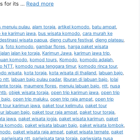
s for its …
Read more
 menuju pulau
,
alam toraja
,
artikel komodo
,
batu ampat
,
ip ke karimun jawa
,
bus wisata komodo
,
cara murah ke
destinasi wisata papua
,
dieng culture festival
,
dieng plateau
,
ra
,
foto komodo
,
gambar flores
,
harga paket wisata
,
jalan jalan ke toraja
,
Karimun Jawa
,
karimun jawa trip
,
auan komodo
,
komod tours
,
Komodo
,
komodo adalah
,
o NTT
,
komodo nusa tenggara timur
,
komodo rinca tour
,
do wisata
,
kota toraja
,
kota wisata di thailand
,
labuan bajo
,
o ntt
,
labuan bajo pulau padar
,
liburan di labuan bajo
,
lolai
nte toraja
,
maumere flores
,
menuju labuan bajo
,
ntt
,
nusa
ntb
,
objek wisata toraja
,
open trip karimun jawa
,
open trip
 bajo
,
open trip maluku
,
open trip raja ampat
,
open trip
t tour karimun jawa
,
paket tour kelimutu
,
paket tour
ur labuan bajo
,
paket tour raja ampat
,
paket tour toraja
,
ata jawa
,
paket wisata jogja
,
paket wisata karimun
,
paket
ata komodo
,
paket wisata labuan bajo
,
paket wisata lombok
,
omodo
,
paket wisata raja ampat
,
paket wisata ternate
,
paket
,
pariwisata ntt
,
pariwisata tana toraja
,
pariwsiata nusa