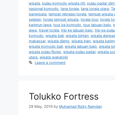
wisata
,
pulau komodo wisata ntt
,
pulau padar di
nasional komodo
,
tana toraja
,
tana toraja utara
,
Ta
pariwisata
,
tempat rekreasi toraja
,
tempat wisata d
selatan
,
toraja tempat wisata
,
toraja tour
,
toraja t
karimun jawa
,
tour ke komodo
,
tour labuan bajo
,
t
jawa
,
travel toraja
,
trip ke labuan bajo
,
trip ke pula
komodo
,
wisata bali
,
wisata bintan
,
wisata denpas
makassar
,
wisata dieng
,
wisata irian
,
wisata karim
wisata komodo bali
,
wisata labuan bajo
,
wisata lol
wisata pulau flores
,
wisata pulau padar
,
wisata so
utara
,
wisata wakatobi
Leave a comment
Tolukko Fortress
29 May, 2019
by
Muhamad Rizky Ramdan