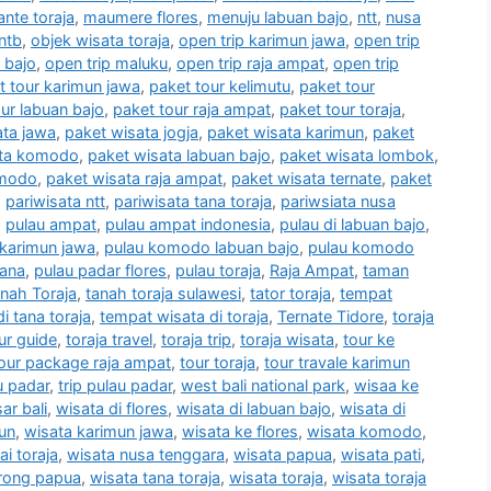
nte toraja
,
maumere flores
,
menuju labuan bajo
,
ntt
,
nusa
ntb
,
objek wisata toraja
,
open trip karimun jawa
,
open trip
 bajo
,
open trip maluku
,
open trip raja ampat
,
open trip
t tour karimun jawa
,
paket tour kelimutu
,
paket tour
ur labuan bajo
,
paket tour raja ampat
,
paket tour toraja
,
ata jawa
,
paket wisata jogja
,
paket wisata karimun
,
paket
ata komodo
,
paket wisata labuan bajo
,
paket wisata lombok
,
omodo
,
paket wisata raja ampat
,
paket wisata ternate
,
paket
,
pariwisata ntt
,
pariwisata tana toraja
,
pariwsiata nusa
,
pulau ampat
,
pulau ampat indonesia
,
pulau di labuan bajo
,
 karimun jawa
,
pulau komodo labuan bajo
,
pulau komodo
mana
,
pulau padar flores
,
pulau toraja
,
Raja Ampat
,
taman
nah Toraja
,
tanah toraja sulawesi
,
tator toraja
,
tempat
i tana toraja
,
tempat wisata di toraja
,
Ternate Tidore
,
toraja
our guide
,
toraja travel
,
toraja trip
,
toraja wisata
,
tour ke
our package raja ampat
,
tour toraja
,
tour travale karimun
u padar
,
trip pulau padar
,
west bali national park
,
wisaa ke
ar bali
,
wisata di flores
,
wisata di labuan bajo
,
wisata di
un
,
wisata karimun jawa
,
wisata ke flores
,
wisata komodo
,
ai toraja
,
wisata nusa tenggara
,
wisata papua
,
wisata pati
,
rong papua
,
wisata tana toraja
,
wisata toraja
,
wisata toraja