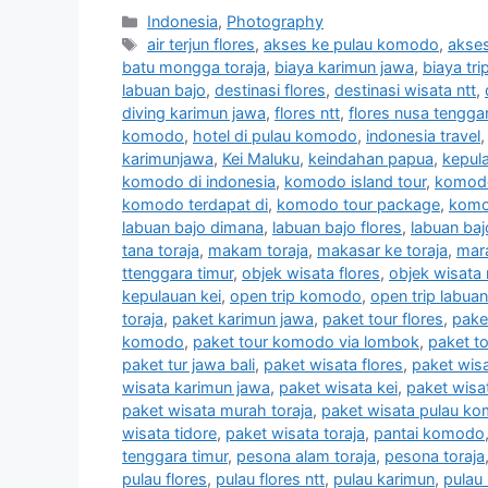
Indonesia
,
Photography
air terjun flores
,
akses ke pulau komodo
,
akses
batu mongga toraja
,
biaya karimun jawa
,
biaya tr
labuan bajo
,
destinasi flores
,
destinasi wisata ntt
,
diving karimun jawa
,
flores ntt
,
flores nusa tengga
komodo
,
hotel di pulau komodo
,
indonesia travel
karimunjawa
,
Kei Maluku
,
keindahan papua
,
kepul
komodo di indonesia
,
komodo island tour
,
komod
komodo terdapat di
,
komodo tour package
,
komo
labuan bajo dimana
,
labuan bajo flores
,
labuan baj
tana toraja
,
makam toraja
,
makasar ke toraja
,
mara
ttenggara timur
,
objek wisata flores
,
objek wisata 
kepulauan kei
,
open trip komodo
,
open trip labuan
toraja
,
paket karimun jawa
,
paket tour flores
,
pake
komodo
,
paket tour komodo via lombok
,
paket to
paket tur jawa bali
,
paket wisata flores
,
paket wis
wisata karimun jawa
,
paket wisata kei
,
paket wis
paket wisata murah toraja
,
paket wisata pulau k
wisata tidore
,
paket wisata toraja
,
pantai komodo
tenggara timur
,
pesona alam toraja
,
pesona toraja
pulau flores
,
pulau flores ntt
,
pulau karimun
,
pulau