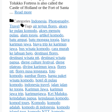
Tolukko Fortress is also called the
Castle of Holland or the Fort of Santa
…
Read more
Categories
Indonesia
,
Photography
,
Travel
Tags
air terjun flores
,
akses
ke pulau komodo
,
akses menuju
pulau
,
alam toraja
,
artikel komodo
,
batu ampat
,
batu mongga toraja
,
biaya
karimun jawa
,
biaya trip ke karimun
jawa
,
bus wisata komodo
,
cara murah
ke labuan bajo
,
destinasi flores
,
destinasi wisata ntt
,
destinasi wisata
papua
,
dieng culture festival
,
dieng
plateau
,
diving karimun jawa
,
flores
ntt
,
flores nusa tenggara
,
foto
komodo
,
gambar flores
,
harga paket
wisata komodo
,
hotel di pulau
komodo
,
indonesia travel
,
jalan jalan
ke toraja
,
Karimun Jawa
,
karimun
jawa trip
,
karimunjawa
,
Kei Maluku
,
keindahan papua
,
kepulauan komodo
,
komod tours
,
Komodo
,
komodo
adalah
,
komodo di indonesia
,
komodo
island tour
,
komodo NTT
,
komodo