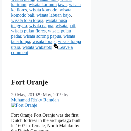
karimun
,
wisata karimun jawa
,
wisata
ke flores
,
wisata komodo
,
wisata
komodo bali
,
wisata labuan bajo
,
wisata lolai toraja
,
wisata nusa
tenggara
,
wisata papua
,
wisata pati
,
wisata pulau flores
,
wisata pulau
padar
,
wisata sorong papua
,
wisata
tana toraja
,
wisata toraja
,
wisata toraja
utara
,
wisata wakatobi
Leave a
comment
Fort Oranje
29 May, 2019
29 May, 2019
by
Muhamad Rizky Ramdan
Fort Oranje Fort Oranje was the first
Dutch fortress in the archipelago built
in 1607 in Ternate, North Maluku by
the Dutch Governor