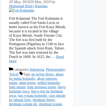
29 May, 2019
29 May, 2019
by
Muhamad Rizky Ramdan
Fort Kalamata The Fort Kalamata is
usually called Fort Santa Lucia or
better known as the Fort Kayu Merah,
because it is located in the village
of Kayu Merah, South Ternate City.
The fort was first built by the
Portuguese (Pigafeta) in 1540 to face
the Spanish attack from Rum, Tidore.
The fort was later restored by the
Dutch in 1609. In 1625, the …
Read
more
Categories
Indonesia
,
Photography
,
Travel
Tags
air terjun flores
,
akses
ke pulau komodo
,
akses menuju
pulau
,
alam toraja
,
artikel komodo
,
batu ampat
,
batu mongga toraja
,
biaya
karimun jawa
,
biaya trip ke karimun
jawa
,
bus wisata komodo
,
cara murah
ke labuan bajo
,
destinasi flores
,
destinasi wisata ntt
,
destinasi wisata