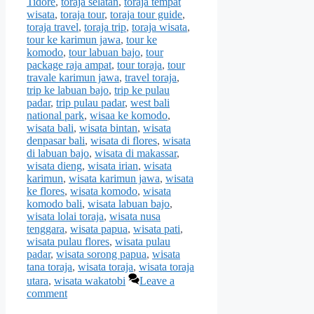
Tidore
,
toraja selatan
,
toraja tempat
wisata
,
toraja tour
,
toraja tour guide
,
toraja travel
,
toraja trip
,
toraja wisata
,
tour ke karimun jawa
,
tour ke
komodo
,
tour labuan bajo
,
tour
package raja ampat
,
tour toraja
,
tour
travale karimun jawa
,
travel toraja
,
trip ke labuan bajo
,
trip ke pulau
padar
,
trip pulau padar
,
west bali
national park
,
wisaa ke komodo
,
wisata bali
,
wisata bintan
,
wisata
denpasar bali
,
wisata di flores
,
wisata
di labuan bajo
,
wisata di makassar
,
wisata dieng
,
wisata irian
,
wisata
karimun
,
wisata karimun jawa
,
wisata
ke flores
,
wisata komodo
,
wisata
komodo bali
,
wisata labuan bajo
,
wisata lolai toraja
,
wisata nusa
tenggara
,
wisata papua
,
wisata pati
,
wisata pulau flores
,
wisata pulau
padar
,
wisata sorong papua
,
wisata
tana toraja
,
wisata toraja
,
wisata toraja
utara
,
wisata wakatobi
Leave a
comment