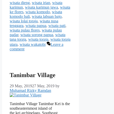
wisata dieng
,
wisata irian
,
wisata
karimun
,
wisata karimun jawa
,
wisata
ke flores
,
wisata komodo
,
wisata
komodo bali
,
wisata labuan bajo
,
wisata lolai toraja
,
wisata nusa
tenggara
,
wisata papua
,
wisata pati
,
wisata pulau flores
,
wisata pulau
padar
,
wisata sorong papua
,
wisata
tana toraja
,
wisata toraja
,
wisata toraja
utara
,
wisata wakatobi
Leave a
comment
Tanimbar Village
29 May, 2019
27 May, 2019
by
Muhamad Rizky Ramdan
Tanimbar Village Tanimbar Kei is the
southeasternmost island of
the kei archipelago, Southeast