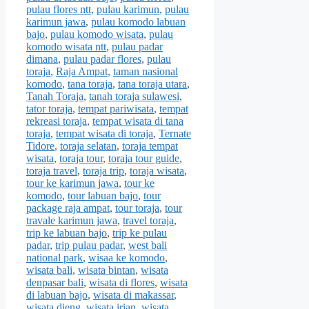
pulau flores ntt
,
pulau karimun
,
pulau
karimun jawa
,
pulau komodo labuan
bajo
,
pulau komodo wisata
,
pulau
komodo wisata ntt
,
pulau padar
dimana
,
pulau padar flores
,
pulau
toraja
,
Raja Ampat
,
taman nasional
komodo
,
tana toraja
,
tana toraja utara
,
Tanah Toraja
,
tanah toraja sulawesi
,
tator toraja
,
tempat pariwisata
,
tempat
rekreasi toraja
,
tempat wisata di tana
toraja
,
tempat wisata di toraja
,
Ternate
Tidore
,
toraja selatan
,
toraja tempat
wisata
,
toraja tour
,
toraja tour guide
,
toraja travel
,
toraja trip
,
toraja wisata
,
tour ke karimun jawa
,
tour ke
komodo
,
tour labuan bajo
,
tour
package raja ampat
,
tour toraja
,
tour
travale karimun jawa
,
travel toraja
,
trip ke labuan bajo
,
trip ke pulau
padar
,
trip pulau padar
,
west bali
national park
,
wisaa ke komodo
,
wisata bali
,
wisata bintan
,
wisata
denpasar bali
,
wisata di flores
,
wisata
di labuan bajo
,
wisata di makassar
,
wisata dieng
,
wisata irian
,
wisata