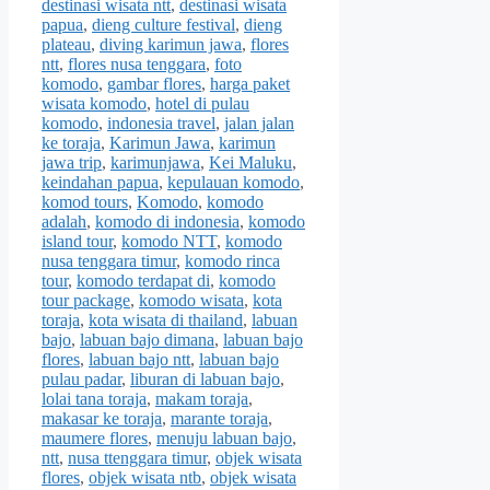
destinasi wisata ntt
,
destinasi wisata
papua
,
dieng culture festival
,
dieng
plateau
,
diving karimun jawa
,
flores
ntt
,
flores nusa tenggara
,
foto
komodo
,
gambar flores
,
harga paket
wisata komodo
,
hotel di pulau
komodo
,
indonesia travel
,
jalan jalan
ke toraja
,
Karimun Jawa
,
karimun
jawa trip
,
karimunjawa
,
Kei Maluku
,
keindahan papua
,
kepulauan komodo
,
komod tours
,
Komodo
,
komodo
adalah
,
komodo di indonesia
,
komodo
island tour
,
komodo NTT
,
komodo
nusa tenggara timur
,
komodo rinca
tour
,
komodo terdapat di
,
komodo
tour package
,
komodo wisata
,
kota
toraja
,
kota wisata di thailand
,
labuan
bajo
,
labuan bajo dimana
,
labuan bajo
flores
,
labuan bajo ntt
,
labuan bajo
pulau padar
,
liburan di labuan bajo
,
lolai tana toraja
,
makam toraja
,
makasar ke toraja
,
marante toraja
,
maumere flores
,
menuju labuan bajo
,
ntt
,
nusa ttenggara timur
,
objek wisata
flores
,
objek wisata ntb
,
objek wisata