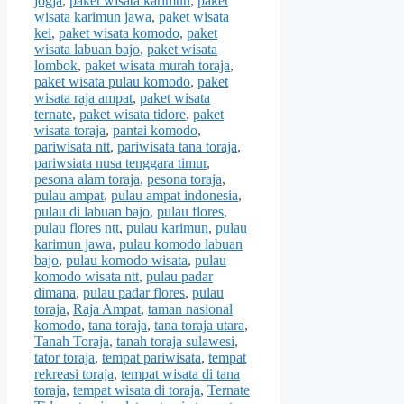
jogja
,
paket wisata karimun
,
paket
wisata karimun jawa
,
paket wisata
kei
,
paket wisata komodo
,
paket
wisata labuan bajo
,
paket wisata
lombok
,
paket wisata murah toraja
,
paket wisata pulau komodo
,
paket
wisata raja ampat
,
paket wisata
ternate
,
paket wisata tidore
,
paket
wisata toraja
,
pantai komodo
,
pariwisata ntt
,
pariwisata tana toraja
,
pariwsiata nusa tenggara timur
,
pesona alam toraja
,
pesona toraja
,
pulau ampat
,
pulau ampat indonesia
,
pulau di labuan bajo
,
pulau flores
,
pulau flores ntt
,
pulau karimun
,
pulau
karimun jawa
,
pulau komodo labuan
bajo
,
pulau komodo wisata
,
pulau
komodo wisata ntt
,
pulau padar
dimana
,
pulau padar flores
,
pulau
toraja
,
Raja Ampat
,
taman nasional
komodo
,
tana toraja
,
tana toraja utara
,
Tanah Toraja
,
tanah toraja sulawesi
,
tator toraja
,
tempat pariwisata
,
tempat
rekreasi toraja
,
tempat wisata di tana
toraja
,
tempat wisata di toraja
,
Ternate