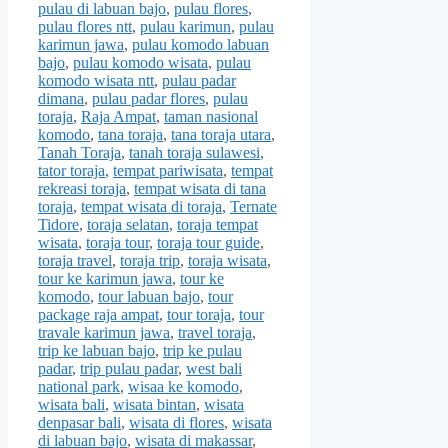
pulau di labuan bajo
,
pulau flores
,
pulau flores ntt
,
pulau karimun
,
pulau
karimun jawa
,
pulau komodo labuan
bajo
,
pulau komodo wisata
,
pulau
komodo wisata ntt
,
pulau padar
dimana
,
pulau padar flores
,
pulau
toraja
,
Raja Ampat
,
taman nasional
komodo
,
tana toraja
,
tana toraja utara
,
Tanah Toraja
,
tanah toraja sulawesi
,
tator toraja
,
tempat pariwisata
,
tempat
rekreasi toraja
,
tempat wisata di tana
toraja
,
tempat wisata di toraja
,
Ternate
Tidore
,
toraja selatan
,
toraja tempat
wisata
,
toraja tour
,
toraja tour guide
,
toraja travel
,
toraja trip
,
toraja wisata
,
tour ke karimun jawa
,
tour ke
komodo
,
tour labuan bajo
,
tour
package raja ampat
,
tour toraja
,
tour
travale karimun jawa
,
travel toraja
,
trip ke labuan bajo
,
trip ke pulau
padar
,
trip pulau padar
,
west bali
national park
,
wisaa ke komodo
,
wisata bali
,
wisata bintan
,
wisata
denpasar bali
,
wisata di flores
,
wisata
di labuan bajo
,
wisata di makassar
,