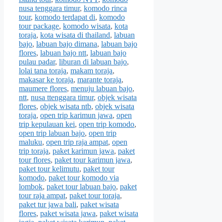
nusa tenggara timur
,
komodo rinca
tour
,
komodo terdapat di
,
komodo
tour package
,
komodo wisata
,
kota
toraja
,
kota wisata di thailand
,
labuan
bajo
,
labuan bajo dimana
,
labuan bajo
flores
,
labuan bajo ntt
,
labuan bajo
pulau padar
,
liburan di labuan bajo
,
lolai tana toraja
,
makam toraja
,
makasar ke toraja
,
marante toraja
,
maumere flores
,
menuju labuan bajo
,
ntt
,
nusa ttenggara timur
,
objek wisata
flores
,
objek wisata ntb
,
objek wisata
toraja
,
open trip karimun jawa
,
open
trip kepulauan kei
,
open trip komodo
,
open trip labuan bajo
,
open trip
maluku
,
open trip raja ampat
,
open
trip toraja
,
paket karimun jawa
,
paket
tour flores
,
paket tour karimun jawa
,
paket tour kelimutu
,
paket tour
komodo
,
paket tour komodo via
lombok
,
paket tour labuan bajo
,
paket
tour raja ampat
,
paket tour toraja
,
paket tur jawa bali
,
paket wisata
flores
,
paket wisata jawa
,
paket wisata