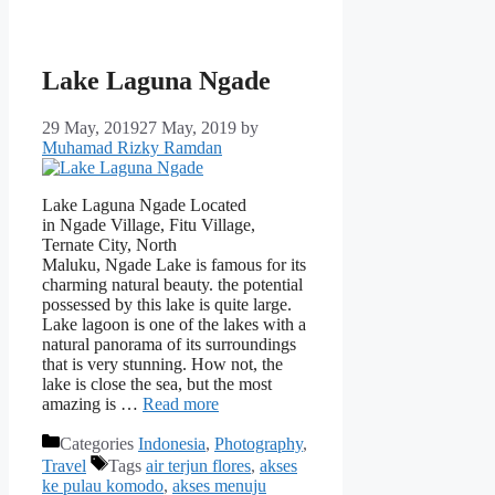
Lake Laguna Ngade
29 May, 2019
27 May, 2019
by
Muhamad Rizky Ramdan
Lake Laguna Ngade Located
in Ngade Village, Fitu Village,
Ternate City, North
Maluku, Ngade Lake is famous for its
charming natural beauty. the potential
possessed by this lake is quite large.
Lake lagoon is one of the lakes with a
natural panorama of its surroundings
that is very stunning. How not, the
lake is close the sea, but the most
amazing is …
Read more
Categories
Indonesia
,
Photography
,
Travel
Tags
air terjun flores
,
akses
ke pulau komodo
,
akses menuju