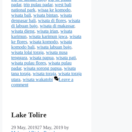
padar
,
trip pulau padar
,
west bali
national park
,
wisaa ke komodo
,
wisata bali
,
wisata bintan
,
wisata
denpasar bali
,
wisata di flores
,
wisata
di labuan bajo
,
wisata di makassar
,
wisata dieng
,
wisata irian
,
wisata
karimun
,
wisata karimun jawa
,
wisata
ke flores
,
wisata komodo
,
wisata
komodo bali
,
wisata labuan bajo
,
wisata lolai toraja
,
wisata nusa
tenggara
,
wisata papua
,
wisata pati
,
wisata pulau flores
,
wisata pulau
padar
,
wisata sorong papua
,
wisata
tana toraja
,
wisata toraja
,
wisata toraja
utara
,
wisata wakatobi
Leave a
comment
Lake Tolire
29 May, 2019
27 May, 2019
by