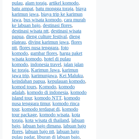
pulau
,
alam toraja
,
artikel komodo
,
batu ampat
,
batu mongga toraja
,
biaya
karimun jawa
,
biaya trip ke karimun
jawa
,
bus wisata komodo
,
cara murah
ke labuan bajo
,
destinasi flores
,
destinasi wisata ntt
,
destinasi wisata
papua
,
dieng culture festival
,
dieng
plateau
,
diving karimun jawa
,
flores
ntt
,
flores nusa tenggara
,
foto
komodo
,
gambar flores
,
harga paket
wisata komodo
,
hotel di pulau
komodo
,
indonesia travel
,
jalan jalan
ke toraja
,
Karimun Jawa
,
karimun
jawa trip
,
karimunjawa
,
Kei Maluku
,
keindahan papua
,
kepulauan komodo
,
komod tours
,
Komodo
,
komodo
adalah
,
komodo di indonesia
,
komodo
island tour
,
komodo NTT
,
komodo
nusa tenggara timur
,
komodo rinca
tour
,
komodo terdapat di
,
komodo
tour package
,
komodo wisata
,
kota
toraja
,
kota wisata di thailand
,
labuan
bajo
,
labuan bajo dimana
,
labuan bajo
flores
,
labuan bajo ntt
,
labuan bajo
pulau padar
,
liburan di labuan bajo
,