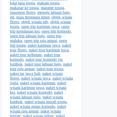
lolai tana toraja
,
makam toraja
,
makasar ke toraja
,
marante toraja
,
maumere flores
,
menuju labuan bajo
,
ntt
,
nusa ttenggara timur
,
objek wisata
flores
,
objek wisata ntb
,
objek wisata
toraja
,
open trip karimun jawa
,
open
trip kepulauan kei
,
open trip komodo
,
open trip labuan bajo
,
open trip
maluku
,
open trip raja ampat
,
open
trip toraja
,
paket karimun jawa
,
paket
tour flores
,
paket tour karimun jawa
,
paket tour kelimutu
,
paket tour
komodo
,
paket tour komodo via
lombok
,
paket tour labuan bajo
,
paket
tour raja ampat
,
paket tour toraja
,
paket tur jawa bali
,
paket wisata
flores
,
paket wisata jawa
,
paket wisata
jogja
,
paket wisata karimun
,
paket
wisata karimun jawa
,
paket wisata
kei
,
paket wisata komodo
,
paket
wisata labuan bajo
,
paket wisata
lombok
,
paket wisata murah toraja
,
paket wisata pulau komodo
,
paket
wisata raja ampat
,
paket wisata
ternate
,
paket wisata tidore
,
paket