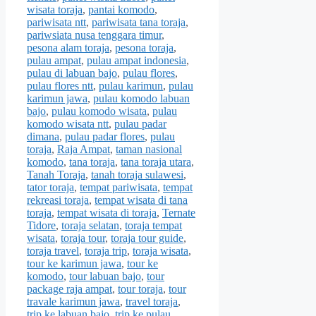
wisata toraja
,
pantai komodo
,
pariwisata ntt
,
pariwisata tana toraja
,
pariwsiata nusa tenggara timur
,
pesona alam toraja
,
pesona toraja
,
pulau ampat
,
pulau ampat indonesia
,
pulau di labuan bajo
,
pulau flores
,
pulau flores ntt
,
pulau karimun
,
pulau
karimun jawa
,
pulau komodo labuan
bajo
,
pulau komodo wisata
,
pulau
komodo wisata ntt
,
pulau padar
dimana
,
pulau padar flores
,
pulau
toraja
,
Raja Ampat
,
taman nasional
komodo
,
tana toraja
,
tana toraja utara
,
Tanah Toraja
,
tanah toraja sulawesi
,
tator toraja
,
tempat pariwisata
,
tempat
rekreasi toraja
,
tempat wisata di tana
toraja
,
tempat wisata di toraja
,
Ternate
Tidore
,
toraja selatan
,
toraja tempat
wisata
,
toraja tour
,
toraja tour guide
,
toraja travel
,
toraja trip
,
toraja wisata
,
tour ke karimun jawa
,
tour ke
komodo
,
tour labuan bajo
,
tour
package raja ampat
,
tour toraja
,
tour
travale karimun jawa
,
travel toraja
,
trip ke labuan bajo
,
trip ke pulau