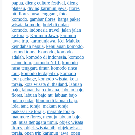
papua
,
dieng culture festival
,
dieng
plateau
,
diving karimun jawa
,
flores
ntt
,
flores nusa tenggara
,
foto
komodo
,
gambar flores
,
harga paket
wisata komodo
,
hotel di pulau
komodo
,
indonesia travel
,
jalan jalan
ke toraja
,
Karimun Jawa
,
karimun
jawa trip
,
karimunjawa
,
Kei Maluku
,
keindahan papua
,
kepulauan komodo
,
komod tours
,
Komodo
,
komodo
adalah
,
komodo di indonesia
,
komodo
island tour
,
komodo NTT
,
komodo
nusa tenggara timur
,
komodo rinca
tour
,
komodo terdapat di
,
komodo
tour package
,
komodo wisata
,
kota
toraja
,
kota wisata di thailand
,
labuan
bajo
,
labuan bajo dimana
,
labuan bajo
flores
,
labuan bajo ntt
,
labuan bajo
pulau padar
,
liburan di labuan bajo
,
lolai tana toraja
,
makam toraja
,
makasar ke toraja
,
marante toraja
,
maumere flores
,
menuju labuan bajo
,
ntt
,
nusa ttenggara timur
,
objek wisata
flores
,
objek wisata ntb
,
objek wisata
toraja
,
open trip karimun jawa
,
open