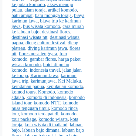
ke pulau komodo
,
akses menuju
pulau
,
alam toraja
,
artikel komodo
,
batu ampat
,
batu mongga toraja
,
biaya
karimun jawa
,
biaya trip ke karimun
jawa
,
bus wisata komodo
,
cara murah
ke labuan bajo
,
destinasi flores
,
destinasi wisata ntt
,
destinasi wisata
papua
,
dieng culture festival
,
dieng
plateau
,
diving karimun jawa
,
flores
ntt
,
flores nusa tenggara
,
foto
komodo
,
gambar flores
,
harga paket
wisata komodo
,
hotel di pulau
komodo
,
indonesia travel
,
jalan jalan
ke toraja
,
Karimun Jawa
,
karimun
jawa trip
,
karimunjawa
,
Kei Maluku
,
keindahan papua
,
kepulauan komodo
,
komod tours
,
Komodo
,
komodo
adalah
,
komodo di indonesia
,
komodo
island tour
,
komodo NTT
,
komodo
nusa tenggara timur
,
komodo rinca
tour
,
komodo terdapat di
,
komodo
tour package
,
komodo wisata
,
kota
toraja
,
kota wisata di thailand
,
labuan
bajo
,
labuan bajo dimana
,
labuan bajo
flores
,
labuan bajo ntt
,
labuan bajo