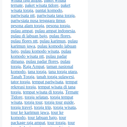
wisata raja ampat
,
paket wisata
ternate
,
paket wisata tidore
,
paket
wisata toraja
,
pantai komodo
,
pariwisata ntt
,
pariwisata tana toraja
,
pariwsiata nusa tenggara timur
,
pesona alam toraja
,
pesona toraja
,
pulau ampat
,
pulau ampat indonesia
,
pulau di labuan bajo
,
pulau flores
,
pulau flores ntt
,
pulau karimun
,
pulau
karimun jawa
,
pulau komodo labuan
bajo
,
pulau komodo wisata
,
pulau
komodo wisata ntt
,
pulau padar
dimana
,
pulau padar flores
,
pulau
toraja
,
Raja Ampat
,
taman nasional
komodo
,
tana toraja
,
tana toraja utara
,
Tanah Toraja
,
tanah toraja sulawesi
,
tator toraja
,
tempat pariwisata
,
tempat
rekreasi toraja
,
tempat wisata di tana
toraja
,
tempat wisata di toraja
,
Ternate
Tidore
,
toraja selatan
,
toraja tempat
wisata
,
toraja tour
,
toraja tour guide
,
toraja travel
,
toraja trip
,
toraja wisata
,
tour ke karimun jawa
,
tour ke
komodo
,
tour labuan bajo
,
tour
package raja ampat
,
tour toraja
,
tour