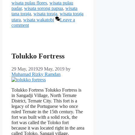
wisata pulau flores
,
wisata pulau
padar
,
wisata sorong papua
,
wisata
tana toraja
,
wisata toraja
,
wisata toraja
utara
,
wisata wakatobi
Leave a
comment
Tolukko Fortress
29 May, 2019
29 May, 2019
by
Muhamad Rizky Ramdan
Tolukko Fortress Tolukko Fortress is
in Sangadji Village, North Ternate
District, Ternate City. This fort is a
legacy of the Portuguese who once
ruled Ternate in the 15th century. The
fort was built with a solid rock, the
fort was called the Toloko fort
because it was located right in the area
called Toloko, Sangaji village.