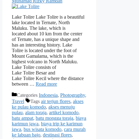
Muhamad Rizky Ramdan
Lake Tolire Lake Tolire is a beautiful
lake located in Ternate, North
Maluku. The lake, which is
located about 10 km from the center
of Ternate, has a unique shape and
has an interesting history. Lake
Tolire is located under the foot of
Mount Gamalama, which is the
highest volcano in North Maluku.
Lake Tolire consists of
Lake Tolire Besar and
Lake Tolire Kecil where the distance
between …
Read more
Categories
Indonesia
,
Photography
,
Travel
Tags
air terjun flores
,
akses
ke pulau komodo
,
akses menuju
pulau
,
alam toraja
,
artikel komodo
,
batu ampat
,
batu mongga toraja
,
biaya
karimun jawa
,
biaya trip ke karimun
jawa
,
bus wisata komodo
,
cara murah
ke labuan bajo
,
destinasi flores
,