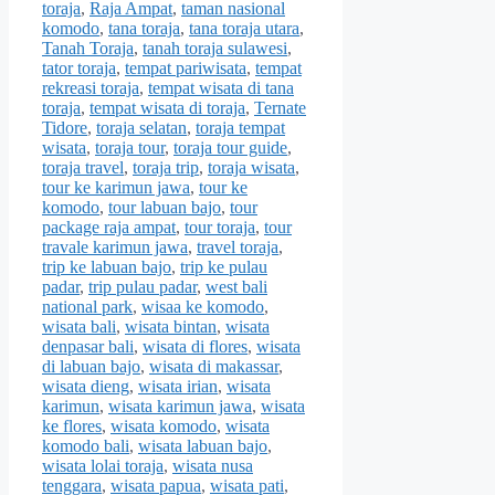
toraja
,
Raja Ampat
,
taman nasional
komodo
,
tana toraja
,
tana toraja utara
,
Tanah Toraja
,
tanah toraja sulawesi
,
tator toraja
,
tempat pariwisata
,
tempat
rekreasi toraja
,
tempat wisata di tana
toraja
,
tempat wisata di toraja
,
Ternate
Tidore
,
toraja selatan
,
toraja tempat
wisata
,
toraja tour
,
toraja tour guide
,
toraja travel
,
toraja trip
,
toraja wisata
,
tour ke karimun jawa
,
tour ke
komodo
,
tour labuan bajo
,
tour
package raja ampat
,
tour toraja
,
tour
travale karimun jawa
,
travel toraja
,
trip ke labuan bajo
,
trip ke pulau
padar
,
trip pulau padar
,
west bali
national park
,
wisaa ke komodo
,
wisata bali
,
wisata bintan
,
wisata
denpasar bali
,
wisata di flores
,
wisata
di labuan bajo
,
wisata di makassar
,
wisata dieng
,
wisata irian
,
wisata
karimun
,
wisata karimun jawa
,
wisata
ke flores
,
wisata komodo
,
wisata
komodo bali
,
wisata labuan bajo
,
wisata lolai toraja
,
wisata nusa
tenggara
,
wisata papua
,
wisata pati
,