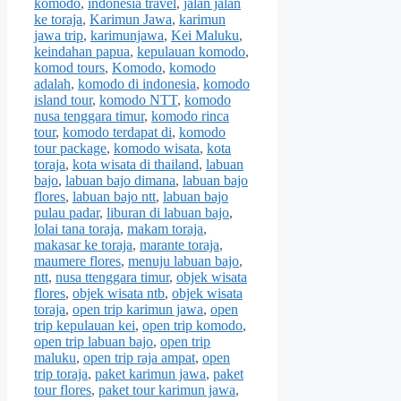
komodo
,
indonesia travel
,
jalan jalan
ke toraja
,
Karimun Jawa
,
karimun
jawa trip
,
karimunjawa
,
Kei Maluku
,
keindahan papua
,
kepulauan komodo
,
komod tours
,
Komodo
,
komodo
adalah
,
komodo di indonesia
,
komodo
island tour
,
komodo NTT
,
komodo
nusa tenggara timur
,
komodo rinca
tour
,
komodo terdapat di
,
komodo
tour package
,
komodo wisata
,
kota
toraja
,
kota wisata di thailand
,
labuan
bajo
,
labuan bajo dimana
,
labuan bajo
flores
,
labuan bajo ntt
,
labuan bajo
pulau padar
,
liburan di labuan bajo
,
lolai tana toraja
,
makam toraja
,
makasar ke toraja
,
marante toraja
,
maumere flores
,
menuju labuan bajo
,
ntt
,
nusa ttenggara timur
,
objek wisata
flores
,
objek wisata ntb
,
objek wisata
toraja
,
open trip karimun jawa
,
open
trip kepulauan kei
,
open trip komodo
,
open trip labuan bajo
,
open trip
maluku
,
open trip raja ampat
,
open
trip toraja
,
paket karimun jawa
,
paket
tour flores
,
paket tour karimun jawa
,