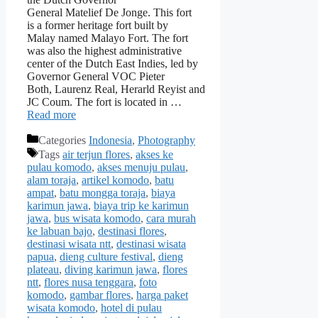
General Matelief De Jonge. This fort
is a former heritage fort built by
Malay named Malayo Fort. The fort
was also the highest administrative
center of the Dutch East Indies, led by
Governor General VOC Pieter
Both, Laurenz Real, Herarld Reyist and
JC Coum. The fort is located in …
Read more
Categories
Indonesia
,
Photography
Tags
air terjun flores
,
akses ke
pulau komodo
,
akses menuju pulau
,
alam toraja
,
artikel komodo
,
batu
ampat
,
batu mongga toraja
,
biaya
karimun jawa
,
biaya trip ke karimun
jawa
,
bus wisata komodo
,
cara murah
ke labuan bajo
,
destinasi flores
,
destinasi wisata ntt
,
destinasi wisata
papua
,
dieng culture festival
,
dieng
plateau
,
diving karimun jawa
,
flores
ntt
,
flores nusa tenggara
,
foto
komodo
,
gambar flores
,
harga paket
wisata komodo
,
hotel di pulau