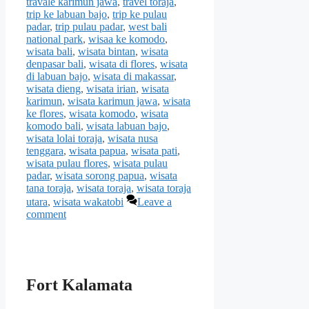
travale karimun jawa
,
travel toraja
,
trip ke labuan bajo
,
trip ke pulau
padar
,
trip pulau padar
,
west bali
national park
,
wisaa ke komodo
,
wisata bali
,
wisata bintan
,
wisata
denpasar bali
,
wisata di flores
,
wisata
di labuan bajo
,
wisata di makassar
,
wisata dieng
,
wisata irian
,
wisata
karimun
,
wisata karimun jawa
,
wisata
ke flores
,
wisata komodo
,
wisata
komodo bali
,
wisata labuan bajo
,
wisata lolai toraja
,
wisata nusa
tenggara
,
wisata papua
,
wisata pati
,
wisata pulau flores
,
wisata pulau
padar
,
wisata sorong papua
,
wisata
tana toraja
,
wisata toraja
,
wisata toraja
utara
,
wisata wakatobi
Leave a
comment
Fort Kalamata