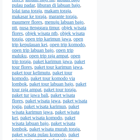
pulau padar
,
liburan di labuan bajo
,
lolai tana toraja
,
makam toraja
,
makasar ke toraja
,
marante toraja
,
maumere flores
,
menuju labuan bajo
,
ntt
,
nusa ttenggara timur
,
objek wisata
flores
,
objek wisata ntb
,
objek wisata
toraja
,
open trip karimun jawa
,
open
trip kepulauan kei
,
open trip komodo
,
open trip labuan bajo
,
open trip
maluku
,
open trip raja ampat
,
open
trip toraja
,
paket karimun jawa
,
paket
tour flores
,
paket tour karimun jawa
,
paket tour kelimutu
,
paket tour
komodo
,
paket tour komodo via
lombok
,
paket tour labuan bajo
,
paket
tour raja ampat
,
paket tour toraja
,
paket tur jawa bali
,
paket wisata
flores
,
paket wisata jawa
,
paket wisata
jogja
,
paket wisata karimun
,
paket
wisata karimun jawa
,
paket wisata
kei
,
paket wisata komodo
,
paket
wisata labuan bajo
,
paket wisata
lombok
,
paket wisata murah toraja
,
paket wisata pulau komodo
,
paket