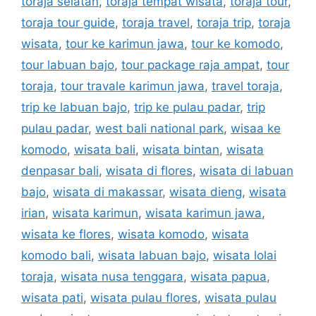
toraja selatan
,
toraja tempat wisata
,
toraja tour
,
toraja tour guide
,
toraja travel
,
toraja trip
,
toraja
wisata
,
tour ke karimun jawa
,
tour ke komodo
,
tour labuan bajo
,
tour package raja ampat
,
tour
toraja
,
tour travale karimun jawa
,
travel toraja
,
trip ke labuan bajo
,
trip ke pulau padar
,
trip
pulau padar
,
west bali national park
,
wisaa ke
komodo
,
wisata bali
,
wisata bintan
,
wisata
denpasar bali
,
wisata di flores
,
wisata di labuan
bajo
,
wisata di makassar
,
wisata dieng
,
wisata
irian
,
wisata karimun
,
wisata karimun jawa
,
wisata ke flores
,
wisata komodo
,
wisata
komodo bali
,
wisata labuan bajo
,
wisata lolai
toraja
,
wisata nusa tenggara
,
wisata papua
,
wisata pati
,
wisata pulau flores
,
wisata pulau