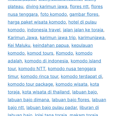
plateau
,
diving karimun jawa
,
flores ntt
,
flores
nusa tenggara
,
foto komodo
,
gambar flores
,
harga paket wisata komodo
,
hotel di pulau
komodo
,
indonesia travel
,
jalan jalan ke toraja
,
Karimun Jawa
,
karimun jawa trip
,
karimunjawa
,
Kei Maluku
,
keindahan papua
,
kepulauan
komodo
,
komod tours
,
Komodo
,
komodo
adalah
,
komodo di indonesia
,
komodo island
tour
,
komodo NTT
,
komodo nusa tenggara
timur
,
komodo rinca tour
,
komodo terdapat di
,
komodo tour package
,
komodo wisata
,
kota
toraja
,
kota wisata di thailand
,
labuan bajo
,
labuan bajo dimana
,
labuan bajo flores
,
labuan
bajo ntt
,
labuan bajo pulau padar
,
liburan di
labuan bajo
,
lolai tana toraja
,
makam toraja
,