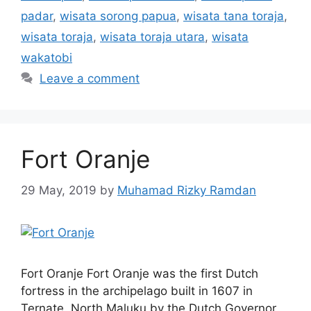
padar
,
wisata sorong papua
,
wisata tana toraja
,
wisata toraja
,
wisata toraja utara
,
wisata
wakatobi
Leave a comment
Fort Oranje
29 May, 2019
by
Muhamad Rizky Ramdan
Fort Oranje Fort Oranje was the first Dutch
fortress in the archipelago built in 1607 in
Ternate, North Maluku by the Dutch Governor