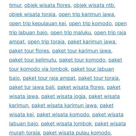
timur
,
objek wisata flores
,
objek wisata ntb
,
objek wisata toraja
,
open trip karimun jawa
,
open trip kepulauan kei
,
open trip komodo
,
open
trip labuan bajo
,
open trip maluku
,
open trip raja
ampat
,
open trip toraja
,
paket karimun jawa
,
paket tour flores
,
paket tour karimun jawa
,
paket tour kelimutu
,
paket tour komodo
,
paket
tour komodo via lombok
,
paket tour labuan
bajo
,
paket tour raja ampat
,
paket tour toraja
,
paket tur jawa bali
,
paket wisata flores
,
paket
wisata jawa
,
paket wisata jogja
,
paket wisata
karimun
,
paket wisata karimun jawa
,
paket
wisata kei
,
paket wisata komodo
,
paket wisata
labuan bajo
,
paket wisata lombok
,
paket wisata
murah toraja
,
paket wisata pulau komodo
,