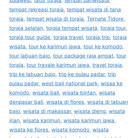
sulawesi
,
tator toraja
,
tempat pariwisata
,
tempat rekreasi toraja
,
tempat wisata di tana
toraja
,
tempat wisata di toraja
,
Ternate Tidore
,
toraja selatan
,
toraja tempat wisata
,
toraja tour
,
toraja tour guide
,
toraja travel
,
toraja trip
,
toraja
wisata
,
tour ke karimun jawa
,
tour ke komodo
,
tour labuan bajo
,
tour package raja ampat
,
tour
toraja
,
tour travale karimun jawa
,
travel toraja
,
trip ke labuan bajo
,
trip ke pulau padar
,
trip
pulau padar
,
west bali national park
,
wisaa ke
komodo
,
wisata bali
,
wisata bintan
,
wisata
denpasar bali
,
wisata di flores
,
wisata di labuan
bajo
,
wisata di makassar
,
wisata dieng
,
wisata
irian
,
wisata karimun
,
wisata karimun jawa
,
wisata ke flores
,
wisata komodo
,
wisata