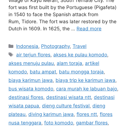
village of Kayu Merah, South Ternate City. The
fort was first built by the Portuguese (Pigafeta)
in 1540 to face the Spanish attack from
Rum, Tidore. The fort was later restored by the
Dutch in 1609. In 1625, the …
Read more
Indonesia
,
Photography
,
Travel
air terjun flores
,
akses ke pulau komodo
,
akses menuju pulau
,
alam toraja
,
artikel
komodo
,
batu ampat
,
batu mongga toraja
,
biaya karimun jawa
,
biaya trip ke karimun jawa
,
bus wisata komodo
,
cara murah ke labuan bajo
,
destinasi flores
,
destinasi wisata ntt
,
destinasi
wisata papua
,
dieng culture festival
,
dieng
plateau
,
diving karimun jawa
,
flores ntt
,
flores
nusa tenggara
,
foto komodo
,
gambar flores
,