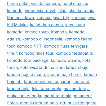
harga paket wisata komodo
,
hotel di pulau
komodo
,
indonesia travel
,
jalan jalan ke toraja
,
Karimun Jawa
,
karimun jawa trip
,
karimunjawa
,
Kei Maluku
,
keindahan papua
,
kepulauan
komodo
,
komod tours
,
Komodo
,
komodo
adalah
,
komodo di indonesia
,
komodo island
tour
,
komodo NTT
,
komodo nusa tenggara
timur
,
komodo rinca tour
,
komodo terdapat di
,
komodo tour package
,
komodo wisata
,
kota
toraja
,
kota wisata di thailand
,
labuan bajo
,
labuan bajo dimana
,
labuan bajo flores
,
labuan
bajo ntt
,
labuan bajo pulau padar
,
liburan di
labuan bajo
,
lolai tana toraja
,
makam toraja
,
makasar ke toraja
,
marante toraja
,
maumere
flores
,
menuju labuan bajo
,
ntt
,
nusa ttenggara