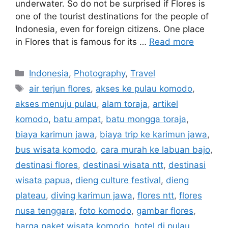
underwater. So do not be surprised if Flores is
one of the tourist destinations for the people of
Indonesia, even for foreign citizens. One place
in Flores that is famous for its …
Read more
Indonesia
,
Photography
,
Travel
air terjun flores
,
akses ke pulau komodo
,
akses menuju pulau
,
alam toraja
,
artikel
komodo
,
batu ampat
,
batu mongga toraja
,
biaya karimun jawa
,
biaya trip ke karimun jawa
,
bus wisata komodo
,
cara murah ke labuan bajo
,
destinasi flores
,
destinasi wisata ntt
,
destinasi
wisata papua
,
dieng culture festival
,
dieng
plateau
,
diving karimun jawa
,
flores ntt
,
flores
nusa tenggara
,
foto komodo
,
gambar flores
,
harga paket wisata komodo
,
hotel di pulau