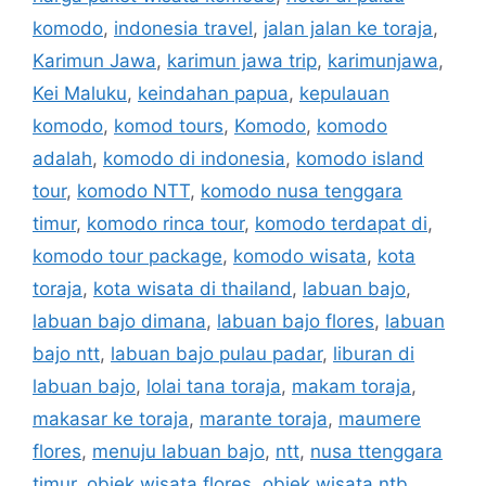
komodo
,
indonesia travel
,
jalan jalan ke toraja
,
Karimun Jawa
,
karimun jawa trip
,
karimunjawa
,
Kei Maluku
,
keindahan papua
,
kepulauan
komodo
,
komod tours
,
Komodo
,
komodo
adalah
,
komodo di indonesia
,
komodo island
tour
,
komodo NTT
,
komodo nusa tenggara
timur
,
komodo rinca tour
,
komodo terdapat di
,
komodo tour package
,
komodo wisata
,
kota
toraja
,
kota wisata di thailand
,
labuan bajo
,
labuan bajo dimana
,
labuan bajo flores
,
labuan
bajo ntt
,
labuan bajo pulau padar
,
liburan di
labuan bajo
,
lolai tana toraja
,
makam toraja
,
makasar ke toraja
,
marante toraja
,
maumere
flores
,
menuju labuan bajo
,
ntt
,
nusa ttenggara
timur
,
objek wisata flores
,
objek wisata ntb
,