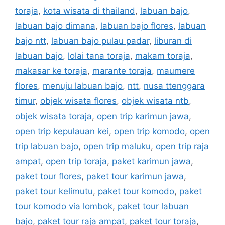
toraja
,
kota wisata di thailand
,
labuan bajo
,
labuan bajo dimana
,
labuan bajo flores
,
labuan
bajo ntt
,
labuan bajo pulau padar
,
liburan di
labuan bajo
,
lolai tana toraja
,
makam toraja
,
makasar ke toraja
,
marante toraja
,
maumere
flores
,
menuju labuan bajo
,
ntt
,
nusa ttenggara
timur
,
objek wisata flores
,
objek wisata ntb
,
objek wisata toraja
,
open trip karimun jawa
,
open trip kepulauan kei
,
open trip komodo
,
open
trip labuan bajo
,
open trip maluku
,
open trip raja
ampat
,
open trip toraja
,
paket karimun jawa
,
paket tour flores
,
paket tour karimun jawa
,
paket tour kelimutu
,
paket tour komodo
,
paket
tour komodo via lombok
,
paket tour labuan
bajo
,
paket tour raja ampat
,
paket tour toraja
,