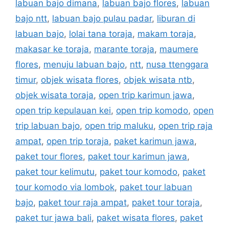
labuan bajo dimana
,
labuan bajo flores
,
labuan
bajo ntt
,
labuan bajo pulau padar
,
liburan di
labuan bajo
,
lolai tana toraja
,
makam toraja
,
makasar ke toraja
,
marante toraja
,
maumere
flores
,
menuju labuan bajo
,
ntt
,
nusa ttenggara
timur
,
objek wisata flores
,
objek wisata ntb
,
objek wisata toraja
,
open trip karimun jawa
,
open trip kepulauan kei
,
open trip komodo
,
open
trip labuan bajo
,
open trip maluku
,
open trip raja
ampat
,
open trip toraja
,
paket karimun jawa
,
paket tour flores
,
paket tour karimun jawa
,
paket tour kelimutu
,
paket tour komodo
,
paket
tour komodo via lombok
,
paket tour labuan
bajo
,
paket tour raja ampat
,
paket tour toraja
,
paket tur jawa bali
,
paket wisata flores
,
paket