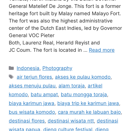
General Matelief De Jonge. This fort is a former
heritage fort built by Malay named Malayo Fort.
The fort was also the highest administrative
center of the Dutch East Indies, led by Governor
General VOC Pieter
Both, Laurenz Real, Herarld Reyist and
JC Coum. The fort is located in …
Read more
Indonesia
,
Photography
air terjun flores
,
akses ke pulau komodo
,
akses menuju pulau
,
alam toraja
,
artikel
komodo
,
batu ampat
,
batu mongga toraja
,
biaya karimun jawa
,
biaya trip ke karimun jawa
,
bus wisata komodo
,
cara murah ke labuan bajo
,
destinasi flores
,
destinasi wisata ntt
,
destinasi
wisata papua
,
dieng culture festival
,
dieng