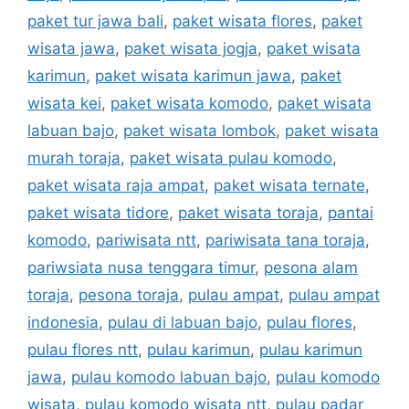
paket tur jawa bali
,
paket wisata flores
,
paket
wisata jawa
,
paket wisata jogja
,
paket wisata
karimun
,
paket wisata karimun jawa
,
paket
wisata kei
,
paket wisata komodo
,
paket wisata
labuan bajo
,
paket wisata lombok
,
paket wisata
murah toraja
,
paket wisata pulau komodo
,
paket wisata raja ampat
,
paket wisata ternate
,
paket wisata tidore
,
paket wisata toraja
,
pantai
komodo
,
pariwisata ntt
,
pariwisata tana toraja
,
pariwsiata nusa tenggara timur
,
pesona alam
toraja
,
pesona toraja
,
pulau ampat
,
pulau ampat
indonesia
,
pulau di labuan bajo
,
pulau flores
,
pulau flores ntt
,
pulau karimun
,
pulau karimun
jawa
,
pulau komodo labuan bajo
,
pulau komodo
wisata
,
pulau komodo wisata ntt
,
pulau padar