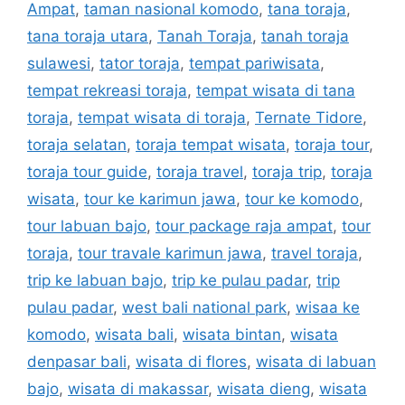
Ampat
,
taman nasional komodo
,
tana toraja
,
tana toraja utara
,
Tanah Toraja
,
tanah toraja
sulawesi
,
tator toraja
,
tempat pariwisata
,
tempat rekreasi toraja
,
tempat wisata di tana
toraja
,
tempat wisata di toraja
,
Ternate Tidore
,
toraja selatan
,
toraja tempat wisata
,
toraja tour
,
toraja tour guide
,
toraja travel
,
toraja trip
,
toraja
wisata
,
tour ke karimun jawa
,
tour ke komodo
,
tour labuan bajo
,
tour package raja ampat
,
tour
toraja
,
tour travale karimun jawa
,
travel toraja
,
trip ke labuan bajo
,
trip ke pulau padar
,
trip
pulau padar
,
west bali national park
,
wisaa ke
komodo
,
wisata bali
,
wisata bintan
,
wisata
denpasar bali
,
wisata di flores
,
wisata di labuan
bajo
,
wisata di makassar
,
wisata dieng
,
wisata