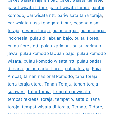
paket wisata tidore
,
paket wisata toraja
,
pantai
komodo
,
pariwisata ntt
,
pariwisata tana toraja
,
pariwsiata nusa tenggara timur
,
pesona alam
toraja
,
pesona toraja
,
pulau ampat
,
pulau ampat
indonesia
,
pulau di labuan bajo
,
pulau flores
,
pulau flores ntt
,
pulau karimun
,
pulau karimun
jawa
,
pulau komodo labuan bajo
,
pulau komodo
wisata
,
pulau komodo wisata ntt
,
pulau padar
dimana
,
pulau padar flores
,
pulau toraja
,
Raja
Ampat
,
taman nasional komodo
,
tana toraja
,
tana toraja utara
,
Tanah Toraja
,
tanah toraja
sulawesi
,
tator toraja
,
tempat pariwisata
,
tempat rekreasi toraja
,
tempat wisata di tana
toraja
,
tempat wisata di toraja
,
Ternate Tidore
,