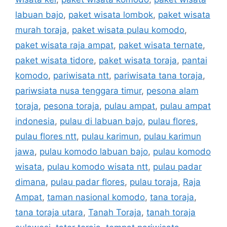
labuan bajo
,
paket wisata lombok
,
paket wisata
murah toraja
,
paket wisata pulau komodo
,
paket wisata raja ampat
,
paket wisata ternate
,
paket wisata tidore
,
paket wisata toraja
,
pantai
komodo
,
pariwisata ntt
,
pariwisata tana toraja
,
pariwsiata nusa tenggara timur
,
pesona alam
toraja
,
pesona toraja
,
pulau ampat
,
pulau ampat
indonesia
,
pulau di labuan bajo
,
pulau flores
,
pulau flores ntt
,
pulau karimun
,
pulau karimun
jawa
,
pulau komodo labuan bajo
,
pulau komodo
wisata
,
pulau komodo wisata ntt
,
pulau padar
dimana
,
pulau padar flores
,
pulau toraja
,
Raja
Ampat
,
taman nasional komodo
,
tana toraja
,
tana toraja utara
,
Tanah Toraja
,
tanah toraja