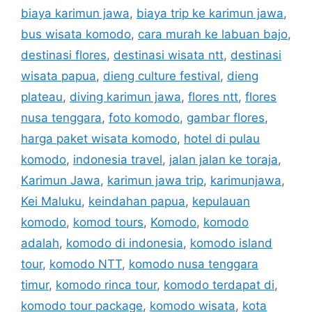
biaya karimun jawa
,
biaya trip ke karimun jawa
,
bus wisata komodo
,
cara murah ke labuan bajo
,
destinasi flores
,
destinasi wisata ntt
,
destinasi
wisata papua
,
dieng culture festival
,
dieng
plateau
,
diving karimun jawa
,
flores ntt
,
flores
nusa tenggara
,
foto komodo
,
gambar flores
,
harga paket wisata komodo
,
hotel di pulau
komodo
,
indonesia travel
,
jalan jalan ke toraja
,
Karimun Jawa
,
karimun jawa trip
,
karimunjawa
,
Kei Maluku
,
keindahan papua
,
kepulauan
komodo
,
komod tours
,
Komodo
,
komodo
adalah
,
komodo di indonesia
,
komodo island
tour
,
komodo NTT
,
komodo nusa tenggara
timur
,
komodo rinca tour
,
komodo terdapat di
,
komodo tour package
,
komodo wisata
,
kota