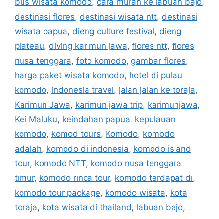
bus wisata komodo
,
cara murah ke labuan bajo
,
destinasi flores
,
destinasi wisata ntt
,
destinasi
wisata papua
,
dieng culture festival
,
dieng
plateau
,
diving karimun jawa
,
flores ntt
,
flores
nusa tenggara
,
foto komodo
,
gambar flores
,
harga paket wisata komodo
,
hotel di pulau
komodo
,
indonesia travel
,
jalan jalan ke toraja
,
Karimun Jawa
,
karimun jawa trip
,
karimunjawa
,
Kei Maluku
,
keindahan papua
,
kepulauan
komodo
,
komod tours
,
Komodo
,
komodo
adalah
,
komodo di indonesia
,
komodo island
tour
,
komodo NTT
,
komodo nusa tenggara
timur
,
komodo rinca tour
,
komodo terdapat di
,
komodo tour package
,
komodo wisata
,
kota
toraja
,
kota wisata di thailand
,
labuan bajo
,