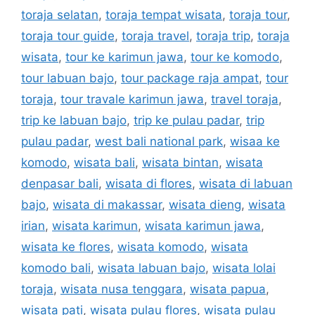
toraja selatan
,
toraja tempat wisata
,
toraja tour
,
toraja tour guide
,
toraja travel
,
toraja trip
,
toraja
wisata
,
tour ke karimun jawa
,
tour ke komodo
,
tour labuan bajo
,
tour package raja ampat
,
tour
toraja
,
tour travale karimun jawa
,
travel toraja
,
trip ke labuan bajo
,
trip ke pulau padar
,
trip
pulau padar
,
west bali national park
,
wisaa ke
komodo
,
wisata bali
,
wisata bintan
,
wisata
denpasar bali
,
wisata di flores
,
wisata di labuan
bajo
,
wisata di makassar
,
wisata dieng
,
wisata
irian
,
wisata karimun
,
wisata karimun jawa
,
wisata ke flores
,
wisata komodo
,
wisata
komodo bali
,
wisata labuan bajo
,
wisata lolai
toraja
,
wisata nusa tenggara
,
wisata papua
,
wisata pati
,
wisata pulau flores
,
wisata pulau