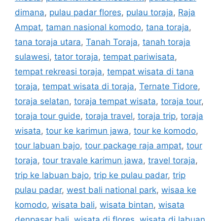
dimana
,
pulau padar flores
,
pulau toraja
,
Raja
Ampat
,
taman nasional komodo
,
tana toraja
,
tana toraja utara
,
Tanah Toraja
,
tanah toraja
sulawesi
,
tator toraja
,
tempat pariwisata
,
tempat rekreasi toraja
,
tempat wisata di tana
toraja
,
tempat wisata di toraja
,
Ternate Tidore
,
toraja selatan
,
toraja tempat wisata
,
toraja tour
,
toraja tour guide
,
toraja travel
,
toraja trip
,
toraja
wisata
,
tour ke karimun jawa
,
tour ke komodo
,
tour labuan bajo
,
tour package raja ampat
,
tour
toraja
,
tour travale karimun jawa
,
travel toraja
,
trip ke labuan bajo
,
trip ke pulau padar
,
trip
pulau padar
,
west bali national park
,
wisaa ke
komodo
,
wisata bali
,
wisata bintan
,
wisata
denpasar bali
,
wisata di flores
,
wisata di labuan