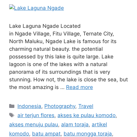
Lake Laguna Ngade Located
in Ngade Village, Fitu Village, Ternate City,
North Maluku, Ngade Lake is famous for its
charming natural beauty. the potential
possessed by this lake is quite large. Lake
lagoon is one of the lakes with a natural
panorama of its surroundings that is very
stunning. How not, the lake is close the sea, but
the most amazing is …
Read more
Indonesia
,
Photography
,
Travel
air terjun flores
,
akses ke pulau komodo
,
akses menuju pulau
,
alam toraja
,
artikel
komodo
,
batu ampat
,
batu mongga toraja
,