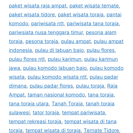
paket wisata raja ampat
,
paket wisata ternate
,
paket wisata tidore
,
paket wisata toraja
,
pantai
komodo
,
pariwisata ntt
,
pariwisata tana toraja
,
pariwsiata nusa tenggara timur
,
pesona alam
toraja
,
pesona toraja
,
pulau ampat
,
pulau ampat
indonesia
,
pulau di labuan bajo
,
pulau flores
,
pulau flores ntt
,
pulau karimun
,
pulau karimun
jawa
,
pulau komodo labuan bajo
,
pulau komodo
wisata
,
pulau komodo wisata ntt
,
pulau padar
dimana
,
pulau padar flores
,
pulau toraja
,
Raja
Ampat
,
taman nasional komodo
,
tana toraja
,
tana toraja utara
,
Tanah Toraja
,
tanah toraja
sulawesi
,
tator toraja
,
tempat pariwisata
,
tempat rekreasi toraja
,
tempat wisata di tana
toraja
,
tempat wisata di toraja
,
Ternate Tidore
,