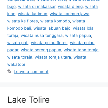
bajo
,
wisata di makassar
,
wisata dieng
,
wisata
irian
,
wisata karimun
,
wisata karimun jawa
,
wisata ke flores
,
wisata komodo
,
wisata
komodo bali
,
wisata labuan bajo
,
wisata lolai
toraja
,
wisata nusa tenggara
,
wisata papua
,
wisata pati
,
wisata pulau flores
,
wisata pulau
padar
,
wisata sorong papua
,
wisata tana toraja
,
wisata toraja
,
wisata toraja utara
,
wisata
wakatobi
Leave a comment
Lake Tolire