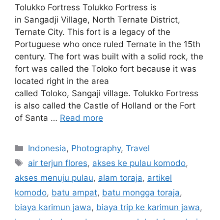
Tolukko Fortress Tolukko Fortress is
in Sangadji Village, North Ternate District,
Ternate City. This fort is a legacy of the
Portuguese who once ruled Ternate in the 15th
century. The fort was built with a solid rock, the
fort was called the Toloko fort because it was
located right in the area
called Toloko, Sangaji village. Tolukko Fortress
is also called the Castle of Holland or the Fort
of Santa …
Read more
Indonesia
,
Photography
,
Travel
air terjun flores
,
akses ke pulau komodo
,
akses menuju pulau
,
alam toraja
,
artikel
komodo
,
batu ampat
,
batu mongga toraja
,
biaya karimun jawa
,
biaya trip ke karimun jawa
,