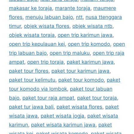
makasar ke toraja
,
marante toraja
,
maumere
flores
,
menuju labuan bajo
,
ntt
,
nusa ttenggara
timur
,
objek wisata flores
,
objek wisata ntb
,
objek wisata toraja
,
open trip karimun jawa
,
open trip kepulauan kei
,
open trip komodo
,
open
trip labuan bajo
,
open trip maluku
,
open trip raja
ampat
,
open trip toraja
,
paket karimun jawa
,
paket tour flores
,
paket tour karimun jawa
,
paket tour kelimutu
,
paket tour komodo
,
paket
tour komodo via lombok
,
paket tour labuan
bajo
,
paket tour raja ampat
,
paket tour toraja
,
paket tur jawa bali
,
paket wisata flores
,
paket
wisata jawa
,
paket wisata jogja
,
paket wisata
karimun
,
paket wisata karimun jawa
,
paket
wisata kei
,
paket wisata komodo
,
paket wisata