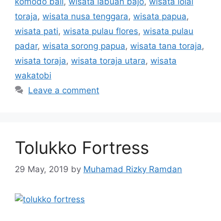
komodo bali
,
wisata labuan bajo
,
wisata lolai
toraja
,
wisata nusa tenggara
,
wisata papua
,
wisata pati
,
wisata pulau flores
,
wisata pulau
padar
,
wisata sorong papua
,
wisata tana toraja
,
wisata toraja
,
wisata toraja utara
,
wisata
wakatobi
Leave a comment
Tolukko Fortress
29 May, 2019
by
Muhamad Rizky Ramdan