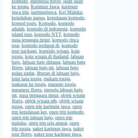
komodo
,
indonesia travel
,
jalan jalan
ke toraja
,
Karimun Jawa
,
karimun
jawa trip
,
karimunjawa
,
Kei Maluku
,
keindahan papua
,
kepulauan komodo
,
komod tours
,
Komodo
,
komodo
adalah
,
komodo di indonesia
,
komodo
island tour
,
komodo NTT
,
komodo
nusa tenggara timur
,
komodo rinca
tour
,
komodo terdapat di
,
komodo
tour package
,
komodo wisata
,
kota
toraja
,
kota wisata di thailand
,
labuan
bajo
,
labuan bajo dimana
,
labuan bajo
flores
,
labuan bajo ntt
,
labuan bajo
pulau padar
,
liburan di labuan bajo
,
lolai tana toraja
,
makam toraja
,
makasar ke toraja
,
marante toraja
,
maumere flores
,
menuju labuan bajo
,
ntt
,
nusa ttenggara timur
,
objek wisata
flores
,
objek wisata ntb
,
objek wisata
toraja
,
open trip karimun jawa
,
open
trip kepulauan kei
,
open trip komodo
,
open trip labuan bajo
,
open trip
maluku
,
open trip raja ampat
,
open
trip toraja
,
paket karimun jawa
,
paket
tour flores
,
paket tour karimun jawa
,