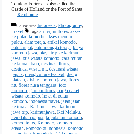
Tolukko Fortress is also called the
Castle of Holland or the Fort of Santa
…
Read more
Categories
Indonesia
,
Photography
,
Travel
Tags
air terjun flores
,
akses
ke pulau komodo
,
akses menuju
pulau
,
alam toraja
,
artikel komodo
,
batu ampat
,
batu mongga toraja
,
biaya
karimun jawa
,
biaya trip ke karimun
jawa
,
bus wisata komodo
,
cara murah
ke labuan bajo
,
destinasi flores
,
destinasi wisata ntt
,
destinasi wisata
papua
,
dieng culture festival
,
dieng
plateau
,
diving karimun jawa
,
flores
ntt
,
flores nusa tenggara
,
foto
komodo
,
gambar flores
,
harga paket
wisata komodo
,
hotel di pulau
komodo
,
indonesia travel
,
jalan jalan
ke toraja
,
Karimun Jawa
,
karimun
jawa trip
,
karimunjawa
,
Kei Maluku
,
keindahan papua
,
kepulauan komodo
,
komod tours
,
Komodo
,
komodo
adalah
,
komodo di indonesia
,
komodo
island tour
,
komodo NTT
,
komodo