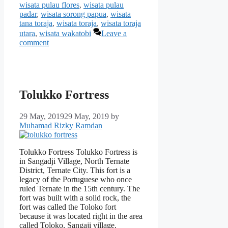
wisata pulau flores
,
wisata pulau
padar
,
wisata sorong papua
,
wisata
tana toraja
,
wisata toraja
,
wisata toraja
utara
,
wisata wakatobi
Leave a
comment
Tolukko Fortress
29 May, 2019
29 May, 2019
by
Muhamad Rizky Ramdan
Tolukko Fortress Tolukko Fortress is
in Sangadji Village, North Ternate
District, Ternate City. This fort is a
legacy of the Portuguese who once
ruled Ternate in the 15th century. The
fort was built with a solid rock, the
fort was called the Toloko fort
because it was located right in the area
called Toloko, Sangaji village.