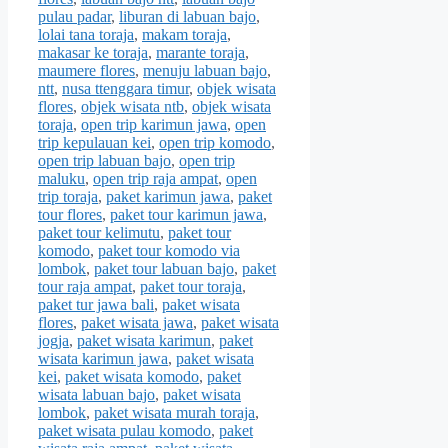
pulau padar
,
liburan di labuan bajo
,
lolai tana toraja
,
makam toraja
,
makasar ke toraja
,
marante toraja
,
maumere flores
,
menuju labuan bajo
,
ntt
,
nusa ttenggara timur
,
objek wisata
flores
,
objek wisata ntb
,
objek wisata
toraja
,
open trip karimun jawa
,
open
trip kepulauan kei
,
open trip komodo
,
open trip labuan bajo
,
open trip
maluku
,
open trip raja ampat
,
open
trip toraja
,
paket karimun jawa
,
paket
tour flores
,
paket tour karimun jawa
,
paket tour kelimutu
,
paket tour
komodo
,
paket tour komodo via
lombok
,
paket tour labuan bajo
,
paket
tour raja ampat
,
paket tour toraja
,
paket tur jawa bali
,
paket wisata
flores
,
paket wisata jawa
,
paket wisata
jogja
,
paket wisata karimun
,
paket
wisata karimun jawa
,
paket wisata
kei
,
paket wisata komodo
,
paket
wisata labuan bajo
,
paket wisata
lombok
,
paket wisata murah toraja
,
paket wisata pulau komodo
,
paket