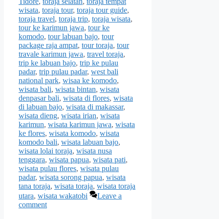
Tidore
,
toraja selatan
,
toraja tempat
wisata
,
toraja tour
,
toraja tour guide
,
toraja travel
,
toraja trip
,
toraja wisata
,
tour ke karimun jawa
,
tour ke
komodo
,
tour labuan bajo
,
tour
package raja ampat
,
tour toraja
,
tour
travale karimun jawa
,
travel toraja
,
trip ke labuan bajo
,
trip ke pulau
padar
,
trip pulau padar
,
west bali
national park
,
wisaa ke komodo
,
wisata bali
,
wisata bintan
,
wisata
denpasar bali
,
wisata di flores
,
wisata
di labuan bajo
,
wisata di makassar
,
wisata dieng
,
wisata irian
,
wisata
karimun
,
wisata karimun jawa
,
wisata
ke flores
,
wisata komodo
,
wisata
komodo bali
,
wisata labuan bajo
,
wisata lolai toraja
,
wisata nusa
tenggara
,
wisata papua
,
wisata pati
,
wisata pulau flores
,
wisata pulau
padar
,
wisata sorong papua
,
wisata
tana toraja
,
wisata toraja
,
wisata toraja
utara
,
wisata wakatobi
Leave a
comment