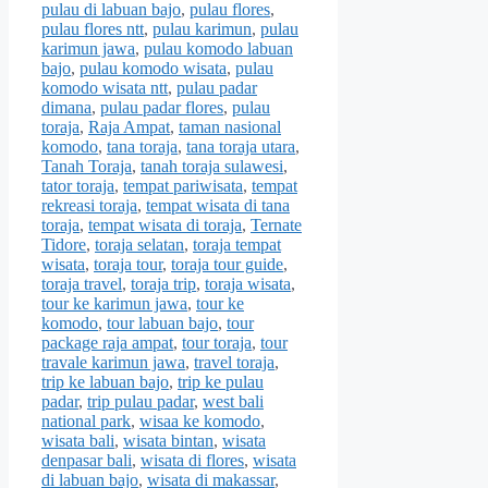
pulau di labuan bajo
,
pulau flores
,
pulau flores ntt
,
pulau karimun
,
pulau
karimun jawa
,
pulau komodo labuan
bajo
,
pulau komodo wisata
,
pulau
komodo wisata ntt
,
pulau padar
dimana
,
pulau padar flores
,
pulau
toraja
,
Raja Ampat
,
taman nasional
komodo
,
tana toraja
,
tana toraja utara
,
Tanah Toraja
,
tanah toraja sulawesi
,
tator toraja
,
tempat pariwisata
,
tempat
rekreasi toraja
,
tempat wisata di tana
toraja
,
tempat wisata di toraja
,
Ternate
Tidore
,
toraja selatan
,
toraja tempat
wisata
,
toraja tour
,
toraja tour guide
,
toraja travel
,
toraja trip
,
toraja wisata
,
tour ke karimun jawa
,
tour ke
komodo
,
tour labuan bajo
,
tour
package raja ampat
,
tour toraja
,
tour
travale karimun jawa
,
travel toraja
,
trip ke labuan bajo
,
trip ke pulau
padar
,
trip pulau padar
,
west bali
national park
,
wisaa ke komodo
,
wisata bali
,
wisata bintan
,
wisata
denpasar bali
,
wisata di flores
,
wisata
di labuan bajo
,
wisata di makassar
,