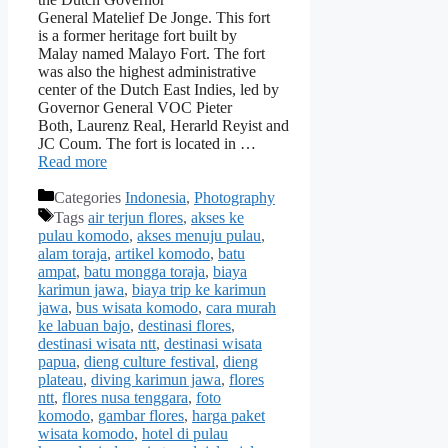
General Matelief De Jonge. This fort
is a former heritage fort built by
Malay named Malayo Fort. The fort
was also the highest administrative
center of the Dutch East Indies, led by
Governor General VOC Pieter
Both, Laurenz Real, Herarld Reyist and
JC Coum. The fort is located in …
Read more
Categories
Indonesia
,
Photography
Tags
air terjun flores
,
akses ke
pulau komodo
,
akses menuju pulau
,
alam toraja
,
artikel komodo
,
batu
ampat
,
batu mongga toraja
,
biaya
karimun jawa
,
biaya trip ke karimun
jawa
,
bus wisata komodo
,
cara murah
ke labuan bajo
,
destinasi flores
,
destinasi wisata ntt
,
destinasi wisata
papua
,
dieng culture festival
,
dieng
plateau
,
diving karimun jawa
,
flores
ntt
,
flores nusa tenggara
,
foto
komodo
,
gambar flores
,
harga paket
wisata komodo
,
hotel di pulau