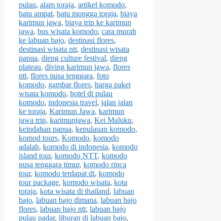
pulau
,
alam toraja
,
artikel komodo
,
batu ampat
,
batu mongga toraja
,
biaya
karimun jawa
,
biaya trip ke karimun
jawa
,
bus wisata komodo
,
cara murah
ke labuan bajo
,
destinasi flores
,
destinasi wisata ntt
,
destinasi wisata
papua
,
dieng culture festival
,
dieng
plateau
,
diving karimun jawa
,
flores
ntt
,
flores nusa tenggara
,
foto
komodo
,
gambar flores
,
harga paket
wisata komodo
,
hotel di pulau
komodo
,
indonesia travel
,
jalan jalan
ke toraja
,
Karimun Jawa
,
karimun
jawa trip
,
karimunjawa
,
Kei Maluku
,
keindahan papua
,
kepulauan komodo
,
komod tours
,
Komodo
,
komodo
adalah
,
komodo di indonesia
,
komodo
island tour
,
komodo NTT
,
komodo
nusa tenggara timur
,
komodo rinca
tour
,
komodo terdapat di
,
komodo
tour package
,
komodo wisata
,
kota
toraja
,
kota wisata di thailand
,
labuan
bajo
,
labuan bajo dimana
,
labuan bajo
flores
,
labuan bajo ntt
,
labuan bajo
pulau padar
,
liburan di labuan bajo
,