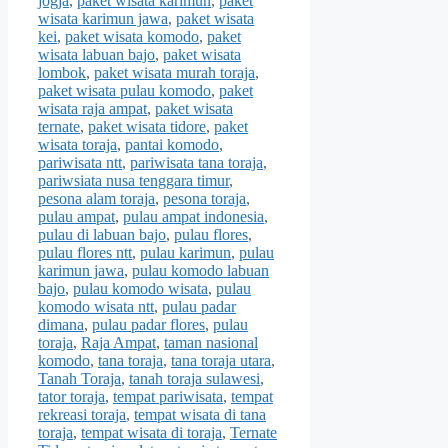
jogja
,
paket wisata karimun
,
paket
wisata karimun jawa
,
paket wisata
kei
,
paket wisata komodo
,
paket
wisata labuan bajo
,
paket wisata
lombok
,
paket wisata murah toraja
,
paket wisata pulau komodo
,
paket
wisata raja ampat
,
paket wisata
ternate
,
paket wisata tidore
,
paket
wisata toraja
,
pantai komodo
,
pariwisata ntt
,
pariwisata tana toraja
,
pariwsiata nusa tenggara timur
,
pesona alam toraja
,
pesona toraja
,
pulau ampat
,
pulau ampat indonesia
,
pulau di labuan bajo
,
pulau flores
,
pulau flores ntt
,
pulau karimun
,
pulau
karimun jawa
,
pulau komodo labuan
bajo
,
pulau komodo wisata
,
pulau
komodo wisata ntt
,
pulau padar
dimana
,
pulau padar flores
,
pulau
toraja
,
Raja Ampat
,
taman nasional
komodo
,
tana toraja
,
tana toraja utara
,
Tanah Toraja
,
tanah toraja sulawesi
,
tator toraja
,
tempat pariwisata
,
tempat
rekreasi toraja
,
tempat wisata di tana
toraja
,
tempat wisata di toraja
,
Ternate