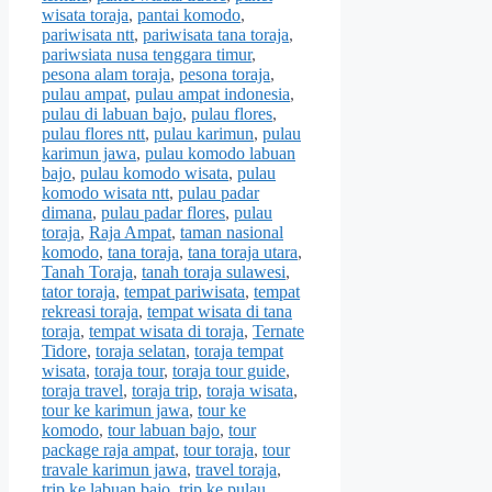
wisata toraja
,
pantai komodo
,
pariwisata ntt
,
pariwisata tana toraja
,
pariwsiata nusa tenggara timur
,
pesona alam toraja
,
pesona toraja
,
pulau ampat
,
pulau ampat indonesia
,
pulau di labuan bajo
,
pulau flores
,
pulau flores ntt
,
pulau karimun
,
pulau
karimun jawa
,
pulau komodo labuan
bajo
,
pulau komodo wisata
,
pulau
komodo wisata ntt
,
pulau padar
dimana
,
pulau padar flores
,
pulau
toraja
,
Raja Ampat
,
taman nasional
komodo
,
tana toraja
,
tana toraja utara
,
Tanah Toraja
,
tanah toraja sulawesi
,
tator toraja
,
tempat pariwisata
,
tempat
rekreasi toraja
,
tempat wisata di tana
toraja
,
tempat wisata di toraja
,
Ternate
Tidore
,
toraja selatan
,
toraja tempat
wisata
,
toraja tour
,
toraja tour guide
,
toraja travel
,
toraja trip
,
toraja wisata
,
tour ke karimun jawa
,
tour ke
komodo
,
tour labuan bajo
,
tour
package raja ampat
,
tour toraja
,
tour
travale karimun jawa
,
travel toraja
,
trip ke labuan bajo
,
trip ke pulau