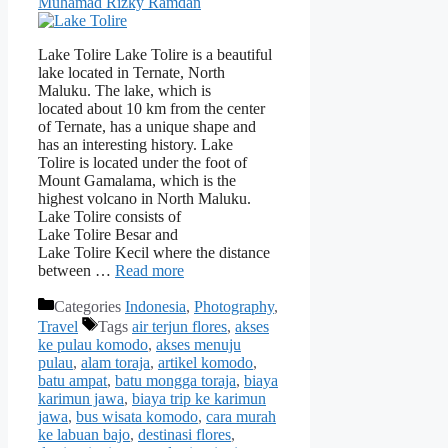
Muhamad Rizky Ramdan
Lake Tolire Lake Tolire is a beautiful
lake located in Ternate, North
Maluku. The lake, which is
located about 10 km from the center
of Ternate, has a unique shape and
has an interesting history. Lake
Tolire is located under the foot of
Mount Gamalama, which is the
highest volcano in North Maluku.
Lake Tolire consists of
Lake Tolire Besar and
Lake Tolire Kecil where the distance
between …
Read more
Categories
Indonesia
,
Photography
,
Travel
Tags
air terjun flores
,
akses
ke pulau komodo
,
akses menuju
pulau
,
alam toraja
,
artikel komodo
,
batu ampat
,
batu mongga toraja
,
biaya
karimun jawa
,
biaya trip ke karimun
jawa
,
bus wisata komodo
,
cara murah
ke labuan bajo
,
destinasi flores
,