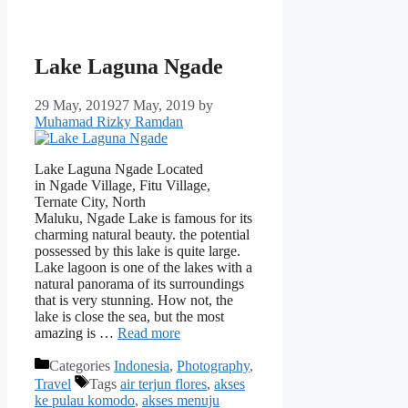
Lake Laguna Ngade
29 May, 2019
27 May, 2019
by
Muhamad Rizky Ramdan
Lake Laguna Ngade Located
in Ngade Village, Fitu Village,
Ternate City, North
Maluku, Ngade Lake is famous for its
charming natural beauty. the potential
possessed by this lake is quite large.
Lake lagoon is one of the lakes with a
natural panorama of its surroundings
that is very stunning. How not, the
lake is close the sea, but the most
amazing is …
Read more
Categories
Indonesia
,
Photography
,
Travel
Tags
air terjun flores
,
akses
ke pulau komodo
,
akses menuju