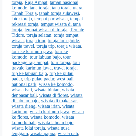
toraja
,
Raja Ampat
,
taman nasional
komodo
,
tana toraja
,
tana toraja utara
,
Tanah Toraja
,
tanah toraja sulawesi
,
tator toraja
,
tempat pariwisata
,
tempat
rekreasi toraja
,
tempat wisata di tana
toraja
,
tempat wisata di toraja
,
Ternate
Tidore
,
toraja selatan
,
toraja tempat
wisata
,
toraja tour
,
toraja tour guide
,
toraja travel
,
toraja trip
,
toraja wisata
,
tour ke karimun jawa
,
tour ke
komodo
,
tour labuan bajo
,
tour
package raja ampat
,
tour toraja
,
tour
travale karimun jawa
,
travel toraja
,
trip ke labuan bajo
,
trip ke pulau
padar
,
trip pulau padar
,
west bali
national park
,
wisaa ke komodo
,
wisata bali
,
wisata bintan
,
wisata
denpasar bali
,
wisata di flores
,
wisata
di labuan bajo
,
wisata di makassar
,
wisata dieng
,
wisata irian
,
wisata
karimun
,
wisata karimun jawa
,
wisata
ke flores
,
wisata komodo
,
wisata
komodo bali
,
wisata labuan bajo
,
wisata lolai toraja
,
wisata nusa
tenggara
,
wisata papua
,
wisata pati
,