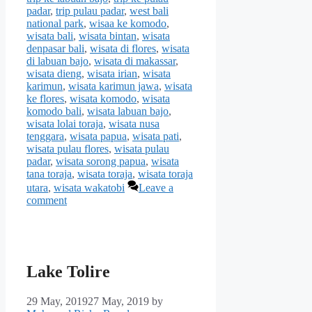
padar
,
trip pulau padar
,
west bali
national park
,
wisaa ke komodo
,
wisata bali
,
wisata bintan
,
wisata
denpasar bali
,
wisata di flores
,
wisata
di labuan bajo
,
wisata di makassar
,
wisata dieng
,
wisata irian
,
wisata
karimun
,
wisata karimun jawa
,
wisata
ke flores
,
wisata komodo
,
wisata
komodo bali
,
wisata labuan bajo
,
wisata lolai toraja
,
wisata nusa
tenggara
,
wisata papua
,
wisata pati
,
wisata pulau flores
,
wisata pulau
padar
,
wisata sorong papua
,
wisata
tana toraja
,
wisata toraja
,
wisata toraja
utara
,
wisata wakatobi
Leave a
comment
Lake Tolire
29 May, 2019
27 May, 2019
by