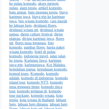
ke pulau komodo
,
akses menuju
pulau
,
alam toraja
,
artikel komodo
,
batu ampat
,
batu mongga toraja
,
biaya
karimun jawa
,
biaya trip ke karimun
jawa
,
bus wisata komodo
,
cara murah
ke labuan bajo
,
destinasi flores
,
destinasi wisata ntt
,
destinasi wisata
papua
,
dieng culture festival
,
dieng
plateau
,
diving karimun jawa
,
flores
ntt
,
flores nusa tenggara
,
foto
komodo
,
gambar flores
,
harga paket
wisata komodo
,
hotel di pulau
komodo
,
indonesia travel
,
jalan jalan
ke toraja
,
Karimun Jawa
,
karimun
jawa trip
,
karimunjawa
,
Kei Maluku
,
keindahan papua
,
kepulauan komodo
,
komod tours
,
Komodo
,
komodo
adalah
,
komodo di indonesia
,
komodo
island tour
,
komodo NTT
,
komodo
nusa tenggara timur
,
komodo rinca
tour
,
komodo terdapat di
,
komodo
tour package
,
komodo wisata
,
kota
toraja
,
kota wisata di thailand
,
labuan
bajo
,
labuan bajo dimana
,
labuan bajo
flores
,
labuan bajo ntt
,
labuan bajo