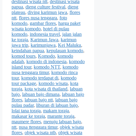
destinasi wisata ntt
,
destinasi wisata
papua
,
dieng culture festival
,
dieng
plateau
,
diving karimun jawa
,
flores
ntt
,
flores nusa tenggara
,
foto
komodo
,
gambar flores
,
harga paket
wisata komodo
,
hotel di pulau
komodo
,
indonesia travel
,
jalan jalan
ke toraja
,
Karimun Jawa
,
karimun
jawa trip
,
karimunjawa
,
Kei Maluku
,
keindahan papua
,
kepulauan komodo
,
komod tours
,
Komodo
,
komodo
adalah
,
komodo di indonesia
,
komodo
island tour
,
komodo NTT
,
komodo
nusa tenggara timur
,
komodo rinca
tour
,
komodo terdapat di
,
komodo
tour package
,
komodo wisata
,
kota
toraja
,
kota wisata di thailand
,
labuan
bajo
,
labuan bajo dimana
,
labuan bajo
flores
,
labuan bajo ntt
,
labuan bajo
pulau padar
,
liburan di labuan bajo
,
lolai tana toraja
,
makam toraja
,
makasar ke toraja
,
marante toraja
,
maumere flores
,
menuju labuan bajo
,
ntt
,
nusa ttenggara timur
,
objek wisata
flores
,
objek wisata ntb
,
objek wisata