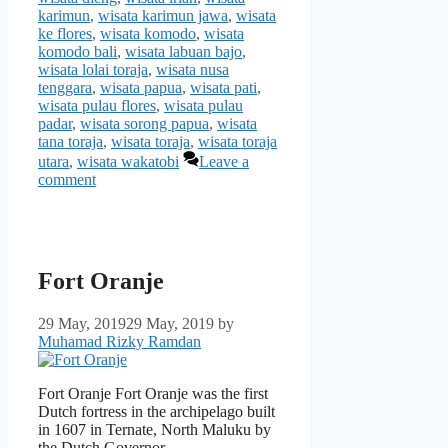
karimun
,
wisata karimun jawa
,
wisata
ke flores
,
wisata komodo
,
wisata
komodo bali
,
wisata labuan bajo
,
wisata lolai toraja
,
wisata nusa
tenggara
,
wisata papua
,
wisata pati
,
wisata pulau flores
,
wisata pulau
padar
,
wisata sorong papua
,
wisata
tana toraja
,
wisata toraja
,
wisata toraja
utara
,
wisata wakatobi
Leave a
comment
Fort Oranje
29 May, 2019
29 May, 2019
by
Muhamad Rizky Ramdan
Fort Oranje Fort Oranje was the first
Dutch fortress in the archipelago built
in 1607 in Ternate, North Maluku by
the Dutch Governor