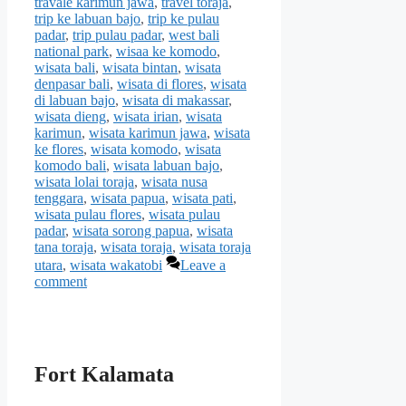
travale karimun jawa
,
travel toraja
,
trip ke labuan bajo
,
trip ke pulau
padar
,
trip pulau padar
,
west bali
national park
,
wisaa ke komodo
,
wisata bali
,
wisata bintan
,
wisata
denpasar bali
,
wisata di flores
,
wisata
di labuan bajo
,
wisata di makassar
,
wisata dieng
,
wisata irian
,
wisata
karimun
,
wisata karimun jawa
,
wisata
ke flores
,
wisata komodo
,
wisata
komodo bali
,
wisata labuan bajo
,
wisata lolai toraja
,
wisata nusa
tenggara
,
wisata papua
,
wisata pati
,
wisata pulau flores
,
wisata pulau
padar
,
wisata sorong papua
,
wisata
tana toraja
,
wisata toraja
,
wisata toraja
utara
,
wisata wakatobi
Leave a
comment
Fort Kalamata