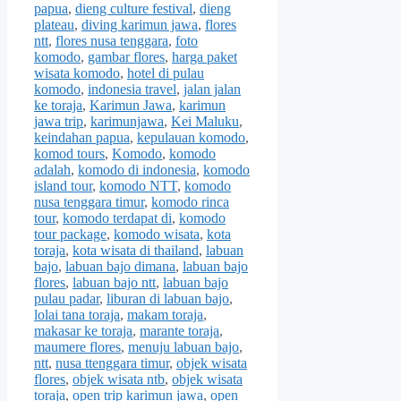
papua
,
dieng culture festival
,
dieng
plateau
,
diving karimun jawa
,
flores
ntt
,
flores nusa tenggara
,
foto
komodo
,
gambar flores
,
harga paket
wisata komodo
,
hotel di pulau
komodo
,
indonesia travel
,
jalan jalan
ke toraja
,
Karimun Jawa
,
karimun
jawa trip
,
karimunjawa
,
Kei Maluku
,
keindahan papua
,
kepulauan komodo
,
komod tours
,
Komodo
,
komodo
adalah
,
komodo di indonesia
,
komodo
island tour
,
komodo NTT
,
komodo
nusa tenggara timur
,
komodo rinca
tour
,
komodo terdapat di
,
komodo
tour package
,
komodo wisata
,
kota
toraja
,
kota wisata di thailand
,
labuan
bajo
,
labuan bajo dimana
,
labuan bajo
flores
,
labuan bajo ntt
,
labuan bajo
pulau padar
,
liburan di labuan bajo
,
lolai tana toraja
,
makam toraja
,
makasar ke toraja
,
marante toraja
,
maumere flores
,
menuju labuan bajo
,
ntt
,
nusa ttenggara timur
,
objek wisata
flores
,
objek wisata ntb
,
objek wisata
toraja
,
open trip karimun jawa
,
open