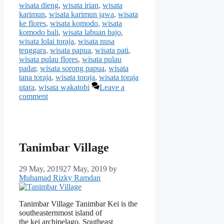
wisata dieng
,
wisata irian
,
wisata
karimun
,
wisata karimun jawa
,
wisata
ke flores
,
wisata komodo
,
wisata
komodo bali
,
wisata labuan bajo
,
wisata lolai toraja
,
wisata nusa
tenggara
,
wisata papua
,
wisata pati
,
wisata pulau flores
,
wisata pulau
padar
,
wisata sorong papua
,
wisata
tana toraja
,
wisata toraja
,
wisata toraja
utara
,
wisata wakatobi
Leave a
comment
Tanimbar Village
29 May, 2019
27 May, 2019
by
Muhamad Rizky Ramdan
Tanimbar Village Tanimbar Kei is the
southeasternmost island of
the kei archipelago, Southeast