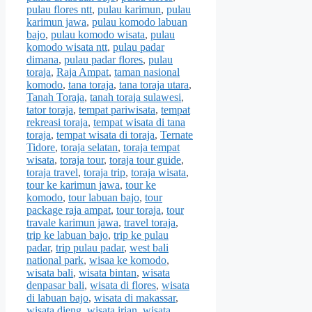
pulau flores ntt
,
pulau karimun
,
pulau
karimun jawa
,
pulau komodo labuan
bajo
,
pulau komodo wisata
,
pulau
komodo wisata ntt
,
pulau padar
dimana
,
pulau padar flores
,
pulau
toraja
,
Raja Ampat
,
taman nasional
komodo
,
tana toraja
,
tana toraja utara
,
Tanah Toraja
,
tanah toraja sulawesi
,
tator toraja
,
tempat pariwisata
,
tempat
rekreasi toraja
,
tempat wisata di tana
toraja
,
tempat wisata di toraja
,
Ternate
Tidore
,
toraja selatan
,
toraja tempat
wisata
,
toraja tour
,
toraja tour guide
,
toraja travel
,
toraja trip
,
toraja wisata
,
tour ke karimun jawa
,
tour ke
komodo
,
tour labuan bajo
,
tour
package raja ampat
,
tour toraja
,
tour
travale karimun jawa
,
travel toraja
,
trip ke labuan bajo
,
trip ke pulau
padar
,
trip pulau padar
,
west bali
national park
,
wisaa ke komodo
,
wisata bali
,
wisata bintan
,
wisata
denpasar bali
,
wisata di flores
,
wisata
di labuan bajo
,
wisata di makassar
,
wisata dieng
,
wisata irian
,
wisata