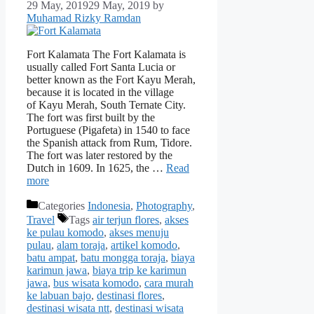
29 May, 2019
29 May, 2019
by
Muhamad Rizky Ramdan
Fort Kalamata The Fort Kalamata is
usually called Fort Santa Lucia or
better known as the Fort Kayu Merah,
because it is located in the village
of Kayu Merah, South Ternate City.
The fort was first built by the
Portuguese (Pigafeta) in 1540 to face
the Spanish attack from Rum, Tidore.
The fort was later restored by the
Dutch in 1609. In 1625, the …
Read
more
Categories
Indonesia
,
Photography
,
Travel
Tags
air terjun flores
,
akses
ke pulau komodo
,
akses menuju
pulau
,
alam toraja
,
artikel komodo
,
batu ampat
,
batu mongga toraja
,
biaya
karimun jawa
,
biaya trip ke karimun
jawa
,
bus wisata komodo
,
cara murah
ke labuan bajo
,
destinasi flores
,
destinasi wisata ntt
,
destinasi wisata