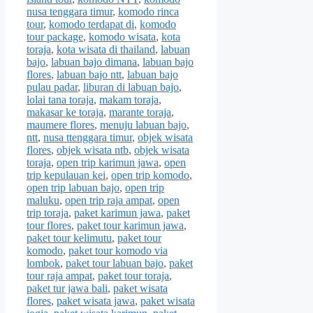
nusa tenggara timur
,
komodo rinca
tour
,
komodo terdapat di
,
komodo
tour package
,
komodo wisata
,
kota
toraja
,
kota wisata di thailand
,
labuan
bajo
,
labuan bajo dimana
,
labuan bajo
flores
,
labuan bajo ntt
,
labuan bajo
pulau padar
,
liburan di labuan bajo
,
lolai tana toraja
,
makam toraja
,
makasar ke toraja
,
marante toraja
,
maumere flores
,
menuju labuan bajo
,
ntt
,
nusa ttenggara timur
,
objek wisata
flores
,
objek wisata ntb
,
objek wisata
toraja
,
open trip karimun jawa
,
open
trip kepulauan kei
,
open trip komodo
,
open trip labuan bajo
,
open trip
maluku
,
open trip raja ampat
,
open
trip toraja
,
paket karimun jawa
,
paket
tour flores
,
paket tour karimun jawa
,
paket tour kelimutu
,
paket tour
komodo
,
paket tour komodo via
lombok
,
paket tour labuan bajo
,
paket
tour raja ampat
,
paket tour toraja
,
paket tur jawa bali
,
paket wisata
flores
,
paket wisata jawa
,
paket wisata