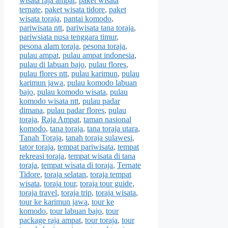
wisata raja ampat
,
paket wisata
ternate
,
paket wisata tidore
,
paket
wisata toraja
,
pantai komodo
,
pariwisata ntt
,
pariwisata tana toraja
,
pariwsiata nusa tenggara timur
,
pesona alam toraja
,
pesona toraja
,
pulau ampat
,
pulau ampat indonesia
,
pulau di labuan bajo
,
pulau flores
,
pulau flores ntt
,
pulau karimun
,
pulau
karimun jawa
,
pulau komodo labuan
bajo
,
pulau komodo wisata
,
pulau
komodo wisata ntt
,
pulau padar
dimana
,
pulau padar flores
,
pulau
toraja
,
Raja Ampat
,
taman nasional
komodo
,
tana toraja
,
tana toraja utara
,
Tanah Toraja
,
tanah toraja sulawesi
,
tator toraja
,
tempat pariwisata
,
tempat
rekreasi toraja
,
tempat wisata di tana
toraja
,
tempat wisata di toraja
,
Ternate
Tidore
,
toraja selatan
,
toraja tempat
wisata
,
toraja tour
,
toraja tour guide
,
toraja travel
,
toraja trip
,
toraja wisata
,
tour ke karimun jawa
,
tour ke
komodo
,
tour labuan bajo
,
tour
package raja ampat
,
tour toraja
,
tour