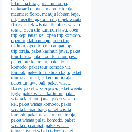
lolai tana toraja
,
makam toraja
,
makasar ke toraja
,
marante toraja
,
maumere flores
,
menuju labuan bajo
,
ntt
,
nusa ttenggara timur
,
objek wisata
flores
,
objek wisata ntb
,
objek wisata
toraja
,
open trip karimun jawa
,
open
trip kepulauan kei
,
open trip komodo
,
open trip labuan bajo
,
open trip
maluku
,
open trip raja ampat
,
open
trip toraja
,
paket karimun jawa
,
paket
tour flores
,
paket tour karimun jawa
,
paket tour kelimutu
,
paket tour
komodo
,
paket tour komodo via
lombok
,
paket tour labuan bajo
,
paket
tour raja ampat
,
paket tour toraja
,
paket tur jawa bali
,
paket wisata
flores
,
paket wisata jawa
,
paket wisata
jogja
,
paket wisata karimun
,
paket
wisata karimun jawa
,
paket wisata
kei
,
paket wisata komodo
,
paket
wisata labuan bajo
,
paket wisata
lombok
,
paket wisata murah toraja
,
paket wisata pulau komodo
,
paket
wisata raja ampat
,
paket wisata
ternate
,
paket wisata tidore
,
paket