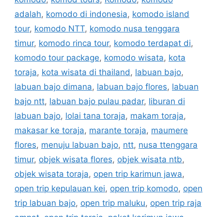
adalah
,
komodo di indonesia
,
komodo island
tour
,
komodo NTT
,
komodo nusa tenggara
timur
,
komodo rinca tour
,
komodo terdapat di
,
komodo tour package
,
komodo wisata
,
kota
toraja
,
kota wisata di thailand
,
labuan bajo
,
labuan bajo dimana
,
labuan bajo flores
,
labuan
bajo ntt
,
labuan bajo pulau padar
,
liburan di
labuan bajo
,
lolai tana toraja
,
makam toraja
,
makasar ke toraja
,
marante toraja
,
maumere
flores
,
menuju labuan bajo
,
ntt
,
nusa ttenggara
timur
,
objek wisata flores
,
objek wisata ntb
,
objek wisata toraja
,
open trip karimun jawa
,
open trip kepulauan kei
,
open trip komodo
,
open
trip labuan bajo
,
open trip maluku
,
open trip raja