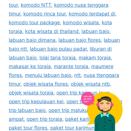
tour
,
komodo NTT
,
komodo nusa tenggara
timur
,
komodo rinca tour
,
komodo terdapat di
,
komodo tour package
,
komodo wisata
,
kota
toraja
,
kota wisata di thailand
,
labuan bajo
,
labuan bajo dimana
,
labuan bajo flores
,
labuan
bajo ntt
,
labuan bajo pulau padar
,
liburan di
labuan bajo
,
lolai tana toraja
,
makam toraja
,
makasar ke toraja
,
marante toraja
,
maumere
flores
,
menuju labuan bajo
,
ntt
,
nusa ttenggara
timur
,
objek wisata flores
,
objek wisata ntb
,
objek wisata toraja
,
open trip karimun jawa
,
open trip kepulauan kei
,
open trip komodo
,
open
trip labuan bajo
,
open trip maluku
,
open trip raja
ampat
,
open trip toraja
,
paket karimun jawa
,
paket tour flores
,
paket tour karimun jawa
,