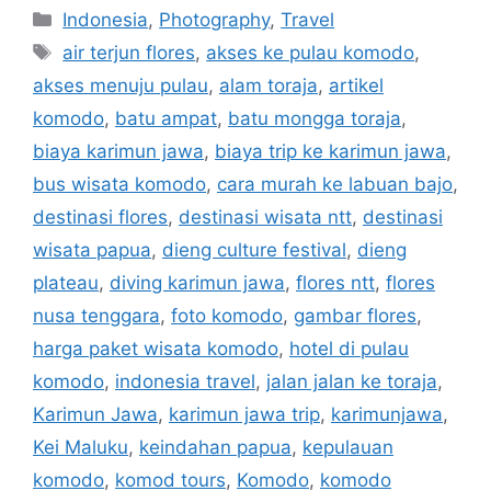
Indonesia
,
Photography
,
Travel
air terjun flores
,
akses ke pulau komodo
,
akses menuju pulau
,
alam toraja
,
artikel
komodo
,
batu ampat
,
batu mongga toraja
,
biaya karimun jawa
,
biaya trip ke karimun jawa
,
bus wisata komodo
,
cara murah ke labuan bajo
,
destinasi flores
,
destinasi wisata ntt
,
destinasi
wisata papua
,
dieng culture festival
,
dieng
plateau
,
diving karimun jawa
,
flores ntt
,
flores
nusa tenggara
,
foto komodo
,
gambar flores
,
harga paket wisata komodo
,
hotel di pulau
komodo
,
indonesia travel
,
jalan jalan ke toraja
,
Karimun Jawa
,
karimun jawa trip
,
karimunjawa
,
Kei Maluku
,
keindahan papua
,
kepulauan
komodo
,
komod tours
,
Komodo
,
komodo