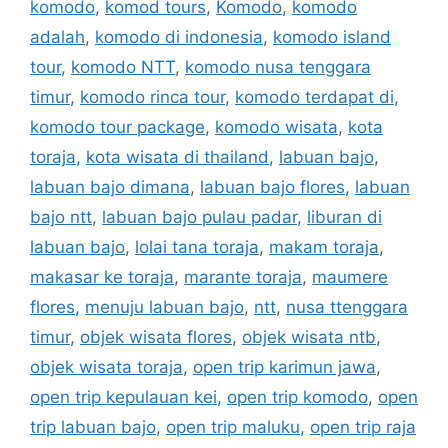
komodo
,
komod tours
,
Komodo
,
komodo
adalah
,
komodo di indonesia
,
komodo island
tour
,
komodo NTT
,
komodo nusa tenggara
timur
,
komodo rinca tour
,
komodo terdapat di
,
komodo tour package
,
komodo wisata
,
kota
toraja
,
kota wisata di thailand
,
labuan bajo
,
labuan bajo dimana
,
labuan bajo flores
,
labuan
bajo ntt
,
labuan bajo pulau padar
,
liburan di
labuan bajo
,
lolai tana toraja
,
makam toraja
,
makasar ke toraja
,
marante toraja
,
maumere
flores
,
menuju labuan bajo
,
ntt
,
nusa ttenggara
timur
,
objek wisata flores
,
objek wisata ntb
,
objek wisata toraja
,
open trip karimun jawa
,
open trip kepulauan kei
,
open trip komodo
,
open
trip labuan bajo
,
open trip maluku
,
open trip raja