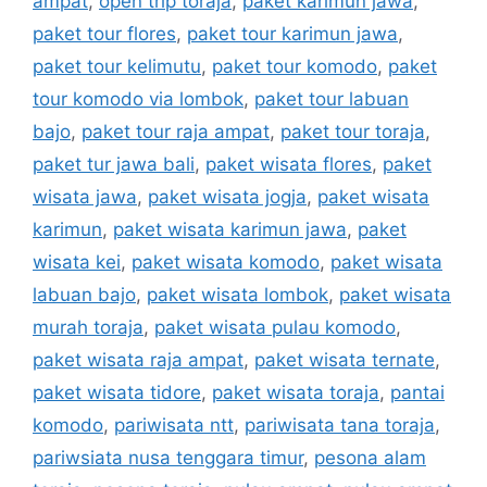
ampat
,
open trip toraja
,
paket karimun jawa
,
paket tour flores
,
paket tour karimun jawa
,
paket tour kelimutu
,
paket tour komodo
,
paket
tour komodo via lombok
,
paket tour labuan
bajo
,
paket tour raja ampat
,
paket tour toraja
,
paket tur jawa bali
,
paket wisata flores
,
paket
wisata jawa
,
paket wisata jogja
,
paket wisata
karimun
,
paket wisata karimun jawa
,
paket
wisata kei
,
paket wisata komodo
,
paket wisata
labuan bajo
,
paket wisata lombok
,
paket wisata
murah toraja
,
paket wisata pulau komodo
,
paket wisata raja ampat
,
paket wisata ternate
,
paket wisata tidore
,
paket wisata toraja
,
pantai
komodo
,
pariwisata ntt
,
pariwisata tana toraja
,
pariwsiata nusa tenggara timur
,
pesona alam