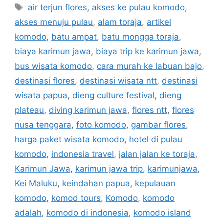
air terjun flores
,
akses ke pulau komodo
,
akses menuju pulau
,
alam toraja
,
artikel
komodo
,
batu ampat
,
batu mongga toraja
,
biaya karimun jawa
,
biaya trip ke karimun jawa
,
bus wisata komodo
,
cara murah ke labuan bajo
,
destinasi flores
,
destinasi wisata ntt
,
destinasi
wisata papua
,
dieng culture festival
,
dieng
plateau
,
diving karimun jawa
,
flores ntt
,
flores
nusa tenggara
,
foto komodo
,
gambar flores
,
harga paket wisata komodo
,
hotel di pulau
komodo
,
indonesia travel
,
jalan jalan ke toraja
,
Karimun Jawa
,
karimun jawa trip
,
karimunjawa
,
Kei Maluku
,
keindahan papua
,
kepulauan
komodo
,
komod tours
,
Komodo
,
komodo
adalah
,
komodo di indonesia
,
komodo island