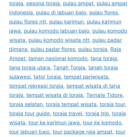
toraja
,
pesona toraja
,
pulau ampat
,
pulau ampat
indonesia
,
pulau di labuan bajo
,
pulau flores
,
pulau flores ntt
,
pulau karimun
,
pulau karimun
jawa
,
pulau komodo labuan bajo
,
pulau komodo
wisata
,
pulau komodo wisata ntt
,
pulau padar
dimana
,
pulau padar flores
,
pulau toraja
,
Raja
Ampat
,
taman nasional komodo
,
tana toraja
,
tana toraja utara
,
Tanah Toraja
,
tanah toraja
sulawesi
,
tator toraja
,
tempat pariwisata
,
tempat rekreasi toraja
,
tempat wisata di tana
toraja
,
tempat wisata di toraja
,
Ternate Tidore
,
toraja selatan
,
toraja tempat wisata
,
toraja tour
,
toraja tour guide
,
toraja travel
,
toraja trip
,
toraja
wisata
,
tour ke karimun jawa
,
tour ke komodo
,
tour labuan bajo
,
tour package raja ampat
,
tour