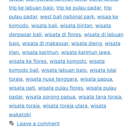
trip ke labuan bajo
,
trip ke pulau padar
,
trip
pulau padar
,
west bali national park
,
wisaa ke
komodo
,
wisata bali
,
wisata bintan
,
wisata
denpasar bali
,
wisata di flores
,
wisata di labuan
bajo
,
wisata di makassar
,
wisata dieng
,
wisata
irian
,
wisata karimun
,
wisata karimun jawa
,
wisata ke flores
,
wisata komodo
,
wisata
komodo bali
,
wisata labuan bajo
,
wisata lolai
toraja
,
wisata nusa tenggara
,
wisata papua
,
wisata pati
,
wisata pulau flores
,
wisata pulau
padar
,
wisata sorong papua
,
wisata tana toraja
,
wisata toraja
,
wisata toraja utara
,
wisata
wakatobi
Leave a comment