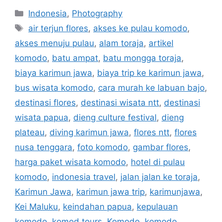
Indonesia
,
Photography
air terjun flores
,
akses ke pulau komodo
,
akses menuju pulau
,
alam toraja
,
artikel
komodo
,
batu ampat
,
batu mongga toraja
,
biaya karimun jawa
,
biaya trip ke karimun jawa
,
bus wisata komodo
,
cara murah ke labuan bajo
,
destinasi flores
,
destinasi wisata ntt
,
destinasi
wisata papua
,
dieng culture festival
,
dieng
plateau
,
diving karimun jawa
,
flores ntt
,
flores
nusa tenggara
,
foto komodo
,
gambar flores
,
harga paket wisata komodo
,
hotel di pulau
komodo
,
indonesia travel
,
jalan jalan ke toraja
,
Karimun Jawa
,
karimun jawa trip
,
karimunjawa
,
Kei Maluku
,
keindahan papua
,
kepulauan
komodo
,
komod tours
,
Komodo
,
komodo