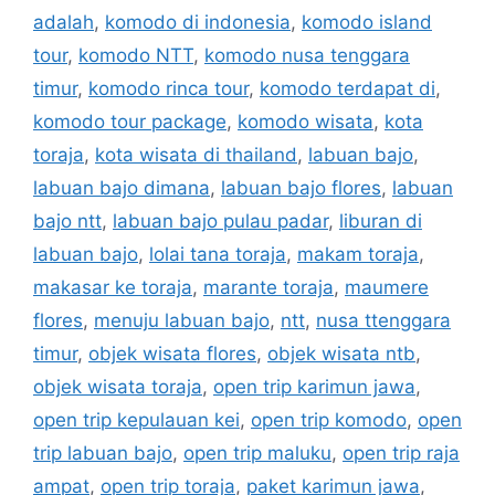
adalah
,
komodo di indonesia
,
komodo island
tour
,
komodo NTT
,
komodo nusa tenggara
timur
,
komodo rinca tour
,
komodo terdapat di
,
komodo tour package
,
komodo wisata
,
kota
toraja
,
kota wisata di thailand
,
labuan bajo
,
labuan bajo dimana
,
labuan bajo flores
,
labuan
bajo ntt
,
labuan bajo pulau padar
,
liburan di
labuan bajo
,
lolai tana toraja
,
makam toraja
,
makasar ke toraja
,
marante toraja
,
maumere
flores
,
menuju labuan bajo
,
ntt
,
nusa ttenggara
timur
,
objek wisata flores
,
objek wisata ntb
,
objek wisata toraja
,
open trip karimun jawa
,
open trip kepulauan kei
,
open trip komodo
,
open
trip labuan bajo
,
open trip maluku
,
open trip raja
ampat
,
open trip toraja
,
paket karimun jawa
,