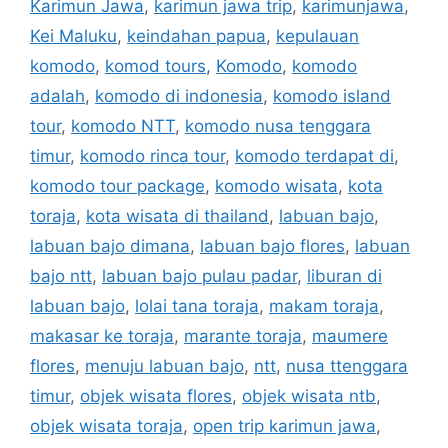
Karimun Jawa
,
karimun jawa trip
,
karimunjawa
,
Kei Maluku
,
keindahan papua
,
kepulauan
komodo
,
komod tours
,
Komodo
,
komodo
adalah
,
komodo di indonesia
,
komodo island
tour
,
komodo NTT
,
komodo nusa tenggara
timur
,
komodo rinca tour
,
komodo terdapat di
,
komodo tour package
,
komodo wisata
,
kota
toraja
,
kota wisata di thailand
,
labuan bajo
,
labuan bajo dimana
,
labuan bajo flores
,
labuan
bajo ntt
,
labuan bajo pulau padar
,
liburan di
labuan bajo
,
lolai tana toraja
,
makam toraja
,
makasar ke toraja
,
marante toraja
,
maumere
flores
,
menuju labuan bajo
,
ntt
,
nusa ttenggara
timur
,
objek wisata flores
,
objek wisata ntb
,
objek wisata toraja
,
open trip karimun jawa
,