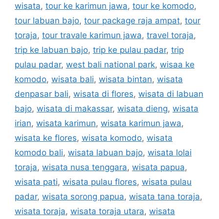
wisata
,
tour ke karimun jawa
,
tour ke komodo
,
tour labuan bajo
,
tour package raja ampat
,
tour
toraja
,
tour travale karimun jawa
,
travel toraja
,
trip ke labuan bajo
,
trip ke pulau padar
,
trip
pulau padar
,
west bali national park
,
wisaa ke
komodo
,
wisata bali
,
wisata bintan
,
wisata
denpasar bali
,
wisata di flores
,
wisata di labuan
bajo
,
wisata di makassar
,
wisata dieng
,
wisata
irian
,
wisata karimun
,
wisata karimun jawa
,
wisata ke flores
,
wisata komodo
,
wisata
komodo bali
,
wisata labuan bajo
,
wisata lolai
toraja
,
wisata nusa tenggara
,
wisata papua
,
wisata pati
,
wisata pulau flores
,
wisata pulau
padar
,
wisata sorong papua
,
wisata tana toraja
,
wisata toraja
,
wisata toraja utara
,
wisata