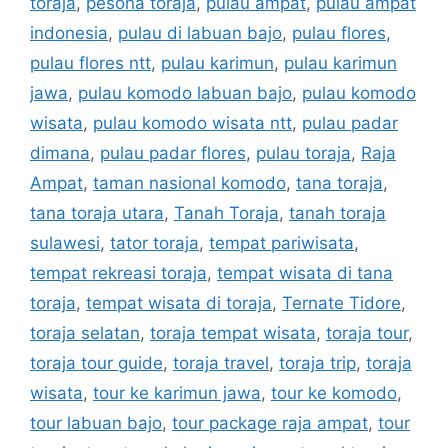
toraja
,
pesona toraja
,
pulau ampat
,
pulau ampat
indonesia
,
pulau di labuan bajo
,
pulau flores
,
pulau flores ntt
,
pulau karimun
,
pulau karimun
jawa
,
pulau komodo labuan bajo
,
pulau komodo
wisata
,
pulau komodo wisata ntt
,
pulau padar
dimana
,
pulau padar flores
,
pulau toraja
,
Raja
Ampat
,
taman nasional komodo
,
tana toraja
,
tana toraja utara
,
Tanah Toraja
,
tanah toraja
sulawesi
,
tator toraja
,
tempat pariwisata
,
tempat rekreasi toraja
,
tempat wisata di tana
toraja
,
tempat wisata di toraja
,
Ternate Tidore
,
toraja selatan
,
toraja tempat wisata
,
toraja tour
,
toraja tour guide
,
toraja travel
,
toraja trip
,
toraja
wisata
,
tour ke karimun jawa
,
tour ke komodo
,
tour labuan bajo
,
tour package raja ampat
,
tour