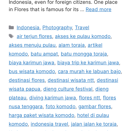
Indonesia, even for foreign citizens. One place
in Flores that is famous for its …
Read more
Indonesia
,
Photography
,
Travel
air terjun flores
,
akses ke pulau komodo
,
akses menuju pulau
,
alam toraja
,
artikel
komodo
,
batu ampat
,
batu mongga toraja
,
biaya karimun jawa
,
biaya trip ke karimun jawa
,
bus wisata komodo
,
cara murah ke labuan bajo
,
destinasi flores
,
destinasi wisata ntt
,
destinasi
wisata papua
,
dieng culture festival
,
dieng
plateau
,
diving karimun jawa
,
flores ntt
,
flores
nusa tenggara
,
foto komodo
,
gambar flores
,
harga paket wisata komodo
,
hotel di pulau
komodo
,
indonesia travel
,
jalan jalan ke toraja
,