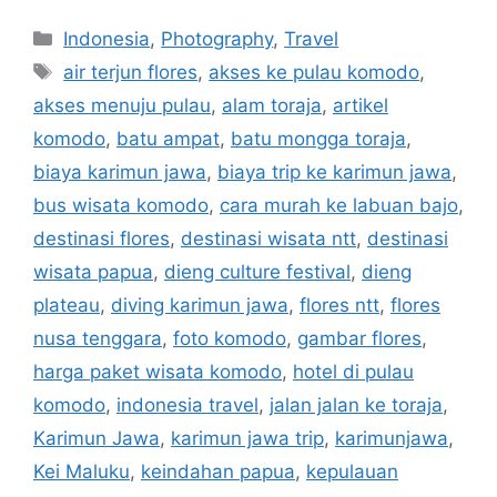
Indonesia
,
Photography
,
Travel
air terjun flores
,
akses ke pulau komodo
,
akses menuju pulau
,
alam toraja
,
artikel
komodo
,
batu ampat
,
batu mongga toraja
,
biaya karimun jawa
,
biaya trip ke karimun jawa
,
bus wisata komodo
,
cara murah ke labuan bajo
,
destinasi flores
,
destinasi wisata ntt
,
destinasi
wisata papua
,
dieng culture festival
,
dieng
plateau
,
diving karimun jawa
,
flores ntt
,
flores
nusa tenggara
,
foto komodo
,
gambar flores
,
harga paket wisata komodo
,
hotel di pulau
komodo
,
indonesia travel
,
jalan jalan ke toraja
,
Karimun Jawa
,
karimun jawa trip
,
karimunjawa
,
Kei Maluku
,
keindahan papua
,
kepulauan