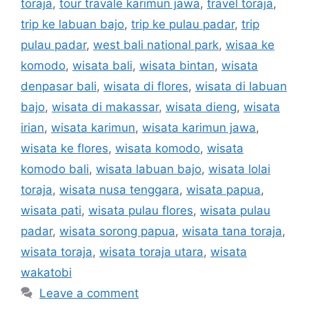
toraja
,
tour travale karimun jawa
,
travel toraja
,
trip ke labuan bajo
,
trip ke pulau padar
,
trip
pulau padar
,
west bali national park
,
wisaa ke
komodo
,
wisata bali
,
wisata bintan
,
wisata
denpasar bali
,
wisata di flores
,
wisata di labuan
bajo
,
wisata di makassar
,
wisata dieng
,
wisata
irian
,
wisata karimun
,
wisata karimun jawa
,
wisata ke flores
,
wisata komodo
,
wisata
komodo bali
,
wisata labuan bajo
,
wisata lolai
toraja
,
wisata nusa tenggara
,
wisata papua
,
wisata pati
,
wisata pulau flores
,
wisata pulau
padar
,
wisata sorong papua
,
wisata tana toraja
,
wisata toraja
,
wisata toraja utara
,
wisata
wakatobi
Leave a comment