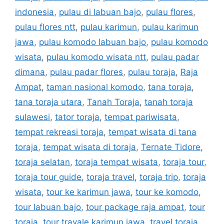
indonesia
,
pulau di labuan bajo
,
pulau flores
,
pulau flores ntt
,
pulau karimun
,
pulau karimun
jawa
,
pulau komodo labuan bajo
,
pulau komodo
wisata
,
pulau komodo wisata ntt
,
pulau padar
dimana
,
pulau padar flores
,
pulau toraja
,
Raja
Ampat
,
taman nasional komodo
,
tana toraja
,
tana toraja utara
,
Tanah Toraja
,
tanah toraja
sulawesi
,
tator toraja
,
tempat pariwisata
,
tempat rekreasi toraja
,
tempat wisata di tana
toraja
,
tempat wisata di toraja
,
Ternate Tidore
,
toraja selatan
,
toraja tempat wisata
,
toraja tour
,
toraja tour guide
,
toraja travel
,
toraja trip
,
toraja
wisata
,
tour ke karimun jawa
,
tour ke komodo
,
tour labuan bajo
,
tour package raja ampat
,
tour
toraja
,
tour travale karimun jawa
,
travel toraja
,