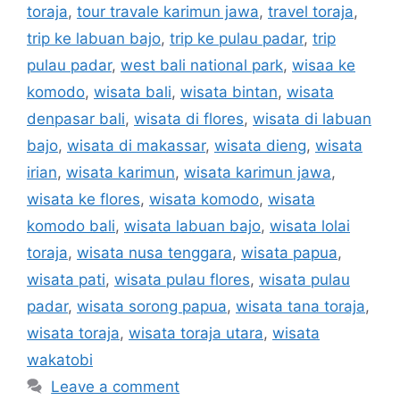
toraja
,
tour travale karimun jawa
,
travel toraja
,
trip ke labuan bajo
,
trip ke pulau padar
,
trip
pulau padar
,
west bali national park
,
wisaa ke
komodo
,
wisata bali
,
wisata bintan
,
wisata
denpasar bali
,
wisata di flores
,
wisata di labuan
bajo
,
wisata di makassar
,
wisata dieng
,
wisata
irian
,
wisata karimun
,
wisata karimun jawa
,
wisata ke flores
,
wisata komodo
,
wisata
komodo bali
,
wisata labuan bajo
,
wisata lolai
toraja
,
wisata nusa tenggara
,
wisata papua
,
wisata pati
,
wisata pulau flores
,
wisata pulau
padar
,
wisata sorong papua
,
wisata tana toraja
,
wisata toraja
,
wisata toraja utara
,
wisata
wakatobi
Leave a comment