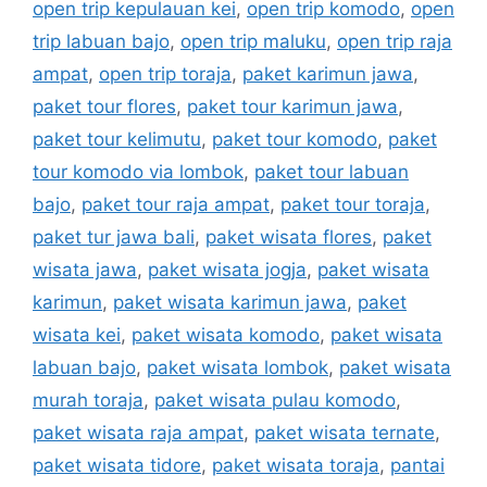
open trip kepulauan kei
,
open trip komodo
,
open
trip labuan bajo
,
open trip maluku
,
open trip raja
ampat
,
open trip toraja
,
paket karimun jawa
,
paket tour flores
,
paket tour karimun jawa
,
paket tour kelimutu
,
paket tour komodo
,
paket
tour komodo via lombok
,
paket tour labuan
bajo
,
paket tour raja ampat
,
paket tour toraja
,
paket tur jawa bali
,
paket wisata flores
,
paket
wisata jawa
,
paket wisata jogja
,
paket wisata
karimun
,
paket wisata karimun jawa
,
paket
wisata kei
,
paket wisata komodo
,
paket wisata
labuan bajo
,
paket wisata lombok
,
paket wisata
murah toraja
,
paket wisata pulau komodo
,
paket wisata raja ampat
,
paket wisata ternate
,
paket wisata tidore
,
paket wisata toraja
,
pantai