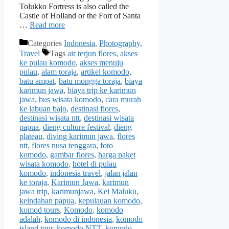
Tolukko Fortress is also called the
Castle of Holland or the Fort of Santa
…
Read more
Categories
Indonesia
,
Photography
,
Travel
Tags
air terjun flores
,
akses
ke pulau komodo
,
akses menuju
pulau
,
alam toraja
,
artikel komodo
,
batu ampat
,
batu mongga toraja
,
biaya
karimun jawa
,
biaya trip ke karimun
jawa
,
bus wisata komodo
,
cara murah
ke labuan bajo
,
destinasi flores
,
destinasi wisata ntt
,
destinasi wisata
papua
,
dieng culture festival
,
dieng
plateau
,
diving karimun jawa
,
flores
ntt
,
flores nusa tenggara
,
foto
komodo
,
gambar flores
,
harga paket
wisata komodo
,
hotel di pulau
komodo
,
indonesia travel
,
jalan jalan
ke toraja
,
Karimun Jawa
,
karimun
jawa trip
,
karimunjawa
,
Kei Maluku
,
keindahan papua
,
kepulauan komodo
,
komod tours
,
Komodo
,
komodo
adalah
,
komodo di indonesia
,
komodo
island tour
,
komodo NTT
,
komodo