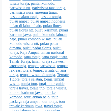
wisata toraja
,
pantai komodo
,
pariwisata ntt
,
pariwisata tana toraja
,
pariwsiata nusa tenggara timur
,
pesona alam toraja
,
pesona toraja
,
pulau ampat
,
pulau ampat indonesia
,
pulau di labuan bajo
,
pulau flores
,
pulau flores ntt
,
pulau karimun
,
pulau
karimun jawa
,
pulau komodo labuan
bajo
,
pulau komodo wisata
,
pulau
komodo wisata ntt
,
pulau padar
dimana
,
pulau padar flores
,
pulau
toraja
,
Raja Ampat
,
taman nasional
komodo
,
tana toraja
,
tana toraja utara
,
Tanah Toraja
,
tanah toraja sulawesi
,
tator toraja
,
tempat pariwisata
,
tempat
rekreasi toraja
,
tempat wisata di tana
toraja
,
tempat wisata di toraja
,
Ternate
Tidore
,
toraja selatan
,
toraja tempat
wisata
,
toraja tour
,
toraja tour guide
,
toraja travel
,
toraja trip
,
toraja wisata
,
tour ke karimun jawa
,
tour ke
komodo
,
tour labuan bajo
,
tour
package raja ampat
,
tour toraja
,
tour
travale karimun jawa
,
travel toraja
,
trip ke labuan bajo
,
trip ke pulau