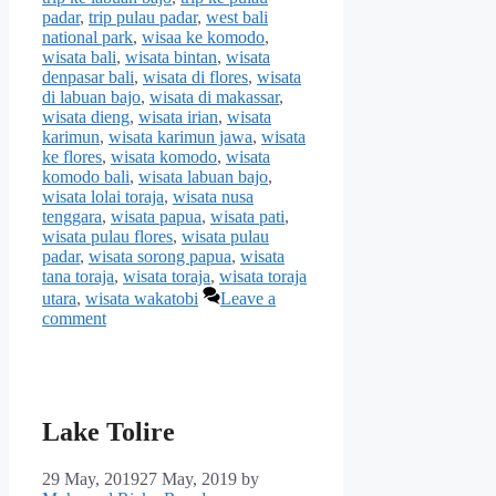
padar
,
trip pulau padar
,
west bali
national park
,
wisaa ke komodo
,
wisata bali
,
wisata bintan
,
wisata
denpasar bali
,
wisata di flores
,
wisata
di labuan bajo
,
wisata di makassar
,
wisata dieng
,
wisata irian
,
wisata
karimun
,
wisata karimun jawa
,
wisata
ke flores
,
wisata komodo
,
wisata
komodo bali
,
wisata labuan bajo
,
wisata lolai toraja
,
wisata nusa
tenggara
,
wisata papua
,
wisata pati
,
wisata pulau flores
,
wisata pulau
padar
,
wisata sorong papua
,
wisata
tana toraja
,
wisata toraja
,
wisata toraja
utara
,
wisata wakatobi
Leave a
comment
Lake Tolire
29 May, 2019
27 May, 2019
by