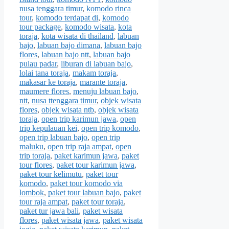
nusa tenggara timur
,
komodo rinca
tour
,
komodo terdapat di
,
komodo
tour package
,
komodo wisata
,
kota
toraja
,
kota wisata di thailand
,
labuan
bajo
,
labuan bajo dimana
,
labuan bajo
flores
,
labuan bajo ntt
,
labuan bajo
pulau padar
,
liburan di labuan bajo
,
lolai tana toraja
,
makam toraja
,
makasar ke toraja
,
marante toraja
,
maumere flores
,
menuju labuan bajo
,
ntt
,
nusa ttenggara timur
,
objek wisata
flores
,
objek wisata ntb
,
objek wisata
toraja
,
open trip karimun jawa
,
open
trip kepulauan kei
,
open trip komodo
,
open trip labuan bajo
,
open trip
maluku
,
open trip raja ampat
,
open
trip toraja
,
paket karimun jawa
,
paket
tour flores
,
paket tour karimun jawa
,
paket tour kelimutu
,
paket tour
komodo
,
paket tour komodo via
lombok
,
paket tour labuan bajo
,
paket
tour raja ampat
,
paket tour toraja
,
paket tur jawa bali
,
paket wisata
flores
,
paket wisata jawa
,
paket wisata