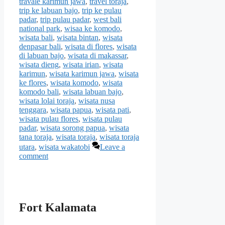
travale karimun jawa
,
travel toraja
,
trip ke labuan bajo
,
trip ke pulau
padar
,
trip pulau padar
,
west bali
national park
,
wisaa ke komodo
,
wisata bali
,
wisata bintan
,
wisata
denpasar bali
,
wisata di flores
,
wisata
di labuan bajo
,
wisata di makassar
,
wisata dieng
,
wisata irian
,
wisata
karimun
,
wisata karimun jawa
,
wisata
ke flores
,
wisata komodo
,
wisata
komodo bali
,
wisata labuan bajo
,
wisata lolai toraja
,
wisata nusa
tenggara
,
wisata papua
,
wisata pati
,
wisata pulau flores
,
wisata pulau
padar
,
wisata sorong papua
,
wisata
tana toraja
,
wisata toraja
,
wisata toraja
utara
,
wisata wakatobi
Leave a
comment
Fort Kalamata