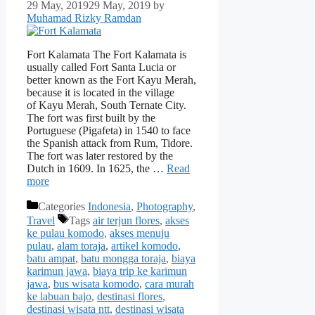
29 May, 2019
29 May, 2019
by
Muhamad Rizky Ramdan
Fort Kalamata The Fort Kalamata is
usually called Fort Santa Lucia or
better known as the Fort Kayu Merah,
because it is located in the village
of Kayu Merah, South Ternate City.
The fort was first built by the
Portuguese (Pigafeta) in 1540 to face
the Spanish attack from Rum, Tidore.
The fort was later restored by the
Dutch in 1609. In 1625, the …
Read
more
Categories
Indonesia
,
Photography
,
Travel
Tags
air terjun flores
,
akses
ke pulau komodo
,
akses menuju
pulau
,
alam toraja
,
artikel komodo
,
batu ampat
,
batu mongga toraja
,
biaya
karimun jawa
,
biaya trip ke karimun
jawa
,
bus wisata komodo
,
cara murah
ke labuan bajo
,
destinasi flores
,
destinasi wisata ntt
,
destinasi wisata