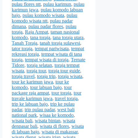
pulau flores ntt
,
pulau karimun
,
pulau
karimun jawa
,
pulau komodo labuan
bajo
,
pulau komodo wisata
,
pulau
komodo wisata ntt
,
pulau padar
dimana
,
pulau padar flores
,
pulau
toraja
,
Raja Ampat
,
taman nasional
komodo
,
tana toraja
,
tana toraja utara
,
Tanah Toraja
,
tanah toraja sulawesi
,
tator toraja
,
tempat pariwisata
,
tempat
rekreasi toraja
,
tempat wisata di tana
toraja
,
tempat wisata di toraja
,
Ternate
Tidore
,
toraja selatan
,
toraja tempat
wisata
,
toraja tour
,
toraja tour guide
,
toraja travel
,
toraja trip
,
toraja wisata
,
tour ke karimun jawa
,
tour ke
komodo
,
tour labuan bajo
,
tour
package raja ampat
,
tour toraja
,
tour
travale karimun jawa
,
travel toraja
,
trip ke labuan bajo
,
trip ke pulau
padar
,
trip pulau padar
,
west bali
national park
,
wisaa ke komodo
,
wisata bali
,
wisata bintan
,
wisata
denpasar bali
,
wisata di flores
,
wisata
di labuan bajo
,
wisata di makassar
,
wisata dieng
,
wisata irian
,
wisata