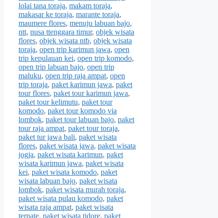
lolai tana toraja
,
makam toraja
,
makasar ke toraja
,
marante toraja
,
maumere flores
,
menuju labuan bajo
,
ntt
,
nusa ttenggara timur
,
objek wisata
flores
,
objek wisata ntb
,
objek wisata
toraja
,
open trip karimun jawa
,
open
trip kepulauan kei
,
open trip komodo
,
open trip labuan bajo
,
open trip
maluku
,
open trip raja ampat
,
open
trip toraja
,
paket karimun jawa
,
paket
tour flores
,
paket tour karimun jawa
,
paket tour kelimutu
,
paket tour
komodo
,
paket tour komodo via
lombok
,
paket tour labuan bajo
,
paket
tour raja ampat
,
paket tour toraja
,
paket tur jawa bali
,
paket wisata
flores
,
paket wisata jawa
,
paket wisata
jogja
,
paket wisata karimun
,
paket
wisata karimun jawa
,
paket wisata
kei
,
paket wisata komodo
,
paket
wisata labuan bajo
,
paket wisata
lombok
,
paket wisata murah toraja
,
paket wisata pulau komodo
,
paket
wisata raja ampat
,
paket wisata
ternate
,
paket wisata tidore
,
paket