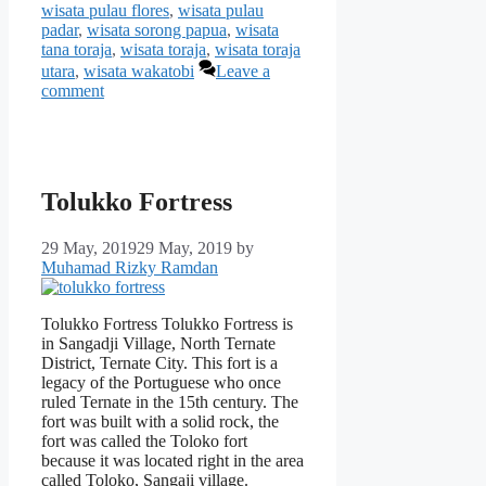
wisata pulau flores
,
wisata pulau
padar
,
wisata sorong papua
,
wisata
tana toraja
,
wisata toraja
,
wisata toraja
utara
,
wisata wakatobi
Leave a
comment
Tolukko Fortress
29 May, 2019
29 May, 2019
by
Muhamad Rizky Ramdan
Tolukko Fortress Tolukko Fortress is
in Sangadji Village, North Ternate
District, Ternate City. This fort is a
legacy of the Portuguese who once
ruled Ternate in the 15th century. The
fort was built with a solid rock, the
fort was called the Toloko fort
because it was located right in the area
called Toloko, Sangaji village.