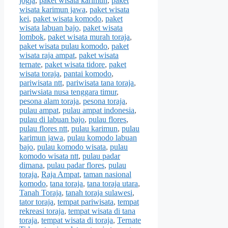
jogja
,
paket wisata karimun
,
paket
wisata karimun jawa
,
paket wisata
kei
,
paket wisata komodo
,
paket
wisata labuan bajo
,
paket wisata
lombok
,
paket wisata murah toraja
,
paket wisata pulau komodo
,
paket
wisata raja ampat
,
paket wisata
ternate
,
paket wisata tidore
,
paket
wisata toraja
,
pantai komodo
,
pariwisata ntt
,
pariwisata tana toraja
,
pariwsiata nusa tenggara timur
,
pesona alam toraja
,
pesona toraja
,
pulau ampat
,
pulau ampat indonesia
,
pulau di labuan bajo
,
pulau flores
,
pulau flores ntt
,
pulau karimun
,
pulau
karimun jawa
,
pulau komodo labuan
bajo
,
pulau komodo wisata
,
pulau
komodo wisata ntt
,
pulau padar
dimana
,
pulau padar flores
,
pulau
toraja
,
Raja Ampat
,
taman nasional
komodo
,
tana toraja
,
tana toraja utara
,
Tanah Toraja
,
tanah toraja sulawesi
,
tator toraja
,
tempat pariwisata
,
tempat
rekreasi toraja
,
tempat wisata di tana
toraja
,
tempat wisata di toraja
,
Ternate