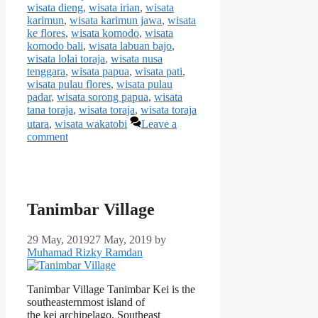
wisata dieng
,
wisata irian
,
wisata
karimun
,
wisata karimun jawa
,
wisata
ke flores
,
wisata komodo
,
wisata
komodo bali
,
wisata labuan bajo
,
wisata lolai toraja
,
wisata nusa
tenggara
,
wisata papua
,
wisata pati
,
wisata pulau flores
,
wisata pulau
padar
,
wisata sorong papua
,
wisata
tana toraja
,
wisata toraja
,
wisata toraja
utara
,
wisata wakatobi
Leave a
comment
Tanimbar Village
29 May, 2019
27 May, 2019
by
Muhamad Rizky Ramdan
Tanimbar Village Tanimbar Kei is the
southeasternmost island of
the kei archipelago, Southeast