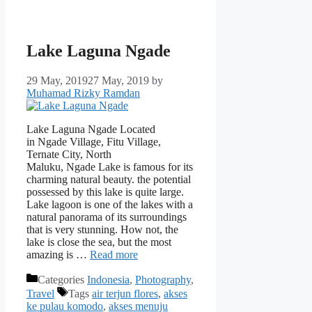
Lake Laguna Ngade
29 May, 2019
27 May, 2019
by
Muhamad Rizky Ramdan
Lake Laguna Ngade Located
in Ngade Village, Fitu Village,
Ternate City, North
Maluku, Ngade Lake is famous for its
charming natural beauty. the potential
possessed by this lake is quite large.
Lake lagoon is one of the lakes with a
natural panorama of its surroundings
that is very stunning. How not, the
lake is close the sea, but the most
amazing is …
Read more
Categories
Indonesia
,
Photography
,
Travel
Tags
air terjun flores
,
akses
ke pulau komodo
,
akses menuju