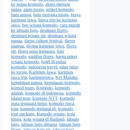
ke pulau komodo
,
akses menuju
pulau
,
alam toraja
,
artikel komodo
,
batu ampat
,
batu mongga toraja
,
biaya
karimun jawa
,
biaya trip ke karimun
jawa
,
bus wisata komodo
,
cara murah
ke labuan bajo
,
destinasi flores
,
destinasi wisata ntt
,
destinasi wisata
papua
,
dieng culture festival
,
dieng
plateau
,
diving karimun jawa
,
flores
ntt
,
flores nusa tenggara
,
foto
komodo
,
gambar flores
,
harga paket
wisata komodo
,
hotel di pulau
komodo
,
indonesia travel
,
jalan jalan
ke toraja
,
Karimun Jawa
,
karimun
jawa trip
,
karimunjawa
,
Kei Maluku
,
keindahan papua
,
kepulauan komodo
,
komod tours
,
Komodo
,
komodo
adalah
,
komodo di indonesia
,
komodo
island tour
,
komodo NTT
,
komodo
nusa tenggara timur
,
komodo rinca
tour
,
komodo terdapat di
,
komodo
tour package
,
komodo wisata
,
kota
toraja
,
kota wisata di thailand
,
labuan
bajo
,
labuan bajo dimana
,
labuan bajo
flores
,
labuan bajo ntt
,
labuan bajo