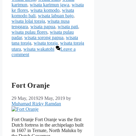
karimun
,
wisata karimun jawa
,
wisata
ke flores
,
wisata komodo
,
wisata
komodo bali
,
wisata labuan bajo
,
wisata lolai toraja
,
wisata nusa
tenggara
,
wisata papua
,
wisata pati
,
wisata pulau flores
,
wisata pulau
padar
,
wisata sorong papua
,
wisata
tana toraja
,
wisata toraja
,
wisata toraja
utara
,
wisata wakatobi
Leave a
comment
Fort Oranje
29 May, 2019
29 May, 2019
by
Muhamad Rizky Ramdan
Fort Oranje Fort Oranje was the first
Dutch fortress in the archipelago built
in 1607 in Ternate, North Maluku by
the Dutch Governor