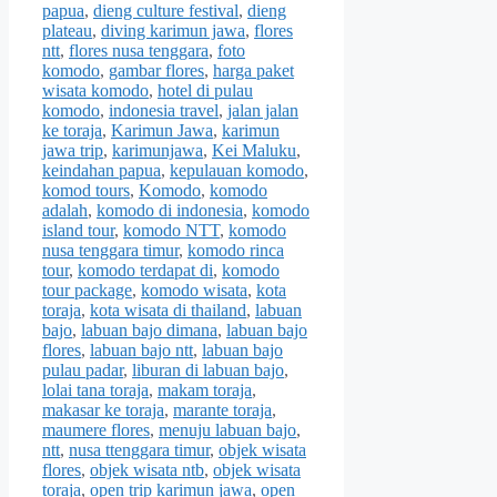
papua
,
dieng culture festival
,
dieng
plateau
,
diving karimun jawa
,
flores
ntt
,
flores nusa tenggara
,
foto
komodo
,
gambar flores
,
harga paket
wisata komodo
,
hotel di pulau
komodo
,
indonesia travel
,
jalan jalan
ke toraja
,
Karimun Jawa
,
karimun
jawa trip
,
karimunjawa
,
Kei Maluku
,
keindahan papua
,
kepulauan komodo
,
komod tours
,
Komodo
,
komodo
adalah
,
komodo di indonesia
,
komodo
island tour
,
komodo NTT
,
komodo
nusa tenggara timur
,
komodo rinca
tour
,
komodo terdapat di
,
komodo
tour package
,
komodo wisata
,
kota
toraja
,
kota wisata di thailand
,
labuan
bajo
,
labuan bajo dimana
,
labuan bajo
flores
,
labuan bajo ntt
,
labuan bajo
pulau padar
,
liburan di labuan bajo
,
lolai tana toraja
,
makam toraja
,
makasar ke toraja
,
marante toraja
,
maumere flores
,
menuju labuan bajo
,
ntt
,
nusa ttenggara timur
,
objek wisata
flores
,
objek wisata ntb
,
objek wisata
toraja
,
open trip karimun jawa
,
open