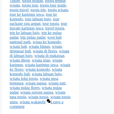
Tidore
,
toraja selatan
,
toraja tempat
wisata
,
toraja tour
,
toraja tour guide
,
toraja travel
,
toraja trip
,
toraja wisata
,
tour ke karimun jawa
,
tour ke
komodo
,
tour labuan bajo
,
tour
package raja ampat
,
tour toraja
,
tour
travale karimun jawa
,
travel toraja
,
trip ke labuan bajo
,
trip ke pulau
padar
,
trip pulau padar
,
west bali
national park
,
wisaa ke komodo
,
wisata bali
,
wisata bintan
,
wisata
denpasar bali
,
wisata di flores
,
wisata
di labuan bajo
,
wisata di makassar
,
wisata dieng
,
wisata irian
,
wisata
karimun
,
wisata karimun jawa
,
wisata
ke flores
,
wisata komodo
,
wisata
komodo bali
,
wisata labuan bajo
,
wisata lolai toraja
,
wisata nusa
tenggara
,
wisata papua
,
wisata pati
,
wisata pulau flores
,
wisata pulau
padar
,
wisata sorong papua
,
wisata
tana toraja
,
wisata toraja
,
wisata toraja
utara
,
wisata wakatobi
Leave a
comment