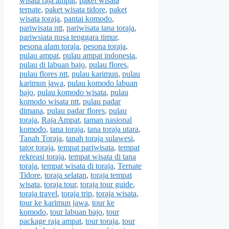
wisata raja ampat
,
paket wisata
ternate
,
paket wisata tidore
,
paket
wisata toraja
,
pantai komodo
,
pariwisata ntt
,
pariwisata tana toraja
,
pariwsiata nusa tenggara timur
,
pesona alam toraja
,
pesona toraja
,
pulau ampat
,
pulau ampat indonesia
,
pulau di labuan bajo
,
pulau flores
,
pulau flores ntt
,
pulau karimun
,
pulau
karimun jawa
,
pulau komodo labuan
bajo
,
pulau komodo wisata
,
pulau
komodo wisata ntt
,
pulau padar
dimana
,
pulau padar flores
,
pulau
toraja
,
Raja Ampat
,
taman nasional
komodo
,
tana toraja
,
tana toraja utara
,
Tanah Toraja
,
tanah toraja sulawesi
,
tator toraja
,
tempat pariwisata
,
tempat
rekreasi toraja
,
tempat wisata di tana
toraja
,
tempat wisata di toraja
,
Ternate
Tidore
,
toraja selatan
,
toraja tempat
wisata
,
toraja tour
,
toraja tour guide
,
toraja travel
,
toraja trip
,
toraja wisata
,
tour ke karimun jawa
,
tour ke
komodo
,
tour labuan bajo
,
tour
package raja ampat
,
tour toraja
,
tour