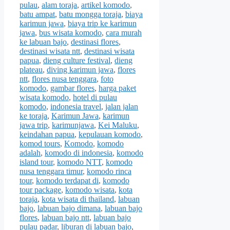
pulau
,
alam toraja
,
artikel komodo
,
batu ampat
,
batu mongga toraja
,
biaya
karimun jawa
,
biaya trip ke karimun
jawa
,
bus wisata komodo
,
cara murah
ke labuan bajo
,
destinasi flores
,
destinasi wisata ntt
,
destinasi wisata
papua
,
dieng culture festival
,
dieng
plateau
,
diving karimun jawa
,
flores
ntt
,
flores nusa tenggara
,
foto
komodo
,
gambar flores
,
harga paket
wisata komodo
,
hotel di pulau
komodo
,
indonesia travel
,
jalan jalan
ke toraja
,
Karimun Jawa
,
karimun
jawa trip
,
karimunjawa
,
Kei Maluku
,
keindahan papua
,
kepulauan komodo
,
komod tours
,
Komodo
,
komodo
adalah
,
komodo di indonesia
,
komodo
island tour
,
komodo NTT
,
komodo
nusa tenggara timur
,
komodo rinca
tour
,
komodo terdapat di
,
komodo
tour package
,
komodo wisata
,
kota
toraja
,
kota wisata di thailand
,
labuan
bajo
,
labuan bajo dimana
,
labuan bajo
flores
,
labuan bajo ntt
,
labuan bajo
pulau padar
,
liburan di labuan bajo
,