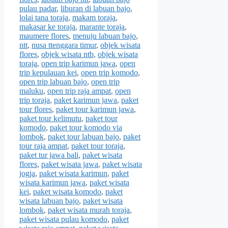
pulau padar
,
liburan di labuan bajo
,
lolai tana toraja
,
makam toraja
,
makasar ke toraja
,
marante toraja
,
maumere flores
,
menuju labuan bajo
,
ntt
,
nusa ttenggara timur
,
objek wisata
flores
,
objek wisata ntb
,
objek wisata
toraja
,
open trip karimun jawa
,
open
trip kepulauan kei
,
open trip komodo
,
open trip labuan bajo
,
open trip
maluku
,
open trip raja ampat
,
open
trip toraja
,
paket karimun jawa
,
paket
tour flores
,
paket tour karimun jawa
,
paket tour kelimutu
,
paket tour
komodo
,
paket tour komodo via
lombok
,
paket tour labuan bajo
,
paket
tour raja ampat
,
paket tour toraja
,
paket tur jawa bali
,
paket wisata
flores
,
paket wisata jawa
,
paket wisata
jogja
,
paket wisata karimun
,
paket
wisata karimun jawa
,
paket wisata
kei
,
paket wisata komodo
,
paket
wisata labuan bajo
,
paket wisata
lombok
,
paket wisata murah toraja
,
paket wisata pulau komodo
,
paket