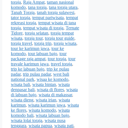
toraja
,
Raja Ampat
,
taman nasional
komodo
,
tana toraja
,
tana toraja utara
,
Tanah Toraja
,
tanah toraja sulawesi
,
tator toraja
,
tempat pariwisata
,
tempat
rekreasi toraja
,
tempat wisata di tana
toraja
,
tempat wisata di toraja
,
Ternate
Tidore
,
toraja selatan
,
toraja tempat
wisata
,
toraja tour
,
toraja tour guide
,
toraja travel
,
toraja trip
,
toraja wisata
,
tour ke karimun jawa
,
tour ke
komodo
,
tour labuan bajo
,
tour
package raja ampat
,
tour toraja
,
tour
travale karimun jawa
,
travel toraja
,
trip ke labuan bajo
,
trip ke pulau
padar
,
trip pulau padar
,
west bali
national park
,
wisaa ke komodo
,
wisata bali
,
wisata bintan
,
wisata
denpasar bali
,
wisata di flores
,
wisata
di labuan bajo
,
wisata di makassar
,
wisata dieng
,
wisata irian
,
wisata
karimun
,
wisata karimun jawa
,
wisata
ke flores
,
wisata komodo
,
wisata
komodo bali
,
wisata labuan bajo
,
wisata lolai toraja
,
wisata nusa
tenggara
,
wisata papua
,
wisata pati
,