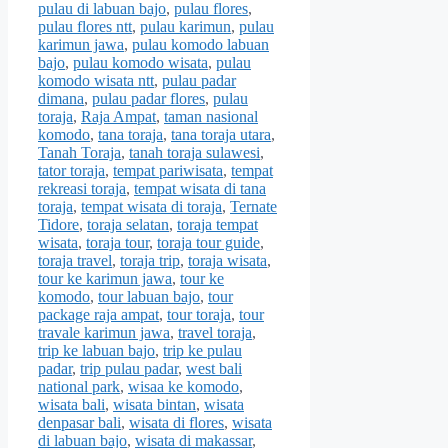
pulau di labuan bajo
,
pulau flores
,
pulau flores ntt
,
pulau karimun
,
pulau
karimun jawa
,
pulau komodo labuan
bajo
,
pulau komodo wisata
,
pulau
komodo wisata ntt
,
pulau padar
dimana
,
pulau padar flores
,
pulau
toraja
,
Raja Ampat
,
taman nasional
komodo
,
tana toraja
,
tana toraja utara
,
Tanah Toraja
,
tanah toraja sulawesi
,
tator toraja
,
tempat pariwisata
,
tempat
rekreasi toraja
,
tempat wisata di tana
toraja
,
tempat wisata di toraja
,
Ternate
Tidore
,
toraja selatan
,
toraja tempat
wisata
,
toraja tour
,
toraja tour guide
,
toraja travel
,
toraja trip
,
toraja wisata
,
tour ke karimun jawa
,
tour ke
komodo
,
tour labuan bajo
,
tour
package raja ampat
,
tour toraja
,
tour
travale karimun jawa
,
travel toraja
,
trip ke labuan bajo
,
trip ke pulau
padar
,
trip pulau padar
,
west bali
national park
,
wisaa ke komodo
,
wisata bali
,
wisata bintan
,
wisata
denpasar bali
,
wisata di flores
,
wisata
di labuan bajo
,
wisata di makassar
,