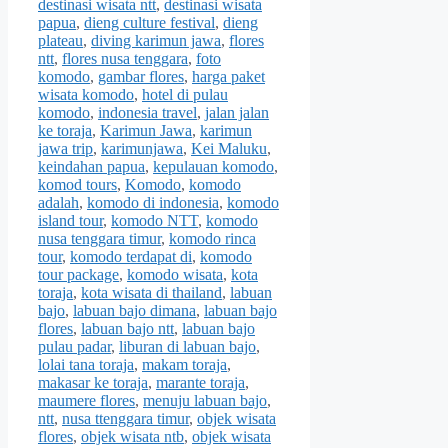
destinasi wisata ntt
,
destinasi wisata
papua
,
dieng culture festival
,
dieng
plateau
,
diving karimun jawa
,
flores
ntt
,
flores nusa tenggara
,
foto
komodo
,
gambar flores
,
harga paket
wisata komodo
,
hotel di pulau
komodo
,
indonesia travel
,
jalan jalan
ke toraja
,
Karimun Jawa
,
karimun
jawa trip
,
karimunjawa
,
Kei Maluku
,
keindahan papua
,
kepulauan komodo
,
komod tours
,
Komodo
,
komodo
adalah
,
komodo di indonesia
,
komodo
island tour
,
komodo NTT
,
komodo
nusa tenggara timur
,
komodo rinca
tour
,
komodo terdapat di
,
komodo
tour package
,
komodo wisata
,
kota
toraja
,
kota wisata di thailand
,
labuan
bajo
,
labuan bajo dimana
,
labuan bajo
flores
,
labuan bajo ntt
,
labuan bajo
pulau padar
,
liburan di labuan bajo
,
lolai tana toraja
,
makam toraja
,
makasar ke toraja
,
marante toraja
,
maumere flores
,
menuju labuan bajo
,
ntt
,
nusa ttenggara timur
,
objek wisata
flores
,
objek wisata ntb
,
objek wisata