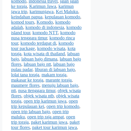
komodo
,
indonesia travel
,
jalan jalan
ke toraja
,
Karimun Jawa
,
karimun
jawa trip
,
karimunjawa
,
Kei Maluku
,
keindahan papua
,
kepulauan komodo
,
komod tours
,
Komodo
,
komodo
adalah
,
komodo di indonesia
,
komodo
island tour
,
komodo NTT
,
komodo
nusa tenggara timur
,
komodo rinca
tour
,
komodo terdapat di
,
komodo
tour package
,
komodo wisata
,
kota
toraja
,
kota wisata di thailand
,
labuan
bajo
,
labuan bajo dimana
,
labuan bajo
flores
,
labuan bajo ntt
,
labuan bajo
pulau padar
,
liburan di labuan bajo
,
lolai tana toraja
,
makam toraja
,
makasar ke toraja
,
marante toraja
,
maumere flores
,
menuju labuan bajo
,
ntt
,
nusa ttenggara timur
,
objek wisata
flores
,
objek wisata ntb
,
objek wisata
toraja
,
open trip karimun jawa
,
open
trip kepulauan kei
,
open trip komodo
,
open trip labuan bajo
,
open trip
maluku
,
open trip raja ampat
,
open
trip toraja
,
paket karimun jawa
,
paket
tour flores
,
paket tour karimun jawa
,