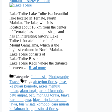
Muhamad Rizky Ramdan
Lake Tolire Lake Tolire is a beautiful
lake located in Ternate, North
Maluku. The lake, which is
located about 10 km from the center
of Ternate, has a unique shape and
has an interesting history. Lake
Tolire is located under the foot of
Mount Gamalama, which is the
highest volcano in North Maluku.
Lake Tolire consists of
Lake Tolire Besar and
Lake Tolire Kecil where the distance
between …
Read more
Categories
Indonesia
,
Photography
,
Travel
Tags
air terjun flores
,
akses
ke pulau komodo
,
akses menuju
pulau
,
alam toraja
,
artikel komodo
,
batu ampat
,
batu mongga toraja
,
biaya
karimun jawa
,
biaya trip ke karimun
jawa
,
bus wisata komodo
,
cara murah
ke labuan bajo
,
destinasi flores
,