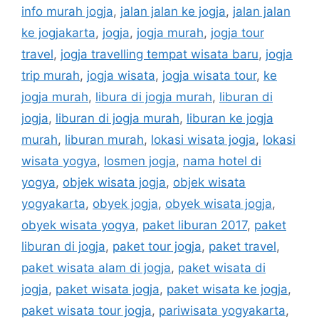
info murah jogja
,
jalan jalan ke jogja
,
jalan jalan
ke jogjakarta
,
jogja
,
jogja murah
,
jogja tour
travel
,
jogja travelling tempat wisata baru
,
jogja
trip murah
,
jogja wisata
,
jogja wisata tour
,
ke
jogja murah
,
libura di jogja murah
,
liburan di
jogja
,
liburan di jogja murah
,
liburan ke jogja
murah
,
liburan murah
,
lokasi wisata jogja
,
lokasi
wisata yogya
,
losmen jogja
,
nama hotel di
yogya
,
objek wisata jogja
,
objek wisata
yogyakarta
,
obyek jogja
,
obyek wisata jogja
,
obyek wisata yogya
,
paket liburan 2017
,
paket
liburan di jogja
,
paket tour jogja
,
paket travel
,
paket wisata alam di jogja
,
paket wisata di
jogja
,
paket wisata jogja
,
paket wisata ke jogja
,
paket wisata tour jogja
,
pariwisata yogyakarta
,