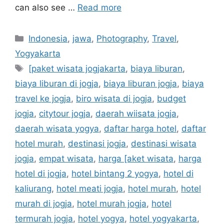
can also see …
Read more
Indonesia
,
jawa
,
Photography
,
Travel
,
Yogyakarta
[paket wisata jogjakarta
,
biaya liburan
,
biaya liburan di jogja
,
biaya liburan jogja
,
biaya
travel ke jogja
,
biro wisata di jogja
,
budget
jogja
,
citytour jogja
,
daerah wiisata jogja
,
daerah wisata yogya
,
daftar harga hotel
,
daftar
hotel murah
,
destinasi jogja
,
destinasi wisata
jogja
,
empat wisata
,
harga [aket wisata
,
harga
hotel di jogja
,
hotel bintang 2 yogya
,
hotel di
kaliurang
,
hotel meati jogja
,
hotel murah
,
hotel
murah di jogja
,
hotel murah jogja
,
hotel
termurah jogja
,
hotel yogya
,
hotel yogyakarta
,