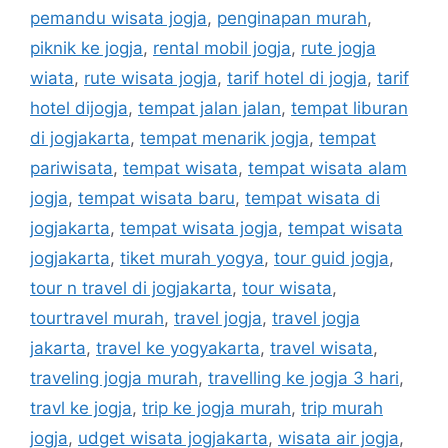
pemandu wisata jogja
,
penginapan murah
,
piknik ke jogja
,
rental mobil jogja
,
rute jogja
wiata
,
rute wisata jogja
,
tarif hotel di jogja
,
tarif
hotel dijogja
,
tempat jalan jalan
,
tempat liburan
di jogjakarta
,
tempat menarik jogja
,
tempat
pariwisata
,
tempat wisata
,
tempat wisata alam
jogja
,
tempat wisata baru
,
tempat wisata di
jogjakarta
,
tempat wisata jogja
,
tempat wisata
jogjakarta
,
tiket murah yogya
,
tour guid jogja
,
tour n travel di jogjakarta
,
tour wisata
,
tourtravel murah
,
travel jogja
,
travel jogja
jakarta
,
travel ke yogyakarta
,
travel wisata
,
traveling jogja murah
,
travelling ke jogja 3 hari
,
travl ke jogja
,
trip ke jogja murah
,
trip murah
jogja
,
udget wisata jogjakarta
,
wisata air jogja
,