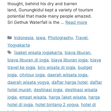
thought, behind his dry and barren
land, Gunungkidul kept a variety of tourism
potential that made many people amazed.
Sri Gethuk Waterfall is the …
Read more
Indonesia
,
jawa
,
Photography
,
Travel
,
Yogyakarta
[paket wisata jogjakarta
,
biaya liburan
,
biaya liburan di jogja
,
biaya liburan jogja
,
biaya
travel ke jogja
,
biro wisata di jogja
,
budget
jogja
,
citytour jogja
,
daerah wiisata jogja
,
daerah wisata yogya
,
daftar harga hotel
,
daftar
hotel murah
,
destinasi jogja
,
destinasi wisata
jogja
,
empat wisata
,
harga [aket wisata
,
harga
hotel di jogja
,
hotel bintang 2 yogya
,
hotel di