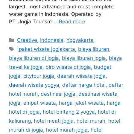
largest, most advanced and most complete
water game in Indonesia. Operated by
PT. Jogja Tourism …
Read more
Creative
,
Indonesia
,
Yogyakarta
[paket wisata jogjakarta
,
biaya liburan
,
biaya liburan di jogja
,
biaya liburan jogja
,
biaya
travel ke jogja
,
biro wisata di jogja
,
budget
jogja
,
citytour jogja
,
daerah wiisata jogja
,
daerah wisata yogya
,
daftar harga hotel
,
daftar
hotel murah
,
destinasi jogja
,
destinasi wisata
jogja
,
empat wisata
,
harga [aket wisata
,
harga
hotel di jogja
,
hotel bintang 2 yogya
,
hotel di
kaliurang
,
hotel meati jogja
,
hotel murah
,
hotel
murah di jogja
,
hotel murah jogja
,
hotel