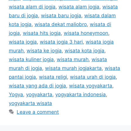
wisata alam di jogja
,
wisata alam jogja
,
wisata
baru di jogja
,
wisata baru jogja
,
wisata dalam
kota jogja
,
wisata dekat maliobro
,
wisata di
jogja
,
wisata hits jogja
,
wisata honeymoon
,
wisata jogja
,
wisata jogja 3 hari
,
wisata jogja
murah
,
wisata ke jogja
,
wisata kota jogja
,
wisata kuliner jogja
,
wisata murah
,
wisata
murah di jogja
,
wisata murah jogjakarta
,
wisata
pantai jogja
,
wisata religi
,
wisata urah di jogja
,
wisata yang ada di jogja
,
wisata yogyakarta
,
Yogya
,
yogyakarta
,
yogyakarta indonesia
,
yogyakarta wisata
Leave a comment