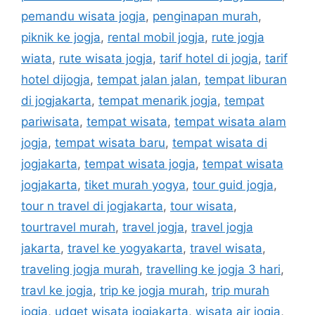
pemandu wisata jogja
,
penginapan murah
,
piknik ke jogja
,
rental mobil jogja
,
rute jogja
wiata
,
rute wisata jogja
,
tarif hotel di jogja
,
tarif
hotel dijogja
,
tempat jalan jalan
,
tempat liburan
di jogjakarta
,
tempat menarik jogja
,
tempat
pariwisata
,
tempat wisata
,
tempat wisata alam
jogja
,
tempat wisata baru
,
tempat wisata di
jogjakarta
,
tempat wisata jogja
,
tempat wisata
jogjakarta
,
tiket murah yogya
,
tour guid jogja
,
tour n travel di jogjakarta
,
tour wisata
,
tourtravel murah
,
travel jogja
,
travel jogja
jakarta
,
travel ke yogyakarta
,
travel wisata
,
traveling jogja murah
,
travelling ke jogja 3 hari
,
travl ke jogja
,
trip ke jogja murah
,
trip murah
jogja
,
udget wisata jogjakarta
,
wisata air jogja
,