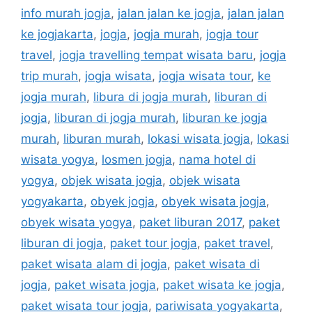
info murah jogja
,
jalan jalan ke jogja
,
jalan jalan
ke jogjakarta
,
jogja
,
jogja murah
,
jogja tour
travel
,
jogja travelling tempat wisata baru
,
jogja
trip murah
,
jogja wisata
,
jogja wisata tour
,
ke
jogja murah
,
libura di jogja murah
,
liburan di
jogja
,
liburan di jogja murah
,
liburan ke jogja
murah
,
liburan murah
,
lokasi wisata jogja
,
lokasi
wisata yogya
,
losmen jogja
,
nama hotel di
yogya
,
objek wisata jogja
,
objek wisata
yogyakarta
,
obyek jogja
,
obyek wisata jogja
,
obyek wisata yogya
,
paket liburan 2017
,
paket
liburan di jogja
,
paket tour jogja
,
paket travel
,
paket wisata alam di jogja
,
paket wisata di
jogja
,
paket wisata jogja
,
paket wisata ke jogja
,
paket wisata tour jogja
,
pariwisata yogyakarta
,