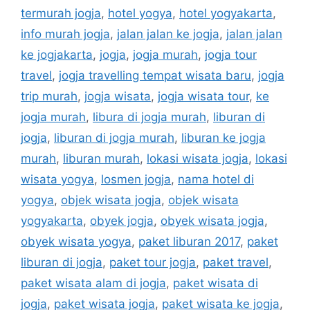
termurah jogja
,
hotel yogya
,
hotel yogyakarta
,
info murah jogja
,
jalan jalan ke jogja
,
jalan jalan
ke jogjakarta
,
jogja
,
jogja murah
,
jogja tour
travel
,
jogja travelling tempat wisata baru
,
jogja
trip murah
,
jogja wisata
,
jogja wisata tour
,
ke
jogja murah
,
libura di jogja murah
,
liburan di
jogja
,
liburan di jogja murah
,
liburan ke jogja
murah
,
liburan murah
,
lokasi wisata jogja
,
lokasi
wisata yogya
,
losmen jogja
,
nama hotel di
yogya
,
objek wisata jogja
,
objek wisata
yogyakarta
,
obyek jogja
,
obyek wisata jogja
,
obyek wisata yogya
,
paket liburan 2017
,
paket
liburan di jogja
,
paket tour jogja
,
paket travel
,
paket wisata alam di jogja
,
paket wisata di
jogja
,
paket wisata jogja
,
paket wisata ke jogja
,