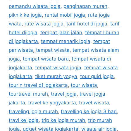
pemandu wisata jogja
,
penginapan murah
,
piknik ke jogja
,
rental mobil jogja
,
rute jogja
wiata
,
rute wisata jogja
,
tarif hotel di jogja
,
tarif
hotel dijogja
,
tempat jalan jalan
,
tempat liburan
di jogjakarta
,
tempat menarik jogja
,
tempat
pariwisata
,
tempat wisata
,
tempat wisata alam
jogja
,
tempat wisata baru
,
tempat wisata di
jogjakarta
,
tempat wisata jogja
,
tempat wisata
jogjakarta
,
tiket murah yogya
,
tour guid jogja
,
tour n travel di jogjakarta
,
tour wisata
,
tourtravel murah
,
travel jogja
,
travel jogja
jakarta
,
travel ke yogyakarta
,
travel wisata
,
traveling jogja murah
,
travelling ke jogja 3 hari
,
travl ke jogja
,
trip ke jogja murah
,
trip murah
jogja
,
udget wisata jogjakarta
,
wisata air jogja
,