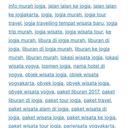
info murah jogja
,
jalan jalan ke jogja
,
jalan jalan
ke jogjakarta
,
jogja
,
jogja murah
,
jogja tour
travel
,
jogja travelling tempat wisata baru
,
jogja
trip murah
,
jogja wisata
,
jogja wisata tour
,
ke
jogja murah
,
libura di jogja murah
,
liburan di
jogja
,
liburan di jogja murah
,
liburan ke jogja
murah
,
liburan murah
,
lokasi wisata jogja
,
lokasi
wisata yogya
,
losmen jogja
,
nama hotel di
yogya
,
objek wisata jogja
,
objek wisata
yogyakarta
,
obyek jogja
,
obyek wisata jogja
,
obyek wisata yogya
,
paket liburan 2017
,
paket
liburan di jogja
,
paket tour jogja
,
paket travel
,
paket wisata alam di jogja
,
paket wisata di
jogja
,
paket wisata jogja
,
paket wisata ke jogja
,
paket wisata tour jogja
,
pariwisata yogyakarta
,