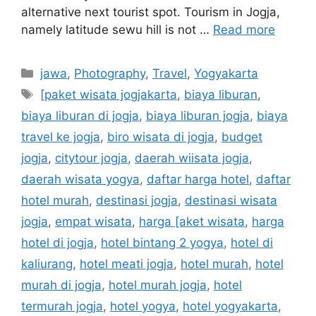
alternative next tourist spot. Tourism in Jogja,
namely latitude sewu hill is not …
Read more
jawa
,
Photography
,
Travel
,
Yogyakarta
[paket wisata jogjakarta
,
biaya liburan
,
biaya liburan di jogja
,
biaya liburan jogja
,
biaya
travel ke jogja
,
biro wisata di jogja
,
budget
jogja
,
citytour jogja
,
daerah wiisata jogja
,
daerah wisata yogya
,
daftar harga hotel
,
daftar
hotel murah
,
destinasi jogja
,
destinasi wisata
jogja
,
empat wisata
,
harga [aket wisata
,
harga
hotel di jogja
,
hotel bintang 2 yogya
,
hotel di
kaliurang
,
hotel meati jogja
,
hotel murah
,
hotel
murah di jogja
,
hotel murah jogja
,
hotel
termurah jogja
,
hotel yogya
,
hotel yogyakarta
,