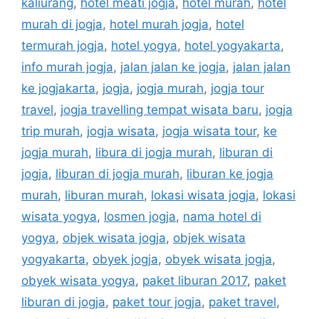
kaliurang
,
hotel meati jogja
,
hotel murah
,
hotel
murah di jogja
,
hotel murah jogja
,
hotel
termurah jogja
,
hotel yogya
,
hotel yogyakarta
,
info murah jogja
,
jalan jalan ke jogja
,
jalan jalan
ke jogjakarta
,
jogja
,
jogja murah
,
jogja tour
travel
,
jogja travelling tempat wisata baru
,
jogja
trip murah
,
jogja wisata
,
jogja wisata tour
,
ke
jogja murah
,
libura di jogja murah
,
liburan di
jogja
,
liburan di jogja murah
,
liburan ke jogja
murah
,
liburan murah
,
lokasi wisata jogja
,
lokasi
wisata yogya
,
losmen jogja
,
nama hotel di
yogya
,
objek wisata jogja
,
objek wisata
yogyakarta
,
obyek jogja
,
obyek wisata jogja
,
obyek wisata yogya
,
paket liburan 2017
,
paket
liburan di jogja
,
paket tour jogja
,
paket travel
,