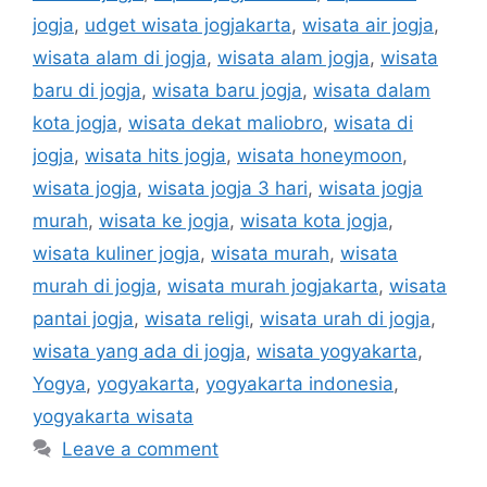
jogja
,
udget wisata jogjakarta
,
wisata air jogja
,
wisata alam di jogja
,
wisata alam jogja
,
wisata
baru di jogja
,
wisata baru jogja
,
wisata dalam
kota jogja
,
wisata dekat maliobro
,
wisata di
jogja
,
wisata hits jogja
,
wisata honeymoon
,
wisata jogja
,
wisata jogja 3 hari
,
wisata jogja
murah
,
wisata ke jogja
,
wisata kota jogja
,
wisata kuliner jogja
,
wisata murah
,
wisata
murah di jogja
,
wisata murah jogjakarta
,
wisata
pantai jogja
,
wisata religi
,
wisata urah di jogja
,
wisata yang ada di jogja
,
wisata yogyakarta
,
Yogya
,
yogyakarta
,
yogyakarta indonesia
,
yogyakarta wisata
Leave a comment