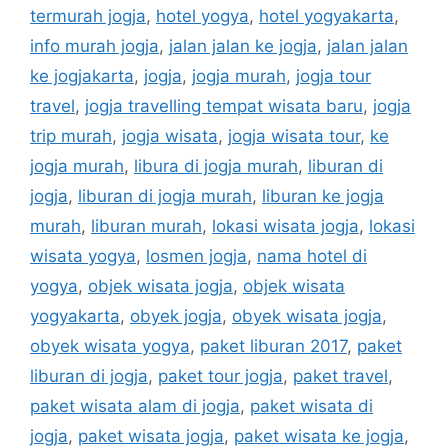
termurah jogja
,
hotel yogya
,
hotel yogyakarta
,
info murah jogja
,
jalan jalan ke jogja
,
jalan jalan
ke jogjakarta
,
jogja
,
jogja murah
,
jogja tour
travel
,
jogja travelling tempat wisata baru
,
jogja
trip murah
,
jogja wisata
,
jogja wisata tour
,
ke
jogja murah
,
libura di jogja murah
,
liburan di
jogja
,
liburan di jogja murah
,
liburan ke jogja
murah
,
liburan murah
,
lokasi wisata jogja
,
lokasi
wisata yogya
,
losmen jogja
,
nama hotel di
yogya
,
objek wisata jogja
,
objek wisata
yogyakarta
,
obyek jogja
,
obyek wisata jogja
,
obyek wisata yogya
,
paket liburan 2017
,
paket
liburan di jogja
,
paket tour jogja
,
paket travel
,
paket wisata alam di jogja
,
paket wisata di
jogja
,
paket wisata jogja
,
paket wisata ke jogja
,