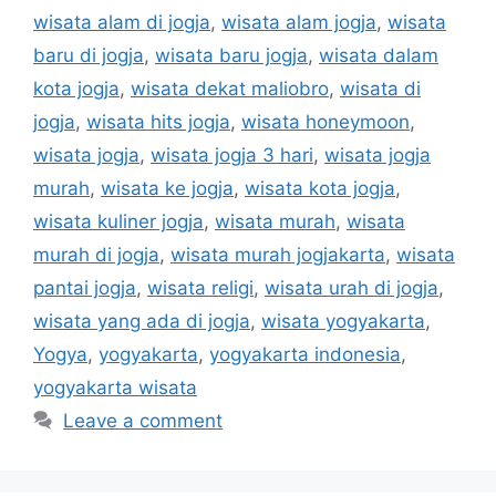
wisata alam di jogja
,
wisata alam jogja
,
wisata
baru di jogja
,
wisata baru jogja
,
wisata dalam
kota jogja
,
wisata dekat maliobro
,
wisata di
jogja
,
wisata hits jogja
,
wisata honeymoon
,
wisata jogja
,
wisata jogja 3 hari
,
wisata jogja
murah
,
wisata ke jogja
,
wisata kota jogja
,
wisata kuliner jogja
,
wisata murah
,
wisata
murah di jogja
,
wisata murah jogjakarta
,
wisata
pantai jogja
,
wisata religi
,
wisata urah di jogja
,
wisata yang ada di jogja
,
wisata yogyakarta
,
Yogya
,
yogyakarta
,
yogyakarta indonesia
,
yogyakarta wisata
Leave a comment