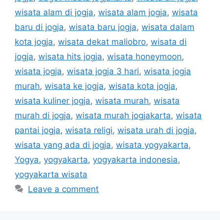
wisata alam di jogja
,
wisata alam jogja
,
wisata
baru di jogja
,
wisata baru jogja
,
wisata dalam
kota jogja
,
wisata dekat maliobro
,
wisata di
jogja
,
wisata hits jogja
,
wisata honeymoon
,
wisata jogja
,
wisata jogja 3 hari
,
wisata jogja
murah
,
wisata ke jogja
,
wisata kota jogja
,
wisata kuliner jogja
,
wisata murah
,
wisata
murah di jogja
,
wisata murah jogjakarta
,
wisata
pantai jogja
,
wisata religi
,
wisata urah di jogja
,
wisata yang ada di jogja
,
wisata yogyakarta
,
Yogya
,
yogyakarta
,
yogyakarta indonesia
,
yogyakarta wisata
Leave a comment