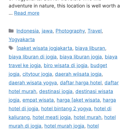
adventure in nature, this location is well worth a
…
Read more
Indonesia
,
jawa
,
Photography
,
Travel
,
Yogyakarta
[paket wisata jogjakarta
,
biaya liburan
,
biaya liburan di jogja
,
biaya liburan jogja
,
biaya
travel ke jogja
,
biro wisata di jogja
,
budget
jogja
,
citytour jogja
,
daerah wiisata jogja
,
daerah wisata yogya
,
daftar harga hotel
,
daftar
hotel murah
,
destinasi jogja
,
destinasi wisata
jogja
,
empat wisata
,
harga [aket wisata
,
harga
hotel di jogja
,
hotel bintang 2 yogya
,
hotel di
kaliurang
,
hotel meati jogja
,
hotel murah
,
hotel
murah di jogja
,
hotel murah jogja
,
hotel