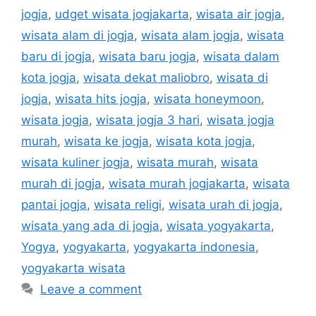
jogja
,
udget wisata jogjakarta
,
wisata air jogja
,
wisata alam di jogja
,
wisata alam jogja
,
wisata
baru di jogja
,
wisata baru jogja
,
wisata dalam
kota jogja
,
wisata dekat maliobro
,
wisata di
jogja
,
wisata hits jogja
,
wisata honeymoon
,
wisata jogja
,
wisata jogja 3 hari
,
wisata jogja
murah
,
wisata ke jogja
,
wisata kota jogja
,
wisata kuliner jogja
,
wisata murah
,
wisata
murah di jogja
,
wisata murah jogjakarta
,
wisata
pantai jogja
,
wisata religi
,
wisata urah di jogja
,
wisata yang ada di jogja
,
wisata yogyakarta
,
Yogya
,
yogyakarta
,
yogyakarta indonesia
,
yogyakarta wisata
Leave a comment