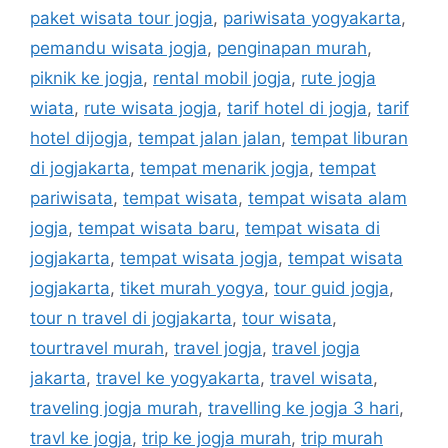
paket wisata tour jogja
,
pariwisata yogyakarta
,
pemandu wisata jogja
,
penginapan murah
,
piknik ke jogja
,
rental mobil jogja
,
rute jogja
wiata
,
rute wisata jogja
,
tarif hotel di jogja
,
tarif
hotel dijogja
,
tempat jalan jalan
,
tempat liburan
di jogjakarta
,
tempat menarik jogja
,
tempat
pariwisata
,
tempat wisata
,
tempat wisata alam
jogja
,
tempat wisata baru
,
tempat wisata di
jogjakarta
,
tempat wisata jogja
,
tempat wisata
jogjakarta
,
tiket murah yogya
,
tour guid jogja
,
tour n travel di jogjakarta
,
tour wisata
,
tourtravel murah
,
travel jogja
,
travel jogja
jakarta
,
travel ke yogyakarta
,
travel wisata
,
traveling jogja murah
,
travelling ke jogja 3 hari
,
travl ke jogja
,
trip ke jogja murah
,
trip murah