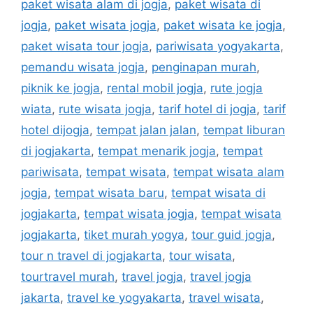
paket wisata alam di jogja
,
paket wisata di
jogja
,
paket wisata jogja
,
paket wisata ke jogja
,
paket wisata tour jogja
,
pariwisata yogyakarta
,
pemandu wisata jogja
,
penginapan murah
,
piknik ke jogja
,
rental mobil jogja
,
rute jogja
wiata
,
rute wisata jogja
,
tarif hotel di jogja
,
tarif
hotel dijogja
,
tempat jalan jalan
,
tempat liburan
di jogjakarta
,
tempat menarik jogja
,
tempat
pariwisata
,
tempat wisata
,
tempat wisata alam
jogja
,
tempat wisata baru
,
tempat wisata di
jogjakarta
,
tempat wisata jogja
,
tempat wisata
jogjakarta
,
tiket murah yogya
,
tour guid jogja
,
tour n travel di jogjakarta
,
tour wisata
,
tourtravel murah
,
travel jogja
,
travel jogja
jakarta
,
travel ke yogyakarta
,
travel wisata
,