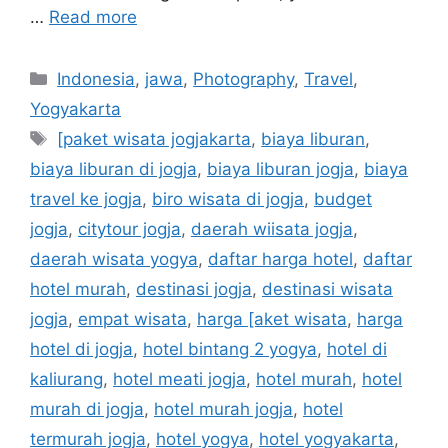
…
Read more
Indonesia
,
jawa
,
Photography
,
Travel
,
Yogyakarta
[paket wisata jogjakarta
,
biaya liburan
,
biaya liburan di jogja
,
biaya liburan jogja
,
biaya
travel ke jogja
,
biro wisata di jogja
,
budget
jogja
,
citytour jogja
,
daerah wiisata jogja
,
daerah wisata yogya
,
daftar harga hotel
,
daftar
hotel murah
,
destinasi jogja
,
destinasi wisata
jogja
,
empat wisata
,
harga [aket wisata
,
harga
hotel di jogja
,
hotel bintang 2 yogya
,
hotel di
kaliurang
,
hotel meati jogja
,
hotel murah
,
hotel
murah di jogja
,
hotel murah jogja
,
hotel
termurah jogja
,
hotel yogya
,
hotel yogyakarta
,