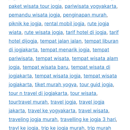
paket wisata tour jogja
,
pariwisata yogyakarta
,
pemandu wisata jogja
,
penginapan murah
,
piknik ke jogja
,
rental mobil jogja
,
rute jogja
wiata
,
rute wisata jogja
,
tarif hotel di jogja
,
tarif
hotel dijogja
,
tempat jalan jalan
,
tempat liburan
di jogjakarta
,
tempat menarik jogja
,
tempat
pariwisata
,
tempat wisata
,
tempat wisata alam
jogja
,
tempat wisata baru
,
tempat wisata di
jogjakarta
,
tempat wisata jogja
,
tempat wisata
jogjakarta
,
tiket murah yogya
,
tour guid jogja
,
tour n travel di jogjakarta
,
tour wisata
,
tourtravel murah
,
travel jogja
,
travel jogja
jakarta
,
travel ke yogyakarta
,
travel wisata
,
traveling jogja murah
,
travelling ke jogja 3 hari
,
travl ke jogja
,
trip ke jogja murah
,
trip murah