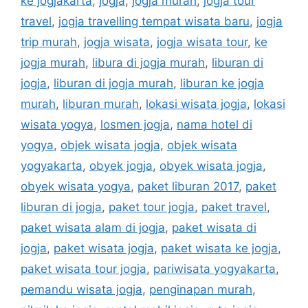
ke jogjakarta
,
jogja
,
jogja murah
,
jogja tour
travel
,
jogja travelling tempat wisata baru
,
jogja
trip murah
,
jogja wisata
,
jogja wisata tour
,
ke
jogja murah
,
libura di jogja murah
,
liburan di
jogja
,
liburan di jogja murah
,
liburan ke jogja
murah
,
liburan murah
,
lokasi wisata jogja
,
lokasi
wisata yogya
,
losmen jogja
,
nama hotel di
yogya
,
objek wisata jogja
,
objek wisata
yogyakarta
,
obyek jogja
,
obyek wisata jogja
,
obyek wisata yogya
,
paket liburan 2017
,
paket
liburan di jogja
,
paket tour jogja
,
paket travel
,
paket wisata alam di jogja
,
paket wisata di
jogja
,
paket wisata jogja
,
paket wisata ke jogja
,
paket wisata tour jogja
,
pariwisata yogyakarta
,
pemandu wisata jogja
,
penginapan murah
,