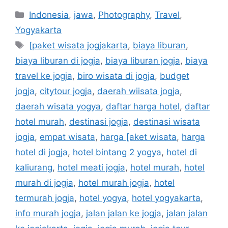
Indonesia
,
jawa
,
Photography
,
Travel
,
Yogyakarta
[paket wisata jogjakarta
,
biaya liburan
,
biaya liburan di jogja
,
biaya liburan jogja
,
biaya
travel ke jogja
,
biro wisata di jogja
,
budget
jogja
,
citytour jogja
,
daerah wiisata jogja
,
daerah wisata yogya
,
daftar harga hotel
,
daftar
hotel murah
,
destinasi jogja
,
destinasi wisata
jogja
,
empat wisata
,
harga [aket wisata
,
harga
hotel di jogja
,
hotel bintang 2 yogya
,
hotel di
kaliurang
,
hotel meati jogja
,
hotel murah
,
hotel
murah di jogja
,
hotel murah jogja
,
hotel
termurah jogja
,
hotel yogya
,
hotel yogyakarta
,
info murah jogja
,
jalan jalan ke jogja
,
jalan jalan