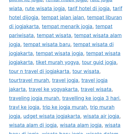
wiata
,
rute wisata jogja
,
tarif hotel di jogja
,
tarif
hotel dijogja
,
tempat jalan jalan
,
tempat liburan
di jogjakarta
,
tempat menarik jogja
,
tempat
pariwisata
,
tempat wisata
,
tempat wisata alam
jogja
,
tempat wisata baru
,
tempat wisata di
jogjakarta
,
tempat wisata jogja
,
tempat wisata
jogjakarta
,
tiket murah yogya
,
tour guid jogja
,
tour n travel di jogjakarta
,
tour wisata
,
tourtravel murah
,
travel jogja
,
travel jogja
jakarta
,
travel ke yogyakarta
,
travel wisata
,
traveling jogja murah
,
travelling ke jogja 3 hari
,
travl ke jogja
,
trip ke jogja murah
,
trip murah
jogja
,
udget wisata jogjakarta
,
wisata air jogja
,
wisata alam di jogja
,
wisata alam jogja
,
wisata