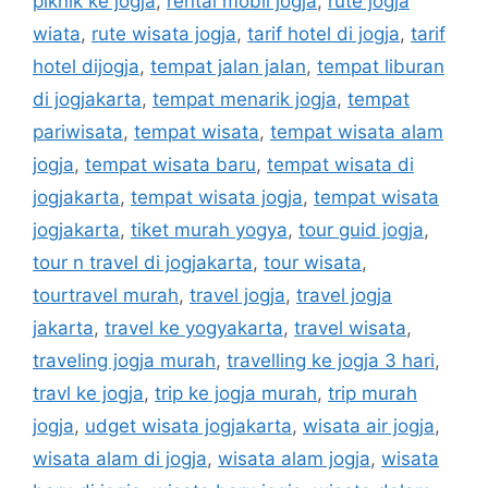
piknik ke jogja
,
rental mobil jogja
,
rute jogja
wiata
,
rute wisata jogja
,
tarif hotel di jogja
,
tarif
hotel dijogja
,
tempat jalan jalan
,
tempat liburan
di jogjakarta
,
tempat menarik jogja
,
tempat
pariwisata
,
tempat wisata
,
tempat wisata alam
jogja
,
tempat wisata baru
,
tempat wisata di
jogjakarta
,
tempat wisata jogja
,
tempat wisata
jogjakarta
,
tiket murah yogya
,
tour guid jogja
,
tour n travel di jogjakarta
,
tour wisata
,
tourtravel murah
,
travel jogja
,
travel jogja
jakarta
,
travel ke yogyakarta
,
travel wisata
,
traveling jogja murah
,
travelling ke jogja 3 hari
,
travl ke jogja
,
trip ke jogja murah
,
trip murah
jogja
,
udget wisata jogjakarta
,
wisata air jogja
,
wisata alam di jogja
,
wisata alam jogja
,
wisata