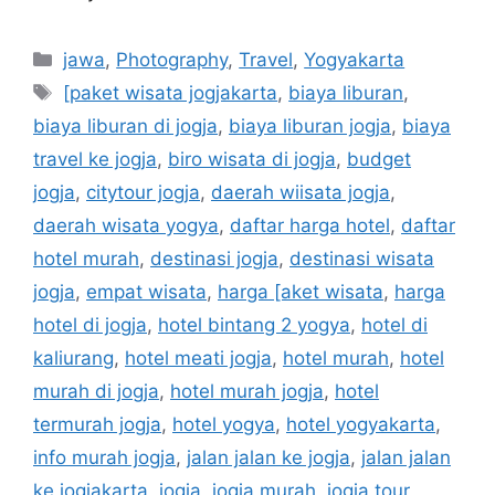
jawa
,
Photography
,
Travel
,
Yogyakarta
[paket wisata jogjakarta
,
biaya liburan
,
biaya liburan di jogja
,
biaya liburan jogja
,
biaya
travel ke jogja
,
biro wisata di jogja
,
budget
jogja
,
citytour jogja
,
daerah wiisata jogja
,
daerah wisata yogya
,
daftar harga hotel
,
daftar
hotel murah
,
destinasi jogja
,
destinasi wisata
jogja
,
empat wisata
,
harga [aket wisata
,
harga
hotel di jogja
,
hotel bintang 2 yogya
,
hotel di
kaliurang
,
hotel meati jogja
,
hotel murah
,
hotel
murah di jogja
,
hotel murah jogja
,
hotel
termurah jogja
,
hotel yogya
,
hotel yogyakarta
,
info murah jogja
,
jalan jalan ke jogja
,
jalan jalan
ke jogjakarta
,
jogja
,
jogja murah
,
jogja tour