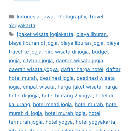
Indonesia
,
jawa
,
Photography
,
Travel
,
Yogyakarta
[paket wisata jogjakarta
,
biaya liburan
,
biaya liburan di jogja
,
biaya liburan jogja
,
biaya
travel ke jogja
,
biro wisata di jogja
,
budget
jogja
,
citytour jogja
,
daerah wiisata jogja
,
daerah wisata yogya
,
daftar harga hotel
,
daftar
hotel murah
,
destinasi jogja
,
destinasi wisata
jogja
,
empat wisata
,
harga [aket wisata
,
harga
hotel di jogja
,
hotel bintang 2 yogya
,
hotel di
kaliurang
,
hotel meati jogja
,
hotel murah
,
hotel
murah di jogja
,
hotel murah jogja
,
hotel
termurah jogja
,
hotel yogya
,
hotel yogyakarta
,
info murah jogja
,
jalan jalan ke jogja
,
jalan jalan