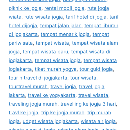
piknik ke jogja
,
rental mobil jogja
,
rute jogja
wiata
,
rute wisata jogja
,
tarif hotel di jogja
,
tarif
hotel dijogja
,
tempat jalan jalan
,
tempat liburan
di jogjakarta
,
tempat menarik jogja
,
tempat
pariwisata
,
tempat wisata
,
tempat wisata alam
jogja
,
tempat wisata baru
,
tempat wisata di
jogjakarta
,
tempat wisata jogja
,
tempat wisata
jogjakarta
,
tiket murah yogya
,
tour guid jogja
,
tour n travel di jogjakarta
,
tour wisata
,
tourtravel murah
,
travel jogja
,
travel jogja
jakarta
,
travel ke yogyakarta
,
travel wisata
,
traveling jogja murah
,
travelling ke jogja 3 hari
,
travl ke jogja
,
trip ke jogja murah
,
trip murah
jogja
,
udget wisata jogjakarta
,
wisata air jogja
,