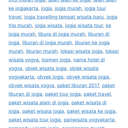
ke jogjakarta
,
jogja
,
jogja murah
,
jogja tour
travel
,
jogja travelling tempat wisata baru
,
jogja
trip murah
,
jogja wisata
,
jogja wisata tour
,
ke
jogja murah
,
libura di jogja murah
,
liburan di
jogja
,
liburan di jogja murah
,
liburan ke jogja
murah
,
liburan murah
,
lokasi wisata jogja
,
lokasi
wisata yogya
,
losmen jogja
,
nama hotel di
yogya
,
objek wisata jogja
,
objek wisata
yogyakarta
,
obyek jogja
,
obyek wisata jogja
,
obyek wisata yogya
,
paket liburan 2017
,
paket
liburan di jogja
,
paket tour jogja
,
paket travel
,
paket wisata alam di jogja
,
paket wisata di
jogja
,
paket wisata jogja
,
paket wisata ke jogja
,
paket wisata tour jogja
,
pariwisata yogyakarta
,