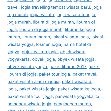
travel
,
jogja travelling tempat wisata baru
,
jogja
trip murah
,
jogja wisata
,
jogja wisata tour
,
ke
jogja murah
,
libura di jogja murah
,
liburan di
jogja
,
liburan di jogja murah
,
liburan ke jogja
murah
,
liburan murah
,
lokasi wisata jogja
,
lokasi
wisata yogya
,
losmen jogja
,
nama hotel di
yogya
,
objek wisata jogja
,
objek wisata
yogyakarta
,
obyek jogja
,
obyek wisata jogja
,
obyek wisata yogya
,
paket liburan 2017
,
paket
liburan di jogja
,
paket tour jogja
,
paket travel
,
paket wisata alam di jogja
,
paket wisata di
jogja
,
paket wisata jogja
,
paket wisata ke jogja
,
paket wisata tour jogja
,
pariwisata yogyakarta
,
pemandu wisata jogja
,
penginapan murah
,