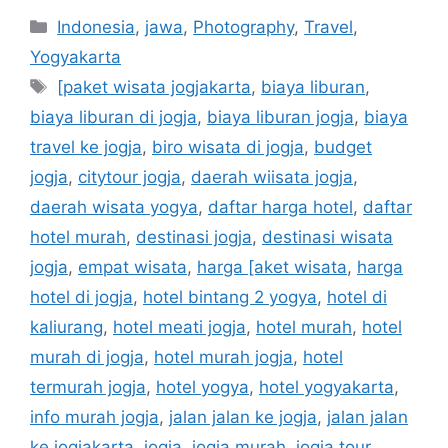
Indonesia
,
jawa
,
Photography
,
Travel
,
Yogyakarta
[paket wisata jogjakarta
,
biaya liburan
,
biaya liburan di jogja
,
biaya liburan jogja
,
biaya
travel ke jogja
,
biro wisata di jogja
,
budget
jogja
,
citytour jogja
,
daerah wiisata jogja
,
daerah wisata yogya
,
daftar harga hotel
,
daftar
hotel murah
,
destinasi jogja
,
destinasi wisata
jogja
,
empat wisata
,
harga [aket wisata
,
harga
hotel di jogja
,
hotel bintang 2 yogya
,
hotel di
kaliurang
,
hotel meati jogja
,
hotel murah
,
hotel
murah di jogja
,
hotel murah jogja
,
hotel
termurah jogja
,
hotel yogya
,
hotel yogyakarta
,
info murah jogja
,
jalan jalan ke jogja
,
jalan jalan
ke jogjakarta
,
jogja
,
jogja murah
,
jogja tour