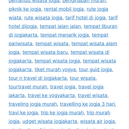
pemandu wisata jogja
,
penginapan murah
,
piknik ke jogja
,
rental mobil jogja
,
rute jogja
wiata
,
rute wisata jogja
,
tarif hotel di jogja
,
tarif
hotel dijogja
,
tempat jalan jalan
,
tempat liburan
di jogjakarta
,
tempat menarik jogja
,
tempat
pariwisata
,
tempat wisata
,
tempat wisata alam
jogja
,
tempat wisata baru
,
tempat wisata di
jogjakarta
,
tempat wisata jogja
,
tempat wisata
jogjakarta
,
tiket murah yogya
,
tour guid jogja
,
tour n travel di jogjakarta
,
tour wisata
,
tourtravel murah
,
travel jogja
,
travel jogja
jakarta
,
travel ke yogyakarta
,
travel wisata
,
traveling jogja murah
,
travelling ke jogja 3 hari
,
travl ke jogja
,
trip ke jogja murah
,
trip murah
jogja
,
udget wisata jogjakarta
,
wisata air jogja
,