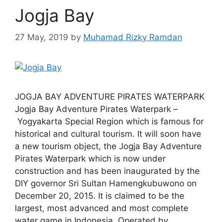
Jogja Bay
27 May, 2019
by
Muhamad Rizky Ramdan
JOGJA BAY ADVENTURE PIRATES WATERPARK
Jogja Bay Adventure Pirates Waterpark –
Yogyakarta Special Region which is famous for
historical and cultural tourism. It will soon have
a new tourism object, the Jogja Bay Adventure
Pirates Waterpark which is now under
construction and has been inaugurated by the
DIY governor Sri Sultan Hamengkubuwono on
December 20, 2015. It is claimed to be the
largest, most advanced and most complete
water game in Indonesia. Operated by