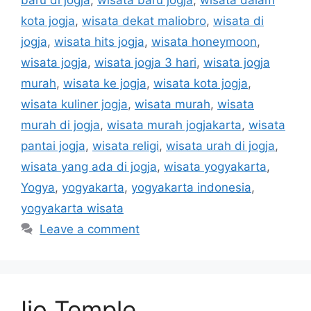
baru di jogja
,
wisata baru jogja
,
wisata dalam
kota jogja
,
wisata dekat maliobro
,
wisata di
jogja
,
wisata hits jogja
,
wisata honeymoon
,
wisata jogja
,
wisata jogja 3 hari
,
wisata jogja
murah
,
wisata ke jogja
,
wisata kota jogja
,
wisata kuliner jogja
,
wisata murah
,
wisata
murah di jogja
,
wisata murah jogjakarta
,
wisata
pantai jogja
,
wisata religi
,
wisata urah di jogja
,
wisata yang ada di jogja
,
wisata yogyakarta
,
Yogya
,
yogyakarta
,
yogyakarta indonesia
,
yogyakarta wisata
Leave a comment
Ijo Temple