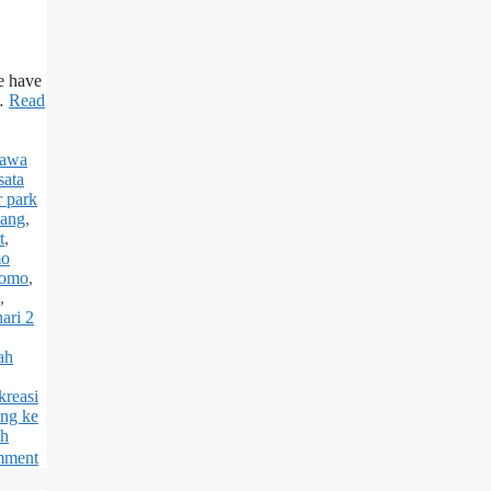
We have
 …
Read
jawa
sata
r park
lang
,
t
,
mo
romo
,
,
ari 2
ah
kreasi
ing ke
ah
mment