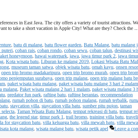
eferences in East Java. The city offers a variety of tourist attractions. 
ant to take a short vacation in Apple City! What are they? Check the
enture
,
batu di malang
,
batu flower garden
,
Batu Malang
,
batu malang 
 puteri
,
coban rais
,
coban rondo
,
coban sewu
,
coban talun
,
destinasi wi
paket honeymoon
,
hawai waterpark
,
jawa
,
jawa timur park 2
,
jawa timu
ng
,
Kota wisata batu
,
Liburan ke malang 2019
,
Lokasi Wisata Batu Ma
gong
,
museum taman satwa
,
objek wisata batu
,
omah kayu
,
onsen resor
,
open trip bromo madakaripura
,
open trip bromo murah
,
open trip bro
romo penjemputan surabaya
,
open trip malang
,
open trip malang batu b
lam
,
paket wisata batu malang
,
paket wisata batu malang 3 hari 2 malam
ta malang
,
Paket wisata malang 2 hari 1 malam
,
paket wisata malang 3 h
atu
,
predator fun park
,
rafting batu
,
rafting berantas
,
recommendation
malang
,
rumah pohon di batu
,
rumah pohon malang
,
rumah terbalik
,
rum
 batu
,
staycation villa
,
staycation villa batu
,
sumber pitu pujon
,
taman
 selecta
,
Taman Wisata Batu Malang
,
tempat rekreasi di batu
,
tempat re
lang
,
the legend star
,
timur park 1
,
trail bromo
,
training villa batu
,
travel
lla for staycation batu
,
villa keluarga batu
,
villa mewah batu
,
villa mew
isata kota malang
,
wisata malang batu
,
wisata petik apel
Leave a co