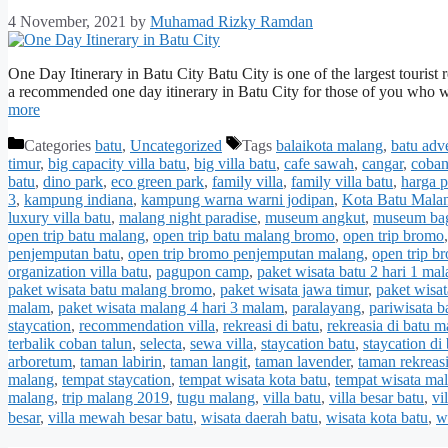
4 November, 2021
by
Muhamad Rizky Ramdan
One Day Itinerary in Batu City Batu City is one of the largest tourist r
a recommended one day itinerary in Batu City for those of you who w
more
Categories
batu
,
Uncategorized
Tags
balaikota malang
,
batu adv
timur
,
big capacity villa batu
,
big villa batu
,
cafe sawah
,
cangar
,
coban
batu
,
dino park
,
eco green park
,
family villa
,
family villa batu
,
harga 
3
,
kampung indiana
,
kampung warna warni jodipan
,
Kota Batu Mala
luxury villa batu
,
malang night paradise
,
museum angkut
,
museum ba
open trip batu malang
,
open trip batu malang bromo
,
open trip bromo
penjemputan batu
,
open trip bromo penjemputan malang
,
open trip b
organization villa batu
,
pagupon camp
,
paket wisata batu 2 hari 1 ma
paket wisata batu malang bromo
,
paket wisata jawa timur
,
paket wisa
malam
,
paket wisata malang 4 hari 3 malam
,
paralayang
,
pariwisata b
staycation
,
recommendation villa
,
rekreasi di batu
,
rekreasia di batu 
terbalik coban talun
,
selecta
,
sewa villa
,
staycation batu
,
staycation di
arboretum
,
taman labirin
,
taman langit
,
taman lavender
,
taman rekreasi
malang
,
tempat staycation
,
tempat wisata kota batu
,
tempat wisata ma
malang
,
trip malang 2019
,
tugu malang
,
villa batu
,
villa besar batu
,
vi
besar
,
villa mewah besar batu
,
wisata daerah batu
,
wisata kota batu
,
w