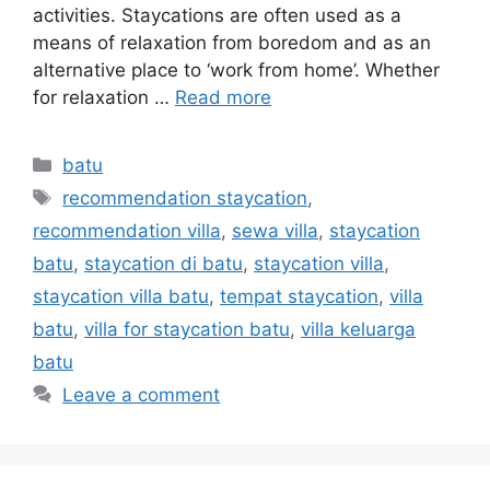
activities. Staycations are often used as a
means of relaxation from boredom and as an
alternative place to ‘work from home’. Whether
for relaxation …
Read more
batu
recommendation staycation
,
recommendation villa
,
sewa villa
,
staycation
batu
,
staycation di batu
,
staycation villa
,
staycation villa batu
,
tempat staycation
,
villa
batu
,
villa for staycation batu
,
villa keluarga
batu
Leave a comment