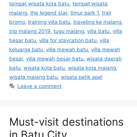
tempat wisata kota batu
,
tempat wisata
malang
,
the legend star
,
timur park 1
,
trail
bromo
,
training villa batu
,
traveling ke malang
,
trip malang 2019
,
tugu malang
,
villa batu
,
villa
besar batu
,
villa for staycation batu
,
villa
keluarga batu
,
villa mewah batu
,
villa mewah
besar
,
villa mewah besar batu
,
wisata daerah
batu
,
wisata kota batu
,
wisata kota malang
,
wisata malang batu
,
wisata petik apel
Leave a comment
Must-visit destinations
in Batu City