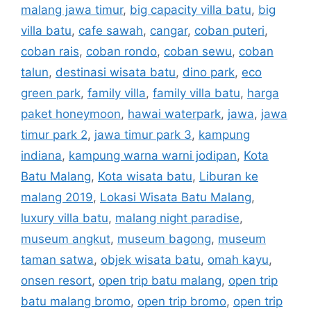
malang jawa timur
,
big capacity villa batu
,
big
villa batu
,
cafe sawah
,
cangar
,
coban puteri
,
coban rais
,
coban rondo
,
coban sewu
,
coban
talun
,
destinasi wisata batu
,
dino park
,
eco
green park
,
family villa
,
family villa batu
,
harga
paket honeymoon
,
hawai waterpark
,
jawa
,
jawa
timur park 2
,
jawa timur park 3
,
kampung
indiana
,
kampung warna warni jodipan
,
Kota
Batu Malang
,
Kota wisata batu
,
Liburan ke
malang 2019
,
Lokasi Wisata Batu Malang
,
luxury villa batu
,
malang night paradise
,
museum angkut
,
museum bagong
,
museum
taman satwa
,
objek wisata batu
,
omah kayu
,
onsen resort
,
open trip batu malang
,
open trip
batu malang bromo
,
open trip bromo
,
open trip