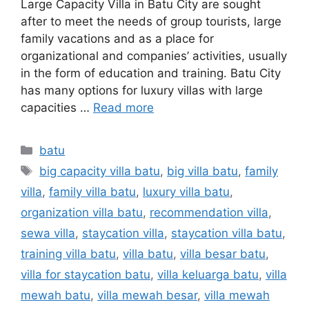
Large Capacity Villa in Batu City are sought
after to meet the needs of group tourists, large
family vacations and as a place for
organizational and companies’ activities, usually
in the form of education and training. Batu City
has many options for luxury villas with large
capacities …
Read more
batu
big capacity villa batu
,
big villa batu
,
family
villa
,
family villa batu
,
luxury villa batu
,
organization villa batu
,
recommendation villa
,
sewa villa
,
staycation villa
,
staycation villa batu
,
training villa batu
,
villa batu
,
villa besar batu
,
villa for staycation batu
,
villa keluarga batu
,
villa
mewah batu
,
villa mewah besar
,
villa mewah