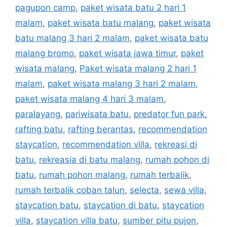
pagupon camp
,
paket wisata batu 2 hari 1
malam
,
paket wisata batu malang
,
paket wisata
batu malang 3 hari 2 malam
,
paket wisata batu
malang bromo
,
paket wisata jawa timur
,
paket
wisata malang
,
Paket wisata malang 2 hari 1
malam
,
paket wisata malang 3 hari 2 malam
,
paket wisata malang 4 hari 3 malam
,
paralayang
,
pariwisata batu
,
predator fun park
,
rafting batu
,
rafting berantas
,
recommendation
staycation
,
recommendation villa
,
rekreasi di
batu
,
rekreasia di batu malang
,
rumah pohon di
batu
,
rumah pohon malang
,
rumah terbalik
,
rumah terbalik coban talun
,
selecta
,
sewa villa
,
staycation batu
,
staycation di batu
,
staycation
villa
,
staycation villa batu
,
sumber pitu pujon
,