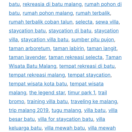
batu
,
rekreasia di batu malang
,
rumah pohon di
batu
,
rumah pohon malang
,
rumah terbalik
,
rumah terbalik coban talun
,
selecta
,
sewa villa
,
staycation batu
,
staycation di batu
,
staycation
villa
,
staycation villa batu
,
sumber pitu pujon
,
taman arboretum
,
taman labirin
,
taman langit
,
taman lavender
,
taman rekreasi selecta
,
Taman
Wisata Batu Malang
,
tempat rekreasi di batu
,
tempat rekreasi malang
,
tempat staycation
,
tempat wisata kota batu
,
tempat wisata
malang
,
the legend star
,
timur park 1
,
trail
bromo
,
training villa batu
,
traveling ke malang
,
trip malang 2019
,
tugu malang
,
villa batu
,
villa
besar batu
,
villa for staycation batu
,
villa
keluarga batu
,
villa mewah batu
,
villa mewah