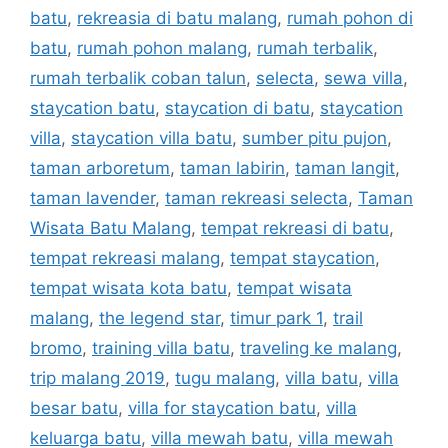
batu
,
rekreasia di batu malang
,
rumah pohon di
batu
,
rumah pohon malang
,
rumah terbalik
,
rumah terbalik coban talun
,
selecta
,
sewa villa
,
staycation batu
,
staycation di batu
,
staycation
villa
,
staycation villa batu
,
sumber pitu pujon
,
taman arboretum
,
taman labirin
,
taman langit
,
taman lavender
,
taman rekreasi selecta
,
Taman
Wisata Batu Malang
,
tempat rekreasi di batu
,
tempat rekreasi malang
,
tempat staycation
,
tempat wisata kota batu
,
tempat wisata
malang
,
the legend star
,
timur park 1
,
trail
bromo
,
training villa batu
,
traveling ke malang
,
trip malang 2019
,
tugu malang
,
villa batu
,
villa
besar batu
,
villa for staycation batu
,
villa
keluarga batu
,
villa mewah batu
,
villa mewah