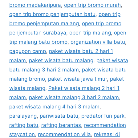
bromo madakaripura
,
open trip bromo murah
,
open trip bromo penjemputan batu
,
open trip
bromo penjemputan malang
,
open trip bromo
penjemputan surabaya
,
open trip malang
,
open
trip malang batu bromo
,
organization villa batu
,
pagupon camp
,
paket wisata batu 2 hari 1
malam
,
paket wisata batu malang
,
paket wisata
batu malang 3 hari 2 malam
,
paket wisata batu
malang bromo
,
paket wisata jawa timur
,
paket
wisata malang
,
Paket wisata malang 2 hari 1
malam
,
paket wisata malang 3 hari 2 malam
,
paket wisata malang 4 hari 3 malam
,
paralayang
,
pariwisata batu
,
predator fun park
,
rafting batu
,
rafting berantas
,
recommendation
staycation
,
recommendation villa
,
rekreasi di