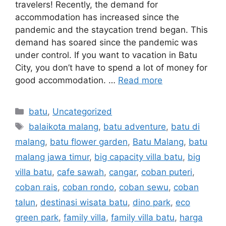
travelers! Recently, the demand for
accommodation has increased since the
pandemic and the staycation trend began. This
demand has soared since the pandemic was
under control. If you want to vacation in Batu
City, you don’t have to spend a lot of money for
good accommodation. …
Read more
batu
,
Uncategorized
balaikota malang
,
batu adventure
,
batu di
malang
,
batu flower garden
,
Batu Malang
,
batu
malang jawa timur
,
big capacity villa batu
,
big
villa batu
,
cafe sawah
,
cangar
,
coban puteri
,
coban rais
,
coban rondo
,
coban sewu
,
coban
talun
,
destinasi wisata batu
,
dino park
,
eco
green park
,
family villa
,
family villa batu
,
harga