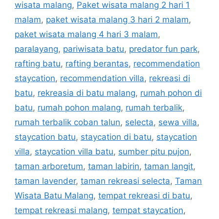
wisata malang
,
Paket wisata malang 2 hari 1
malam
,
paket wisata malang 3 hari 2 malam
,
paket wisata malang 4 hari 3 malam
,
paralayang
,
pariwisata batu
,
predator fun park
,
rafting batu
,
rafting berantas
,
recommendation
staycation
,
recommendation villa
,
rekreasi di
batu
,
rekreasia di batu malang
,
rumah pohon di
batu
,
rumah pohon malang
,
rumah terbalik
,
rumah terbalik coban talun
,
selecta
,
sewa villa
,
staycation batu
,
staycation di batu
,
staycation
villa
,
staycation villa batu
,
sumber pitu pujon
,
taman arboretum
,
taman labirin
,
taman langit
,
taman lavender
,
taman rekreasi selecta
,
Taman
Wisata Batu Malang
,
tempat rekreasi di batu
,
tempat rekreasi malang
,
tempat staycation
,