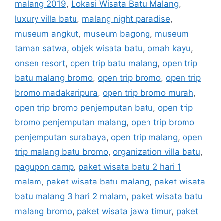
malang 2019
,
Lokasi Wisata Batu Malang
,
luxury villa batu
,
malang night paradise
,
museum angkut
,
museum bagong
,
museum
taman satwa
,
objek wisata batu
,
omah kayu
,
onsen resort
,
open trip batu malang
,
open trip
batu malang bromo
,
open trip bromo
,
open trip
bromo madakaripura
,
open trip bromo murah
,
open trip bromo penjemputan batu
,
open trip
bromo penjemputan malang
,
open trip bromo
penjemputan surabaya
,
open trip malang
,
open
trip malang batu bromo
,
organization villa batu
,
pagupon camp
,
paket wisata batu 2 hari 1
malam
,
paket wisata batu malang
,
paket wisata
batu malang 3 hari 2 malam
,
paket wisata batu
malang bromo
,
paket wisata jawa timur
,
paket