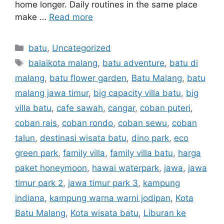
home longer. Daily routines in the same place
make …
Read more
batu
,
Uncategorized
balaikota malang
,
batu adventure
,
batu di
malang
,
batu flower garden
,
Batu Malang
,
batu
malang jawa timur
,
big capacity villa batu
,
big
villa batu
,
cafe sawah
,
cangar
,
coban puteri
,
coban rais
,
coban rondo
,
coban sewu
,
coban
talun
,
destinasi wisata batu
,
dino park
,
eco
green park
,
family villa
,
family villa batu
,
harga
paket honeymoon
,
hawai waterpark
,
jawa
,
jawa
timur park 2
,
jawa timur park 3
,
kampung
indiana
,
kampung warna warni jodipan
,
Kota
Batu Malang
,
Kota wisata batu
,
Liburan ke