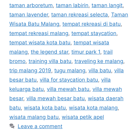
taman arboretum
,
taman labirin
,
taman langit
,
taman lavender
,
taman rekreasi selecta
,
Taman
Wisata Batu Malang
,
tempat rekreasi di batu
,
tempat rekreasi malang
,
tempat staycation
,
tempat wisata kota batu
,
tempat wisata
malang
,
the legend star
,
timur park 1
,
trail
bromo
,
training villa batu
,
traveling ke malang
,
trip malang 2019
,
tugu malang
,
villa batu
,
villa
besar batu
,
villa for staycation batu
,
villa
keluarga batu
,
villa mewah batu
,
villa mewah
besar
,
villa mewah besar batu
,
wisata daerah
batu
,
wisata kota batu
,
wisata kota malang
,
wisata malang batu
,
wisata petik apel
Leave a comment