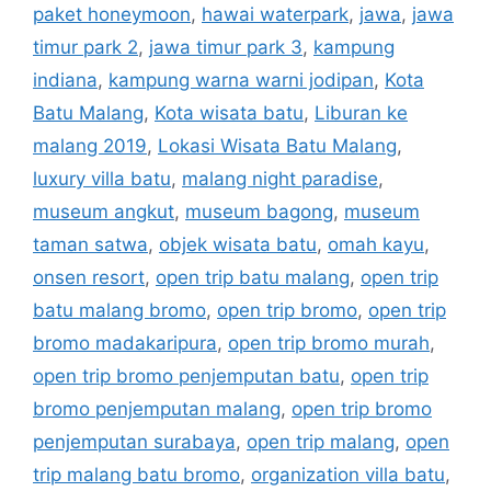
paket honeymoon
,
hawai waterpark
,
jawa
,
jawa
timur park 2
,
jawa timur park 3
,
kampung
indiana
,
kampung warna warni jodipan
,
Kota
Batu Malang
,
Kota wisata batu
,
Liburan ke
malang 2019
,
Lokasi Wisata Batu Malang
,
luxury villa batu
,
malang night paradise
,
museum angkut
,
museum bagong
,
museum
taman satwa
,
objek wisata batu
,
omah kayu
,
onsen resort
,
open trip batu malang
,
open trip
batu malang bromo
,
open trip bromo
,
open trip
bromo madakaripura
,
open trip bromo murah
,
open trip bromo penjemputan batu
,
open trip
bromo penjemputan malang
,
open trip bromo
penjemputan surabaya
,
open trip malang
,
open
trip malang batu bromo
,
organization villa batu
,