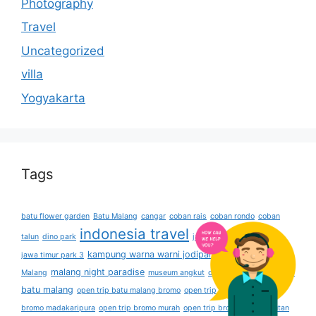
Photography
Travel
Uncategorized
villa
Yogyakarta
Tags
batu flower garden
Batu Malang
cangar
coban rais
coban rondo
coban
indonesia travel
talun
dino park
jawa
jawa timur park 2
kampung warna warni jodipan
Komodo
jawa timur park 3
Kota Batu
malang night paradise
open trip
Malang
museum angkut
onsen resort
batu malang
open trip batu malang bromo
open trip bromo
open trip
bromo madakaripura
open trip bromo murah
open trip bromo penjemputan