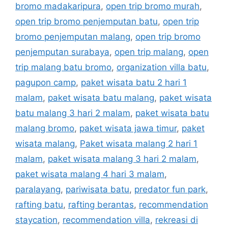
bromo madakaripura
,
open trip bromo murah
,
open trip bromo penjemputan batu
,
open trip
bromo penjemputan malang
,
open trip bromo
penjemputan surabaya
,
open trip malang
,
open
trip malang batu bromo
,
organization villa batu
,
pagupon camp
,
paket wisata batu 2 hari 1
malam
,
paket wisata batu malang
,
paket wisata
batu malang 3 hari 2 malam
,
paket wisata batu
malang bromo
,
paket wisata jawa timur
,
paket
wisata malang
,
Paket wisata malang 2 hari 1
malam
,
paket wisata malang 3 hari 2 malam
,
paket wisata malang 4 hari 3 malam
,
paralayang
,
pariwisata batu
,
predator fun park
,
rafting batu
,
rafting berantas
,
recommendation
staycation
,
recommendation villa
,
rekreasi di