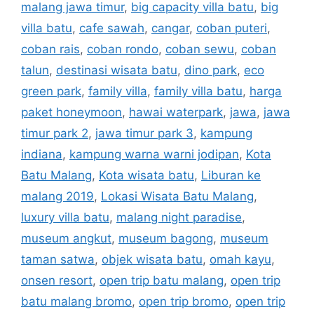
malang jawa timur
,
big capacity villa batu
,
big
villa batu
,
cafe sawah
,
cangar
,
coban puteri
,
coban rais
,
coban rondo
,
coban sewu
,
coban
talun
,
destinasi wisata batu
,
dino park
,
eco
green park
,
family villa
,
family villa batu
,
harga
paket honeymoon
,
hawai waterpark
,
jawa
,
jawa
timur park 2
,
jawa timur park 3
,
kampung
indiana
,
kampung warna warni jodipan
,
Kota
Batu Malang
,
Kota wisata batu
,
Liburan ke
malang 2019
,
Lokasi Wisata Batu Malang
,
luxury villa batu
,
malang night paradise
,
museum angkut
,
museum bagong
,
museum
taman satwa
,
objek wisata batu
,
omah kayu
,
onsen resort
,
open trip batu malang
,
open trip
batu malang bromo
,
open trip bromo
,
open trip