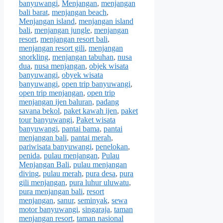
banyuwangi
,
Menjangan
,
menjangan
bali barat
,
menjangan beach
,
Menjangan island
,
menjangan island
bali
,
menjangan jungle
,
menjangan
resort
,
menjangan resort bali
,
menjangan resort gili
,
menjangan
snorkling
,
menjangan tabuhan
,
nusa
dua
,
nusa menjangan
,
objek wisata
banyuwangi
,
obyek wisata
banyuwangi
,
open trip banyuwangi
,
open trip menjangan
,
open trip
menjangan ijen baluran
,
padang
savana bekol
,
paket kawah ijen
,
paket
tour banyuwangi
,
Paket wisata
banyuwangi
,
pantai bama
,
pantai
menjangan bali
,
pantai merah
,
pariwisata banyuwangi
,
penelokan
,
penida
,
pulau menjangan
,
Pulau
Menjangan Bali
,
pulau menjangan
diving
,
pulau merah
,
pura desa
,
pura
gili menjangan
,
pura luhur uluwatu
,
pura menjangan bali
,
resort
menjangan
,
sanur
,
seminyak
,
sewa
motor banyuwangi
,
singaraja
,
taman
menjangan resort
,
taman nasional