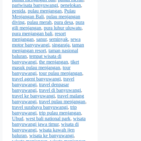
pariwisata banyuwangi
,
penelokan
,
penida
,
pulau menjangan
,
Pulau
Menjangan Bali
,
pulau menjangan
diving
,
pulau merah
,
pura desa
,
pura
gili menjangan
,
pura luhur uluwatu
,
pura menjangan bali
,
resort
menjangan
,
sanur
,
seminyak
,
sewa
motor banyuwangi
,
singaraja
,
taman
menjangan resort
,
taman nasional
baluran
,
tempat wisata di
banyuwangi
,
the menjangan
,
tiket
masuk pulau menjangan
,
tour
banyuwangi
,
tour pulau menjangan
,
travel agent banyuwangi
,
travel
banyuwangi
,
travel denpasar
banyuwangi
,
travel di banyuwangi
,
travel ke banyuwangi
,
travel malang
banyuwangi
,
travel pulau menjangan
,
travel surabaya banyuwangi
,
trip
banyuwangi
,
trip pulau menjangan
,
Ubud
,
west bali national park
,
wisata
banyuwangi jawa timur
,
wisata di
banyuwangi
,
wisata kawah ijen
baluran
,
wisata ke banyuwangi
,