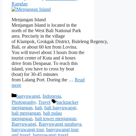
Ramdan
Menjangan Island
Menjangan Island is located in the
north of the West Bali National Park
area. Precisely in the village
of Klampok, Grokgak District, Buleleng Regency,
Bali, or about 60 km from Lovina.
You will travel about 3 hours from the
tourist center of Kuta and 4 hours
drive from Denpasar. To reach this
island, you have to cross by boat
(boat) for 30-45 minutes
from Lalang Port. During the …
Read
more
Categories
banyuwangi
,
Indonesia
,
Tags
Photography
,
Travel
backpacker
menjangan
,
bali
,
bali banyuwangi
,
bali menjangan
,
bali pulau
menjangan
,
bali tower menjangan
,
Banyuwangi
,
Banyuwangi surabaya
,
banyuwangi tour
,
banyuwangi tour
and travel
,
banyuwangi travel
,