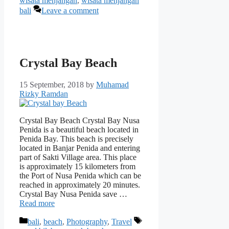
wisata menjangan
,
wisata menjangan
bali
Leave a comment
Crystal Bay Beach
15 September, 2018
by
Muhamad
Rizky Ramdan
Crystal Bay Beach Crystal Bay Nusa
Penida is a beautiful beach located in
Penida Bay. This beach is precisely
located in Banjar Penida and entering
part of Sakti Village area. This place
is approximately 15 kilometers from
the Port of Nusa Penida which can be
reached in approximately 20 minutes.
Crystal Bay Nusa Penida save …
Read more
Categories
Tags
bali
,
beach
,
Photography
,
Travel