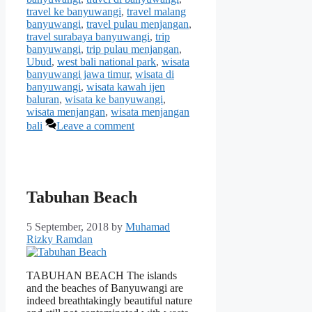
travel ke banyuwangi
,
travel malang
banyuwangi
,
travel pulau menjangan
,
travel surabaya banyuwangi
,
trip
banyuwangi
,
trip pulau menjangan
,
Ubud
,
west bali national park
,
wisata
banyuwangi jawa timur
,
wisata di
banyuwangi
,
wisata kawah ijen
baluran
,
wisata ke banyuwangi
,
wisata menjangan
,
wisata menjangan
bali
Leave a comment
Tabuhan Beach
5 September, 2018
by
Muhamad
Rizky Ramdan
TABUHAN BEACH The islands
and the beaches of Banyuwangi are
indeed breathtakingly beautiful nature