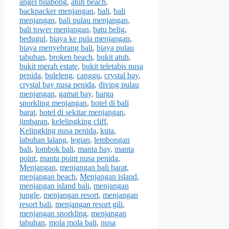
angel bilabong
,
atuh beach
,
backpacker menjangan
,
bali
,
bali
menjangan
,
bali pulau menjangan
,
bali tower menjangan
,
batu belig
,
bedugul
,
biaya ke pula menjangan
,
biaya menyebrang bali
,
biaya pulau
tabuhan
,
broken beach
,
bukit atuh
,
bukit merah estate
,
bukit teletabis nusa
penida
,
buleleng
,
canggu
,
crystal bay
,
crystal bay nusa penida
,
diving pulau
menjangan
,
gamat bay
,
harga
snorkling menjangan
,
hotel di bali
barat
,
hotel di sekitar menjangan
,
jimbaran
,
kelelingking cliff
,
Kelingking nusa penida
,
kuta
,
labuhan lalang
,
legian
,
lembongan
bali
,
lombok bali
,
manta bay
,
manta
point
,
manta point nusa penida
,
Menjangan
,
menjangan bali barat
,
menjangan beach
,
Menjangan island
,
menjangan island bali
,
menjangan
jungle
,
menjangan resort
,
menjangan
resort bali
,
menjangan resort gili
,
menjangan snorkling
,
menjangan
tabuhan
,
mola mola bali
,
nusa