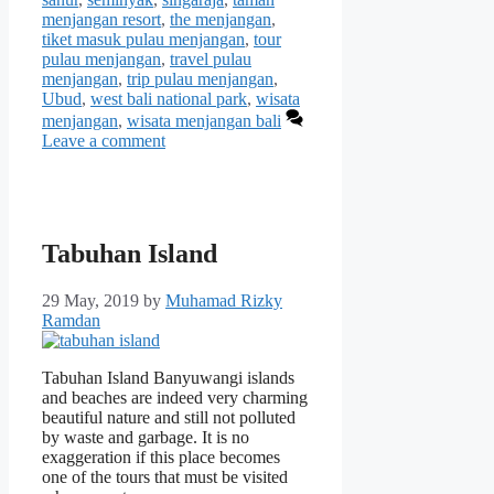
menjangan resort
,
the menjangan
,
tiket masuk pulau menjangan
,
tour
pulau menjangan
,
travel pulau
menjangan
,
trip pulau menjangan
,
Ubud
,
west bali national park
,
wisata
menjangan
,
wisata menjangan bali
Leave a comment
Tabuhan Island
29 May, 2019
by
Muhamad Rizky
Ramdan
Tabuhan Island Banyuwangi islands
and beaches are indeed very charming
beautiful nature and still not polluted
by waste and garbage. It is no
exaggeration if this place becomes
one of the tours that must be visited