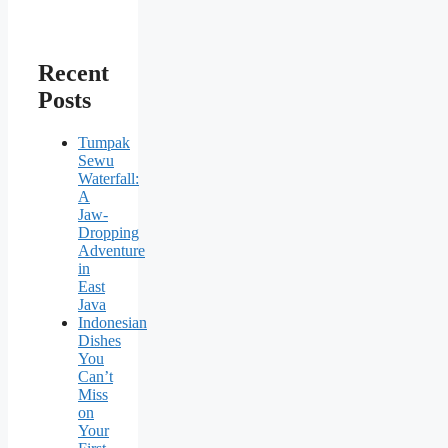
Recent
Posts
Tumpak
Sewu
Waterfall:
A
Jaw-
Dropping
Adventure
in
East
Java
Indonesian
Dishes
You
Can’t
Miss
on
Your