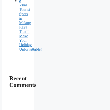
8
Viral
Tourist
Spots
in
Malang
Raya
That’ll
Make
Your
Holiday
Unforgettable!
Recent
Comments