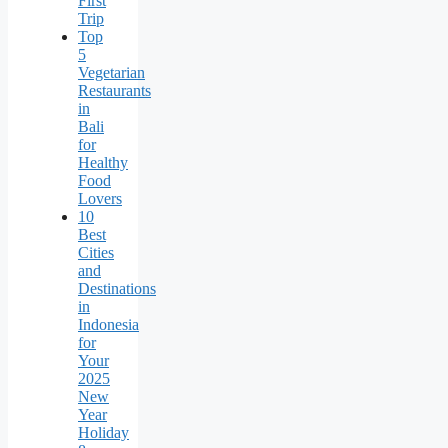
First
Trip
Top
5
Vegetarian
Restaurants
in
Bali
for
Healthy
Food
Lovers
10
Best
Cities
and
Destinations
in
Indonesia
for
Your
2025
New
Year
Holiday