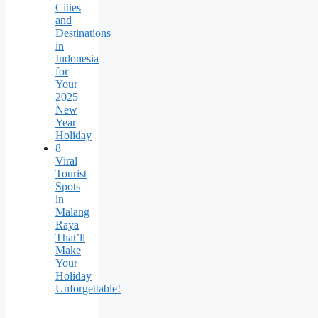
Cities
and
Destinations
in
Indonesia
for
Your
2025
New
Year
Holiday
8
Viral
Tourist
Spots
in
Malang
Raya
That’ll
Make
Your
Holiday
Unforgettable!