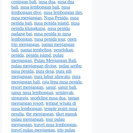
ceningan bali
,
nusa dua
,
nusa dua
bali
,
nusa lembongan bali
,
nusa
lembongan dive
,
nusa lembongan tips
,
nusa menjangan
,
Nusa Penida
,
nusa
penida bali
,
nusa penida island
,
nusa
penida klungkung
,
nusa penida
padang bai
,
nusa penida to nusa
lembongan
,
nusa penida tour
,
open
trip menjangan
,
pantai menjangan
bali
,
pantai tembeling
,
penelokan
,
penida
,
penida island
,
pulau
menjangan
,
Pulau Menjangan Bali
,
pulau menjangan diving
,
pulau seribu
nusa penida
,
pura desa
,
pura gili
menjangan
,
pura luhur uluwatu
,
pura
menjangan bali
,
raja lima nusa penida
,
resort menjangan
,
sanur
,
sanur bali
,
sanur nusa lembongan
,
seminyak
,
singaraja
,
snorkling nusa dua
,
taman
menjangan resort
,
tempat wisata di
nusa lembongan
,
temple point nusa
pendia
,
the menjangan
,
tiket masuk
pulau menjangan
,
tour pulau
menjangan
,
travel nusa lembongan
,
travel pulau menjangan
,
trip pulau