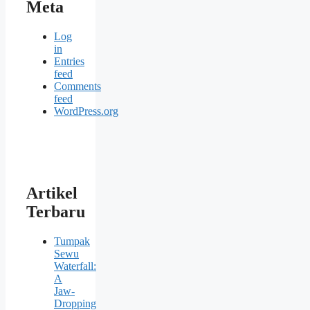
Meta
Log
in
Entries
feed
Comments
feed
WordPress.org
Artikel
Terbaru
Tumpak
Sewu
Waterfall:
A
Jaw-
Dropping