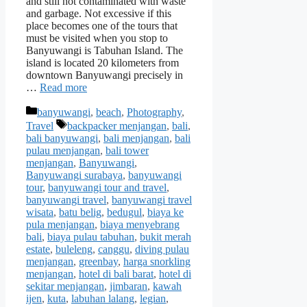
and still not contaminated with waste
and garbage. Not excessive if this
place becomes one of the tours that
must be visited when you stop to
Banyuwangi is Tabuhan Island. The
island is located 20 kilometers from
downtown Banyuwangi precisely in
…
Read more
Categories
banyuwangi
,
beach
,
Photography
,
Tags
Travel
backpacker menjangan
,
bali
,
bali banyuwangi
,
bali menjangan
,
bali
pulau menjangan
,
bali tower
menjangan
,
Banyuwangi
,
Banyuwangi surabaya
,
banyuwangi
tour
,
banyuwangi tour and travel
,
banyuwangi travel
,
banyuwangi travel
wisata
,
batu belig
,
bedugul
,
biaya ke
pula menjangan
,
biaya menyebrang
bali
,
biaya pulau tabuhan
,
bukit merah
estate
,
buleleng
,
canggu
,
diving pulau
menjangan
,
greenbay
,
harga snorkling
menjangan
,
hotel di bali barat
,
hotel di
sekitar menjangan
,
jimbaran
,
kawah
ijen
,
kuta
,
labuhan lalang
,
legian
,