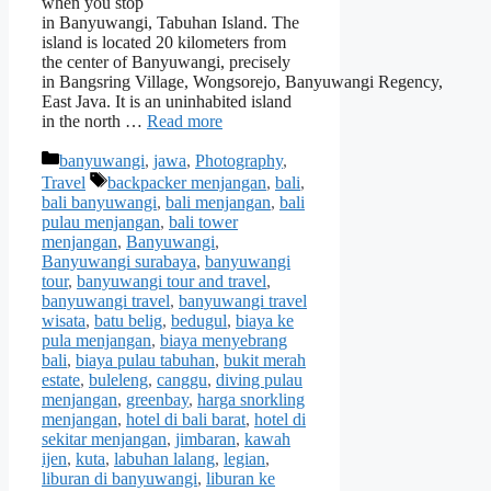
when you stop
in Banyuwangi, Tabuhan Island. The
island is located 20 kilometers from
the center of Banyuwangi, precisely
in Bangsring Village, Wongsorejo, Banyuwangi Regency,
East Java. It is an uninhabited island
in the north …
Read more
Categories
banyuwangi
,
jawa
,
Photography
,
Tags
Travel
backpacker menjangan
,
bali
,
bali banyuwangi
,
bali menjangan
,
bali
pulau menjangan
,
bali tower
menjangan
,
Banyuwangi
,
Banyuwangi surabaya
,
banyuwangi
tour
,
banyuwangi tour and travel
,
banyuwangi travel
,
banyuwangi travel
wisata
,
batu belig
,
bedugul
,
biaya ke
pula menjangan
,
biaya menyebrang
bali
,
biaya pulau tabuhan
,
bukit merah
estate
,
buleleng
,
canggu
,
diving pulau
menjangan
,
greenbay
,
harga snorkling
menjangan
,
hotel di bali barat
,
hotel di
sekitar menjangan
,
jimbaran
,
kawah
ijen
,
kuta
,
labuhan lalang
,
legian
,
liburan di banyuwangi
,
liburan ke