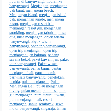
liburan di banyuwangi
,
liburan ke
banyuwangi
,
Menjangan
,
menjangan
bali barat
,
menjangan beach
,
Menjangan island
,
menjangan island
bali
,
menjangan jungle
,
menjangan
resort
,
menjangan resort bali
,
menjangan resort gili
,
menjangan
snorkling
,
menjangan tabuhan
,
nusa
dua
,
nusa menjangan
,
objek wisata
banyuwangi
,
obyek wisata
banyuwangi
,
open trip banyuwangi
,
open trip menjangan
,
open trip
menjangan ijen baluran
,
padang
savana bekol
,
paket kawah ijen
,
paket
tour banyuwangi
,
Paket wisata
banyuwangi
,
pantai bama
,
pantai
menjangan bali
,
pantai merah
,
pariwisata banyuwangi
,
penelokan
,
penida
,
pulau menjangan
,
Pulau
Menjangan Bali
,
pulau menjangan
diving
,
pulau merah
,
pura desa
,
pura
gili menjangan
,
pura luhur uluwatu
,
pura menjangan bali
,
resort
menjangan
,
sanur
,
seminyak
,
sewa
motor banyuwangi
,
singaraja
,
taman