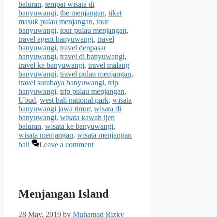
baluran
,
tempat wisata di
banyuwangi
,
the menjangan
,
tiket
masuk pulau menjangan
,
tour
banyuwangi
,
tour pulau menjangan
,
travel agent banyuwangi
,
travel
banyuwangi
,
travel denpasar
banyuwangi
,
travel di banyuwangi
,
travel ke banyuwangi
,
travel malang
banyuwangi
,
travel pulau menjangan
,
travel surabaya banyuwangi
,
trip
banyuwangi
,
trip pulau menjangan
,
Ubud
,
west bali national park
,
wisata
banyuwangi jawa timur
,
wisata di
banyuwangi
,
wisata kawah ijen
baluran
,
wisata ke banyuwangi
,
wisata menjangan
,
wisata menjangan
bali
Leave a comment
Menjangan Island
28 May, 2019
by
Muhamad Rizky