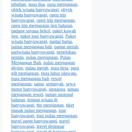
tabuhan
,
nusa dua
,
nusa menjangan
,
objek wisata banyuwangi
,
obyek
wisata banyuwangi
,
open trip
banyuwangi
,
open trip menjangan
,
open trip menjangan ijen baluran
,
padang savana bekol
,
paket kawah
ijen
,
paket tour banyuwangi
,
Paket
wisata banyuwangi
,
pantai bama
,
pantai menjangan bali
,
pantai merah
,
pariwisata banyuwangi
,
penelokan
,
penida
,
pulau menjangan
,
Pulau
Menjangan Bali
,
pulau menjangan
diving
,
pulau merah
,
pura desa
,
pura
gili menjangan
,
pura luhur uluwatu
,
pura menjangan bali
,
resort
menjangan
,
sanur
,
seminyak
,
sewa
motor banyuwangi
,
singaraja
,
taman
menjangan resort
,
taman nasional
baluran
,
tempat wisata di
banyuwangi
,
the menjangan
,
tiket
masuk pulau menjangan
,
tour
banyuwangi
,
tour pulau menjangan
,
travel agent banyuwangi
,
travel
banyuwangi
,
travel denpasar
banyuwangi
,
travel di banyuwangi
,