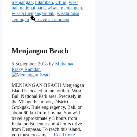
menjangan
,
tulamben
,
Ubud
,
west
bali national park
,
wisata menjangan
,
wisata menjangan bali
,
wisata nusa
ceningan
Leave a comment
Menjangan Beach
5 September, 2018
by
Muhamad
Rizky Ramdan
MENJANGAN BEACH Menjangan
island is located in the north of West
Bali National Park area. Precisely in
the Village Klampok, District
Grokgak, Buleleng regency, Bali, or
about 60 km from Lovina. You will
travel approximately 3 hours from
Kuta tourist center and 4 hours drive
from Denpasar. To reach this island,
you must cross by …
Read more