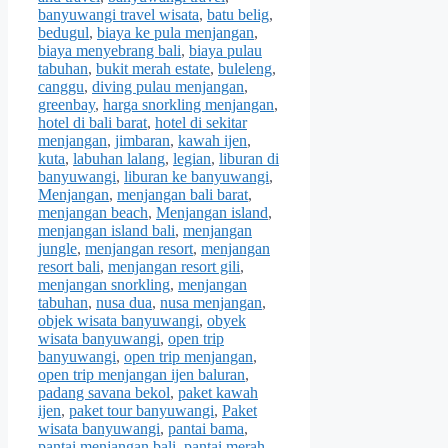
banyuwangi travel wisata
,
batu belig
,
bedugul
,
biaya ke pula menjangan
,
biaya menyebrang bali
,
biaya pulau
tabuhan
,
bukit merah estate
,
buleleng
,
canggu
,
diving pulau menjangan
,
greenbay
,
harga snorkling menjangan
,
hotel di bali barat
,
hotel di sekitar
menjangan
,
jimbaran
,
kawah ijen
,
kuta
,
labuhan lalang
,
legian
,
liburan di
banyuwangi
,
liburan ke banyuwangi
,
Menjangan
,
menjangan bali barat
,
menjangan beach
,
Menjangan island
,
menjangan island bali
,
menjangan
jungle
,
menjangan resort
,
menjangan
resort bali
,
menjangan resort gili
,
menjangan snorkling
,
menjangan
tabuhan
,
nusa dua
,
nusa menjangan
,
objek wisata banyuwangi
,
obyek
wisata banyuwangi
,
open trip
banyuwangi
,
open trip menjangan
,
open trip menjangan ijen baluran
,
padang savana bekol
,
paket kawah
ijen
,
paket tour banyuwangi
,
Paket
wisata banyuwangi
,
pantai bama
,
pantai menjangan bali
,
pantai merah
,