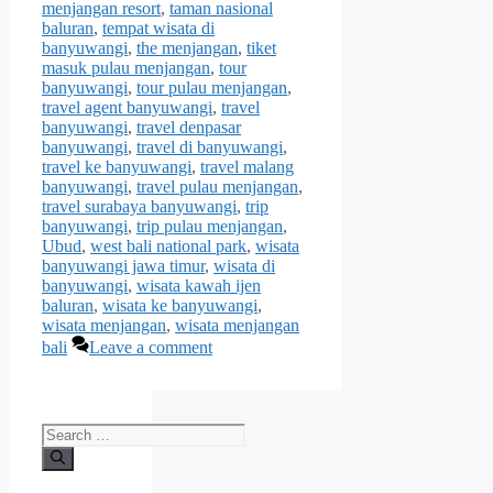
menjangan resort
,
taman nasional
baluran
,
tempat wisata di
banyuwangi
,
the menjangan
,
tiket
masuk pulau menjangan
,
tour
banyuwangi
,
tour pulau menjangan
,
travel agent banyuwangi
,
travel
banyuwangi
,
travel denpasar
banyuwangi
,
travel di banyuwangi
,
travel ke banyuwangi
,
travel malang
banyuwangi
,
travel pulau menjangan
,
travel surabaya banyuwangi
,
trip
banyuwangi
,
trip pulau menjangan
,
Ubud
,
west bali national park
,
wisata
banyuwangi jawa timur
,
wisata di
banyuwangi
,
wisata kawah ijen
baluran
,
wisata ke banyuwangi
,
wisata menjangan
,
wisata menjangan
bali
Leave a comment
Search
for: