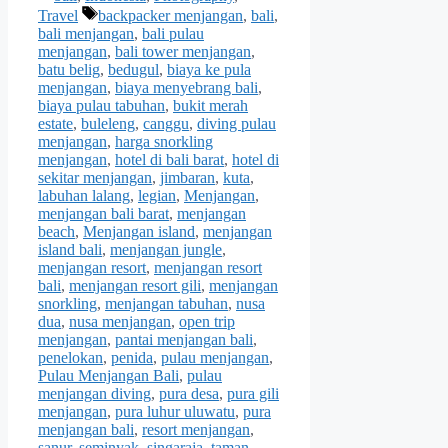
Tags
Travel
backpacker menjangan
,
bali
,
bali menjangan
,
bali pulau
menjangan
,
bali tower menjangan
,
batu belig
,
bedugul
,
biaya ke pula
menjangan
,
biaya menyebrang bali
,
biaya pulau tabuhan
,
bukit merah
estate
,
buleleng
,
canggu
,
diving pulau
menjangan
,
harga snorkling
menjangan
,
hotel di bali barat
,
hotel di
sekitar menjangan
,
jimbaran
,
kuta
,
labuhan lalang
,
legian
,
Menjangan
,
menjangan bali barat
,
menjangan
beach
,
Menjangan island
,
menjangan
island bali
,
menjangan jungle
,
menjangan resort
,
menjangan resort
bali
,
menjangan resort gili
,
menjangan
snorkling
,
menjangan tabuhan
,
nusa
dua
,
nusa menjangan
,
open trip
menjangan
,
pantai menjangan bali
,
penelokan
,
penida
,
pulau menjangan
,
Pulau Menjangan Bali
,
pulau
menjangan diving
,
pura desa
,
pura gili
menjangan
,
pura luhur uluwatu
,
pura
menjangan bali
,
resort menjangan
,
sanur
,
seminyak
,
singaraja
,
taman