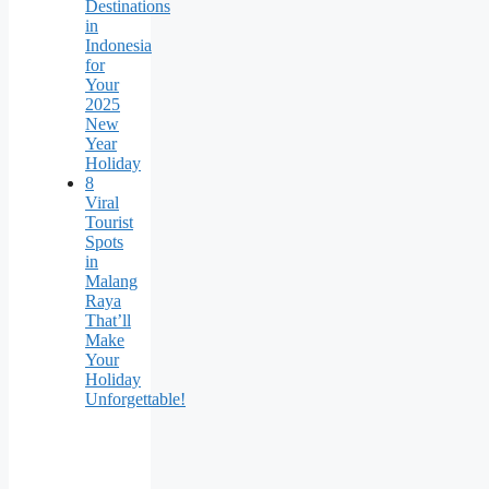
Destinations
in
Indonesia
for
Your
2025
New
Year
Holiday
8
Viral
Tourist
Spots
in
Malang
Raya
That’ll
Make
Your
Holiday
Unforgettable!