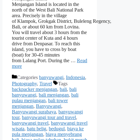
Menjangan Island is located in the
north of the West Bali National Park
area. Precisely in the village
of Klampok, Grokgak District, Buleleng Regency,
Bali, or about 60 km from Lovina.
You will travel about 3 hours from the
tourist center of Kuta and 4 hours
drive from Denpasar. To reach this
island, you have to cross by boat
(boat) for 30-45 minutes
from Lalang Port. During the …
Read
more
Categories
banyuwangi
,
Indonesia
,
Photography
,
Travel
Tags
backpacker menjangan
,
bali
,
bali
banyuwangi
,
bali menjangan
,
bali
pulau menjangan
,
bali tower
menjangan
,
Banyuwangi
,
Banyuwangi surabaya
,
banyuwangi
tour
,
banyuwangi tour and travel
,
banyuwangi travel
,
banyuwangi travel
wisata
,
batu belig
,
bedugul
,
biaya ke
pula menjangan
,
biaya menyebrang
bali
,
biaya pulau tabuhan
,
bukit merah