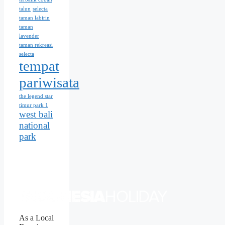
talun
selecta
taman labirin
taman
lavender
taman rekreasi
selecta
tempat
pariwisata
the legend star
timur park 1
west bali
national
park
As a Local