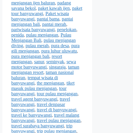
menjangan ijen baluran
,
padang
savana bekol
,
paket kawah ijen
,
paket
tour banyuwangi
,
Paket wisata
banyuwangi
,
pantai bama
,
pantai
menjangan bali
,
pantai merah
,
pariwisata banyuwangi
,
penelokan
,
penida
,
pulau menjangan
,
Pulau
Menjangan Bali
,
pulau menjangan
diving
,
pulau merah
,
pura desa
,
pura
gili menjangan
,
pura luhur uluwatu
,
pura menjangan bali
,
resort
menjangan
,
sanur
,
seminyak
,
sewa
motor banyuwangi
,
singaraja
,
taman
menjangan resort
,
taman nasional
baluran
,
tempat wisata di
banyuwangi
,
the menjangan
,
tiket
masuk pulau menjangan
,
tour
banyuwangi
,
tour pulau menjangan
,
travel agent banyuwangi
,
travel
banyuwangi
,
travel denpasar
banyuwangi
,
travel di banyuwangi
,
travel ke banyuwangi
,
travel malang
banyuwangi
,
travel pulau menjangan
,
travel surabaya banyuwangi
,
trip
banyuwangi
,
trip pulau menjangan
,