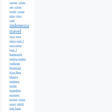
cangar
coban
rais
coban
rondo
coban
talun
dino
park
indonesia
travel
jawa
jawa
timur park 2
jawa timur
park 3
kampung
warna warni
jodipan
Komodo
Kota Batu
Malang
malang
night
paradise
museum
angkut
onsen
open
resort
trip batu