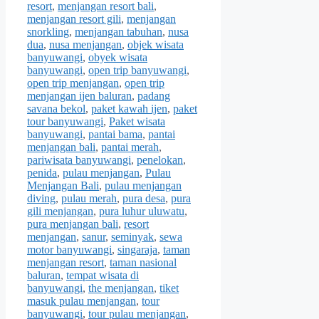
resort
,
menjangan resort bali
,
menjangan resort gili
,
menjangan
snorkling
,
menjangan tabuhan
,
nusa
dua
,
nusa menjangan
,
objek wisata
banyuwangi
,
obyek wisata
banyuwangi
,
open trip banyuwangi
,
open trip menjangan
,
open trip
menjangan ijen baluran
,
padang
savana bekol
,
paket kawah ijen
,
paket
tour banyuwangi
,
Paket wisata
banyuwangi
,
pantai bama
,
pantai
menjangan bali
,
pantai merah
,
pariwisata banyuwangi
,
penelokan
,
penida
,
pulau menjangan
,
Pulau
Menjangan Bali
,
pulau menjangan
diving
,
pulau merah
,
pura desa
,
pura
gili menjangan
,
pura luhur uluwatu
,
pura menjangan bali
,
resort
menjangan
,
sanur
,
seminyak
,
sewa
motor banyuwangi
,
singaraja
,
taman
menjangan resort
,
taman nasional
baluran
,
tempat wisata di
banyuwangi
,
the menjangan
,
tiket
masuk pulau menjangan
,
tour
banyuwangi
,
tour pulau menjangan
,