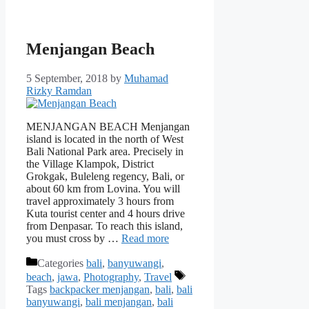
Menjangan Beach
5 September, 2018
by
Muhamad
Rizky Ramdan
MENJANGAN BEACH Menjangan
island is located in the north of West
Bali National Park area. Precisely in
the Village Klampok, District
Grokgak, Buleleng regency, Bali, or
about 60 km from Lovina. You will
travel approximately 3 hours from
Kuta tourist center and 4 hours drive
from Denpasar. To reach this island,
you must cross by …
Read more
Categories
bali
,
banyuwangi
,
beach
,
jawa
,
Photography
,
Travel
Tags
backpacker menjangan
,
bali
,
bali
banyuwangi
,
bali menjangan
,
bali