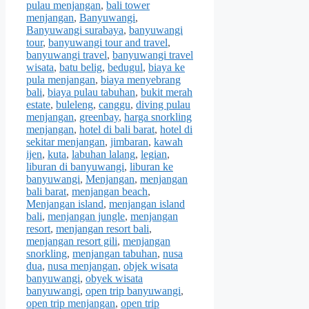
pulau menjangan
,
bali tower
menjangan
,
Banyuwangi
,
Banyuwangi surabaya
,
banyuwangi
tour
,
banyuwangi tour and travel
,
banyuwangi travel
,
banyuwangi travel
wisata
,
batu belig
,
bedugul
,
biaya ke
pula menjangan
,
biaya menyebrang
bali
,
biaya pulau tabuhan
,
bukit merah
estate
,
buleleng
,
canggu
,
diving pulau
menjangan
,
greenbay
,
harga snorkling
menjangan
,
hotel di bali barat
,
hotel di
sekitar menjangan
,
jimbaran
,
kawah
ijen
,
kuta
,
labuhan lalang
,
legian
,
liburan di banyuwangi
,
liburan ke
banyuwangi
,
Menjangan
,
menjangan
bali barat
,
menjangan beach
,
Menjangan island
,
menjangan island
bali
,
menjangan jungle
,
menjangan
resort
,
menjangan resort bali
,
menjangan resort gili
,
menjangan
snorkling
,
menjangan tabuhan
,
nusa
dua
,
nusa menjangan
,
objek wisata
banyuwangi
,
obyek wisata
banyuwangi
,
open trip banyuwangi
,
open trip menjangan
,
open trip