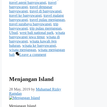
travel agent banyuwangi
,
travel
banyuwangi
,
travel denpasar
banyuwangi
,
travel di banyuwangi
,
travel ke banyuwangi
,
travel malang
banyuwangi
,
travel pulau menjangan
,
travel surabaya banyuwangi
,
trip
banyuwangi
,
trip pulau menjangan
,
Ubud
,
west bali national park
,
wisata
banyuwangi jawa timur
,
wisata di
banyuwangi
,
wisata kawah ijen
baluran
,
wisata ke banyuwangi
,
wisata menjangan
,
wisata menjangan
bali
Leave a comment
Menjangan Island
28 May, 2019
by
Muhamad Rizky
Ramdan
Menjangan Island