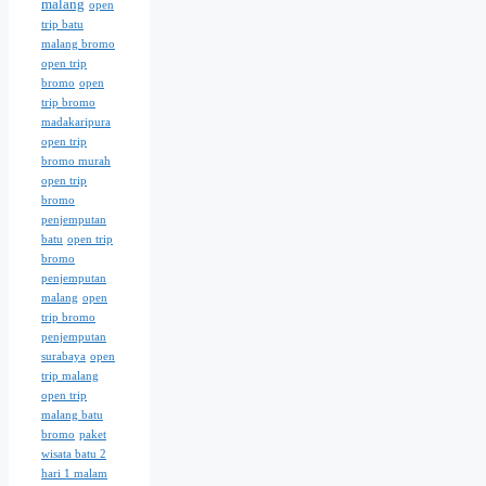
malang
open
trip batu
malang bromo
open trip
bromo
open
trip bromo
madakaripura
open trip
bromo murah
open trip
bromo
penjemputan
batu
open trip
bromo
penjemputan
malang
open
trip bromo
penjemputan
surabaya
open
trip malang
open trip
malang batu
bromo
paket
wisata batu 2
hari 1 malam