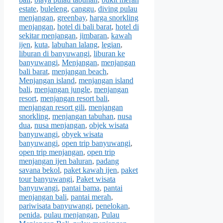
estate
,
buleleng
,
canggu
,
diving pulau
menjangan
,
greenbay
,
harga snorkling
menjangan
,
hotel di bali barat
,
hotel di
sekitar menjangan
,
jimbaran
,
kawah
ijen
,
kuta
,
labuhan lalang
,
legian
,
liburan di banyuwangi
,
liburan ke
banyuwangi
,
Menjangan
,
menjangan
bali barat
,
menjangan beach
,
Menjangan island
,
menjangan island
bali
,
menjangan jungle
,
menjangan
resort
,
menjangan resort bali
,
menjangan resort gili
,
menjangan
snorkling
,
menjangan tabuhan
,
nusa
dua
,
nusa menjangan
,
objek wisata
banyuwangi
,
obyek wisata
banyuwangi
,
open trip banyuwangi
,
open trip menjangan
,
open trip
menjangan ijen baluran
,
padang
savana bekol
,
paket kawah ijen
,
paket
tour banyuwangi
,
Paket wisata
banyuwangi
,
pantai bama
,
pantai
menjangan bali
,
pantai merah
,
pariwisata banyuwangi
,
penelokan
,
penida
,
pulau menjangan
,
Pulau