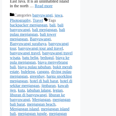
East Java. It is an uninhabited island
in the north …
Read more
Categories
banyuwangi
,
jawa
,
Photography
,
Travel
Tags
backpacker menjangan
,
bali
,
bali
banyuwangi
,
bali menjangan
,
bali
pulau menjangan
,
bali tower
menjangan
,
Banyuwangi
,
Banyuwangi surabaya
,
banyuwangi
tour
,
banyuwangi tour and travel
,
banyuwangi travel
,
banyuwangi travel
wisata
,
batu belig
,
bedugul
,
biaya ke
pula menjangan
,
biaya menyebrang
bali
,
biaya pulau tabuhan
,
bukit merah
estate
,
buleleng
,
canggu
,
diving pulau
menjangan
,
greenbay
,
harga snorkling
menjangan
,
hotel di bali barat
,
hotel di
sekitar menjangan
,
jimbaran
,
kawah
ijen
,
kuta
,
labuhan lalang
,
legian
,
liburan di banyuwangi
,
liburan ke
banyuwangi
,
Menjangan
,
menjangan
bali barat
,
menjangan beach
,
Menjangan island
,
menjangan island
bali
,
menjangan jungle
,
menjangan