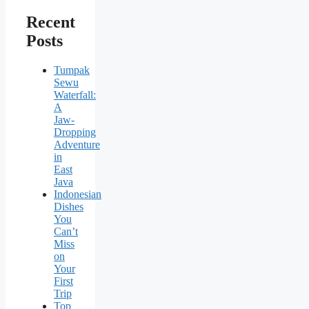
Recent
Posts
Tumpak
Sewu
Waterfall:
A
Jaw-
Dropping
Adventure
in
East
Java
Indonesian
Dishes
You
Can’t
Miss
on
Your
First
Trip
Top