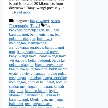
island is located 20 kilometers from
downtown Banyuwangi precisely in
…
Read more
Categories
banyuwangi
,
beach
,
Photography
,
Travel
Tags
backpacker menjangan
,
bali
,
bali
banyuwangi
,
bali menjangan
,
bali
pulau menjangan
,
bali tower
menjangan
,
Banyuwangi
,
Banyuwangi surabaya
,
banyuwangi
tour
,
banyuwangi tour and travel
,
banyuwangi travel
,
banyuwangi travel
wisata
,
batu belig
,
bedugul
,
biaya ke
pula menjangan
,
biaya menyebrang
bali
,
biaya pulau tabuhan
,
bukit merah
estate
,
buleleng
,
canggu
,
diving pulau
menjangan
,
greenbay
,
harga snorkling
menjangan
,
hotel di bali barat
,
hotel di
sekitar menjangan
,
jimbaran
,
kawah
ijen
,
kuta
,
labuhan lalang
,
legian
,
liburan di banyuwangi
,
liburan ke
banyuwangi
,
Menjangan
,
menjangan
bali barat
,
menjangan beach
,