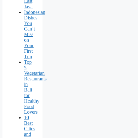
East
Java
Indonesian
Dishes
You
Can’t
Miss
on
Your
First
Trip
Top
5
Vegetarian
Restaurants
in
Bali
for
Healthy
Food
Lovers
10
Best
Cities
and