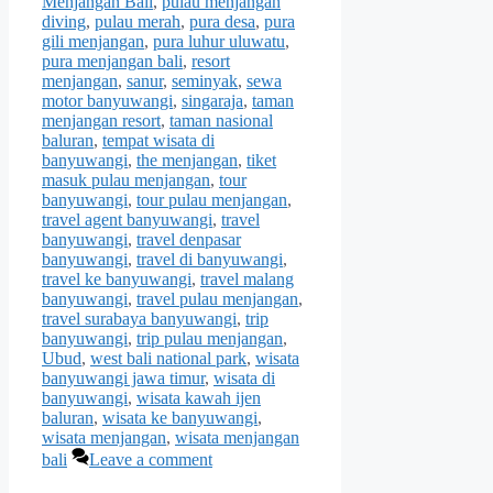
Menjangan Bali
,
pulau menjangan
diving
,
pulau merah
,
pura desa
,
pura
gili menjangan
,
pura luhur uluwatu
,
pura menjangan bali
,
resort
menjangan
,
sanur
,
seminyak
,
sewa
motor banyuwangi
,
singaraja
,
taman
menjangan resort
,
taman nasional
baluran
,
tempat wisata di
banyuwangi
,
the menjangan
,
tiket
masuk pulau menjangan
,
tour
banyuwangi
,
tour pulau menjangan
,
travel agent banyuwangi
,
travel
banyuwangi
,
travel denpasar
banyuwangi
,
travel di banyuwangi
,
travel ke banyuwangi
,
travel malang
banyuwangi
,
travel pulau menjangan
,
travel surabaya banyuwangi
,
trip
banyuwangi
,
trip pulau menjangan
,
Ubud
,
west bali national park
,
wisata
banyuwangi jawa timur
,
wisata di
banyuwangi
,
wisata kawah ijen
baluran
,
wisata ke banyuwangi
,
wisata menjangan
,
wisata menjangan
bali
Leave a comment