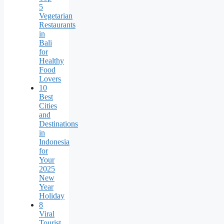
5
Vegetarian
Restaurants
in
Bali
for
Healthy
Food
Lovers
10
Best
Cities
and
Destinations
in
Indonesia
for
Your
2025
New
Year
Holiday
8
Viral
Tourist