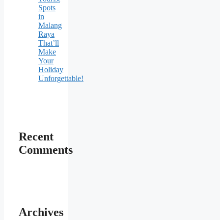
Spots
in
Malang
Raya
That’ll
Make
Your
Holiday
Unforgettable!
Recent
Comments
Archives