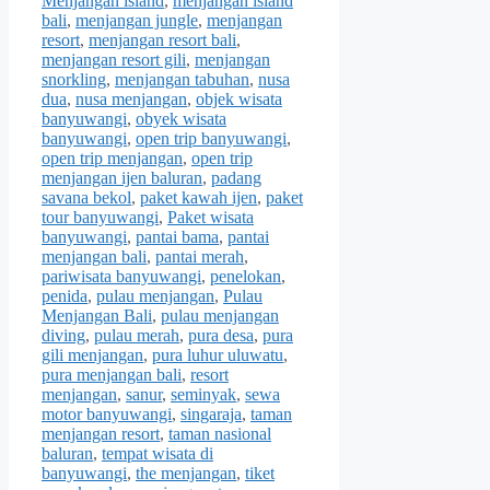
Menjangan island
,
menjangan island
bali
,
menjangan jungle
,
menjangan
resort
,
menjangan resort bali
,
menjangan resort gili
,
menjangan
snorkling
,
menjangan tabuhan
,
nusa
dua
,
nusa menjangan
,
objek wisata
banyuwangi
,
obyek wisata
banyuwangi
,
open trip banyuwangi
,
open trip menjangan
,
open trip
menjangan ijen baluran
,
padang
savana bekol
,
paket kawah ijen
,
paket
tour banyuwangi
,
Paket wisata
banyuwangi
,
pantai bama
,
pantai
menjangan bali
,
pantai merah
,
pariwisata banyuwangi
,
penelokan
,
penida
,
pulau menjangan
,
Pulau
Menjangan Bali
,
pulau menjangan
diving
,
pulau merah
,
pura desa
,
pura
gili menjangan
,
pura luhur uluwatu
,
pura menjangan bali
,
resort
menjangan
,
sanur
,
seminyak
,
sewa
motor banyuwangi
,
singaraja
,
taman
menjangan resort
,
taman nasional
baluran
,
tempat wisata di
banyuwangi
,
the menjangan
,
tiket