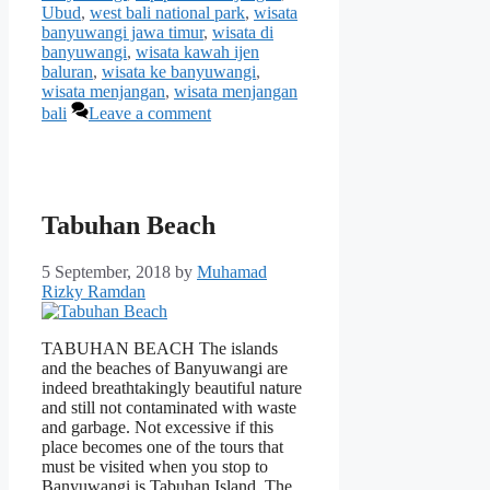
Ubud
,
west bali national park
,
wisata
banyuwangi jawa timur
,
wisata di
banyuwangi
,
wisata kawah ijen
baluran
,
wisata ke banyuwangi
,
wisata menjangan
,
wisata menjangan
bali
Leave a comment
Tabuhan Beach
5 September, 2018
by
Muhamad
Rizky Ramdan
TABUHAN BEACH The islands
and the beaches of Banyuwangi are
indeed breathtakingly beautiful nature
and still not contaminated with waste
and garbage. Not excessive if this
place becomes one of the tours that
must be visited when you stop to
Banyuwangi is Tabuhan Island. The