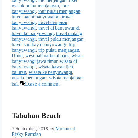
banyuwangi
,
the menjangan
,
tiket
masuk pulau menjangan
,
tour
banyuwangi
,
tour pulau menjangan
,
travel agent banyuwangi
,
travel
banyuwangi
,
travel denpasar
banyuwangi
,
travel di banyuwangi
,
travel ke banyuwangi
,
travel malang
banyuwangi
,
travel pulau menjangan
,
travel surabaya banyuwangi
,
trip
banyuwangi
,
trip pulau menjangan
,
Ubud
,
west bali national park
,
wisata
banyuwangi jawa timur
,
wisata di
banyuwangi
,
wisata kawah ijen
baluran
,
wisata ke banyuwangi
,
wisata menjangan
,
wisata menjangan
bali
Leave a comment
Tabuhan Beach
5 September, 2018
by
Muhamad
Rizky Ramdan