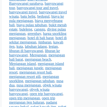
Banyuwangi surabaya
,
banyuwangi
tour
,
banyuwangi tour and travel
,
banyuwangi travel
,
banyuwangi travel
wisata
,
batu belig
,
bedugul
,
biaya ke
pula menjangan
,
biaya menyebrang
bali
,
biaya pulau tabuhan
,
bukit merah
estate
,
buleleng
,
canggu
,
diving pulau
menjangan
,
greenbay
,
harga snorkling
menjangan
,
hotel di bali barat
,
hotel di
sekitar menjangan
,
jimbaran
,
kawah
ijen
,
kuta
,
labuhan lalang
,
legian
,
liburan di banyuwangi
,
liburan ke
banyuwangi
,
Menjangan
,
menjangan
bali barat
,
menjangan beach
,
Menjangan island
,
menjangan island
bali
,
menjangan jungle
,
menjangan
resort
,
menjangan resort bali
,
menjangan resort gili
,
menjangan
snorkling
,
menjangan tabuhan
,
nusa
dua
,
nusa menjangan
,
objek wisata
banyuwangi
,
obyek wisata
banyuwangi
,
open trip banyuwangi
,
open trip menjangan
,
open trip
menjangan ijen baluran
,
padang
savana bekol
,
paket kawah ijen
,
paket