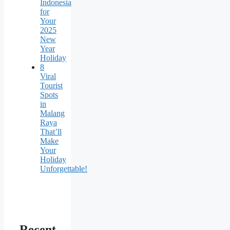
Indonesia
for
Your
2025
New
Year
Holiday
8
Viral
Tourist
Spots
in
Malang
Raya
That’ll
Make
Your
Holiday
Unforgettable!
Recent