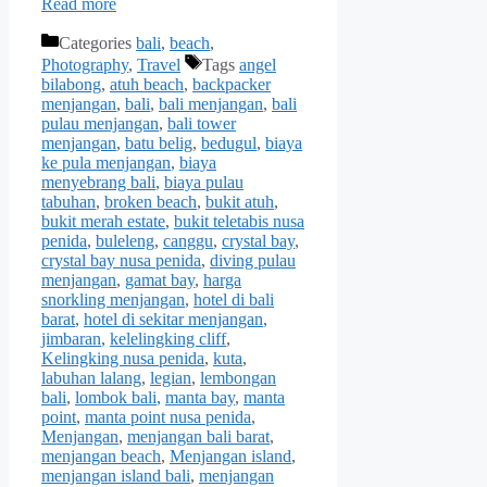
Read more
Categories
bali
,
beach
,
Photography
,
Travel
Tags
angel
bilabong
,
atuh beach
,
backpacker
menjangan
,
bali
,
bali menjangan
,
bali
pulau menjangan
,
bali tower
menjangan
,
batu belig
,
bedugul
,
biaya
ke pula menjangan
,
biaya
menyebrang bali
,
biaya pulau
tabuhan
,
broken beach
,
bukit atuh
,
bukit merah estate
,
bukit teletabis nusa
penida
,
buleleng
,
canggu
,
crystal bay
,
crystal bay nusa penida
,
diving pulau
menjangan
,
gamat bay
,
harga
snorkling menjangan
,
hotel di bali
barat
,
hotel di sekitar menjangan
,
jimbaran
,
kelelingking cliff
,
Kelingking nusa penida
,
kuta
,
labuhan lalang
,
legian
,
lembongan
bali
,
lombok bali
,
manta bay
,
manta
point
,
manta point nusa penida
,
Menjangan
,
menjangan bali barat
,
menjangan beach
,
Menjangan island
,
menjangan island bali
,
menjangan