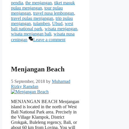
pendia
,
the menjangan
,
tiket masuk
pulau menjangan
,
tour pulau
menjangan
,
travel nusa lembongan
,
travel pulau menjangan
,
trip pulau
menjangan
,
tulamben
,
Ubud
,
west
bali national park
,
wisata menjangan
,
wisata menjangan bali
,
wisata nusa
ceningan
Leave a comment
Menjangan Beach
5 September, 2018
by
Muhamad
Rizky Ramdan
MENJANGAN BEACH Menjangan
island is located in the north of West
Bali National Park area. Precisely in
the Village Klampok, District
Grokgak, Buleleng regency, Bali, or
about 60 km from Lovina. You will