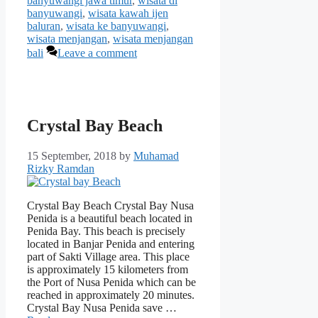
banyuwangi jawa timur
,
wisata di
banyuwangi
,
wisata kawah ijen
baluran
,
wisata ke banyuwangi
,
wisata menjangan
,
wisata menjangan
bali
Leave a comment
Crystal Bay Beach
15 September, 2018
by
Muhamad
Rizky Ramdan
Crystal Bay Beach Crystal Bay Nusa
Penida is a beautiful beach located in
Penida Bay. This beach is precisely
located in Banjar Penida and entering
part of Sakti Village area. This place
is approximately 15 kilometers from
the Port of Nusa Penida which can be
reached in approximately 20 minutes.
Crystal Bay Nusa Penida save …