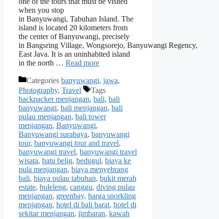
one of the tours that must be visited
when you stop
in Banyuwangi, Tabuhan Island. The
island is located 20 kilometers from
the center of Banyuwangi, precisely
in Bangsring Village, Wongsorejo, Banyuwangi Regency,
East Java. It is an uninhabited island
in the north …
Read more
Categories
banyuwangi
,
jawa
,
Photography
,
Travel
Tags
backpacker menjangan
,
bali
,
bali
banyuwangi
,
bali menjangan
,
bali
pulau menjangan
,
bali tower
menjangan
,
Banyuwangi
,
Banyuwangi surabaya
,
banyuwangi
tour
,
banyuwangi tour and travel
,
banyuwangi travel
,
banyuwangi travel
wisata
,
batu belig
,
bedugul
,
biaya ke
pula menjangan
,
biaya menyebrang
bali
,
biaya pulau tabuhan
,
bukit merah
estate
,
buleleng
,
canggu
,
diving pulau
menjangan
,
greenbay
,
harga snorkling
menjangan
,
hotel di bali barat
,
hotel di
sekitar menjangan
,
jimbaran
,
kawah