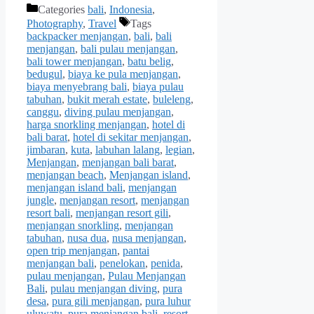
Categories
bali
,
Indonesia
,
Photography
,
Travel
Tags
backpacker menjangan
,
bali
,
bali
menjangan
,
bali pulau menjangan
,
bali tower menjangan
,
batu belig
,
bedugul
,
biaya ke pula menjangan
,
biaya menyebrang bali
,
biaya pulau
tabuhan
,
bukit merah estate
,
buleleng
,
canggu
,
diving pulau menjangan
,
harga snorkling menjangan
,
hotel di
bali barat
,
hotel di sekitar menjangan
,
jimbaran
,
kuta
,
labuhan lalang
,
legian
,
Menjangan
,
menjangan bali barat
,
menjangan beach
,
Menjangan island
,
menjangan island bali
,
menjangan
jungle
,
menjangan resort
,
menjangan
resort bali
,
menjangan resort gili
,
menjangan snorkling
,
menjangan
tabuhan
,
nusa dua
,
nusa menjangan
,
open trip menjangan
,
pantai
menjangan bali
,
penelokan
,
penida
,
pulau menjangan
,
Pulau Menjangan
Bali
,
pulau menjangan diving
,
pura
desa
,
pura gili menjangan
,
pura luhur
uluwatu
,
pura menjangan bali
,
resort