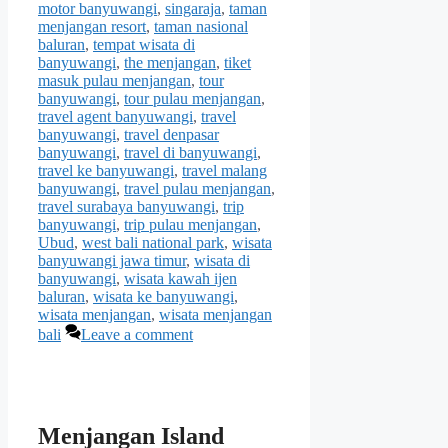
motor banyuwangi
,
singaraja
,
taman
menjangan resort
,
taman nasional
baluran
,
tempat wisata di
banyuwangi
,
the menjangan
,
tiket
masuk pulau menjangan
,
tour
banyuwangi
,
tour pulau menjangan
,
travel agent banyuwangi
,
travel
banyuwangi
,
travel denpasar
banyuwangi
,
travel di banyuwangi
,
travel ke banyuwangi
,
travel malang
banyuwangi
,
travel pulau menjangan
,
travel surabaya banyuwangi
,
trip
banyuwangi
,
trip pulau menjangan
,
Ubud
,
west bali national park
,
wisata
banyuwangi jawa timur
,
wisata di
banyuwangi
,
wisata kawah ijen
baluran
,
wisata ke banyuwangi
,
wisata menjangan
,
wisata menjangan
bali
Leave a comment
Menjangan Island