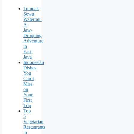
Tumpak
Sewu
Waterfall:
A
Jaw-
Dropping
Adventure
in
East
Java
Indonesian
Dishes
You
Can’t
Miss
on
Your
First
Trip
Top
5
Vegetarian
Restaurants
in