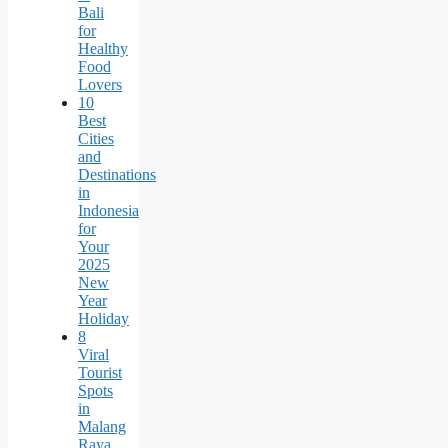
Bali
for
Healthy
Food
Lovers
10
Best
Cities
and
Destinations
in
Indonesia
for
Your
2025
New
Year
Holiday
8
Viral
Tourist
Spots
in
Malang
Raya