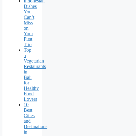
Indonesian
Dishes
You
Can’t
Miss
on
Your
First
Trip
Top
5
Vegetarian
Restaurants
in
Bali
for
Healthy
Food
Lovers
10
Best
Cities
and
Destinations
in