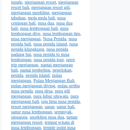
jungle
,
menjangan resort
,
menjangan
resort bali
,
menjangan resort gili
,
menjangan snorkling
,
menjangan
tabuhan
,
mola mola bali
,
nusa
ceningan bali
,
nusa dua
,
nusa dua
bali
,
nusa lembongan bali
,
nusa
lembongan dive
,
nusa lembongan tips
,
nusa menjangan
,
Nusa Penida
,
nusa
penida bali
,
nusa penida island
,
nusa
penida klungkung
,
nusa penida
padang bai
,
nusa penida to nusa
lembongan
,
nusa penida tour
,
open
trip menjangan
,
pantai menjangan
bali
,
pantai tembeling
,
penelokan
,
penida
,
penida island
,
pulau
menjangan
,
Pulau Menjangan Bali
,
pulau menjangan diving
,
pulau seribu
nusa penida
,
pura desa
,
pura gili
menjangan
,
pura luhur uluwatu
,
pura
menjangan bali
,
raja lima nusa penida
,
resort menjangan
,
sanur
,
sanur bali
,
sanur nusa lembongan
,
seminyak
,
singaraja
,
snorkling nusa dua
,
taman
menjangan resort
,
tempat wisata di
nusa lembongan
,
temple point nusa