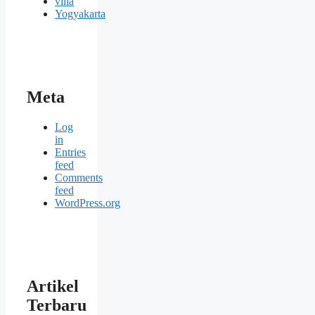
villa
Yogyakarta
Meta
Log
in
Entries
feed
Comments
feed
WordPress.org
Artikel
Terbaru