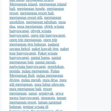
Menjangan island
,
menjangan island
bali
,
menjangan jungle
,
menjangan
resort
,
menjangan resort bali
,
menjangan resort gili
,
menjangan
snorkling
,
menjangan tabuhan
,
nusa
dua
,
nusa menjangan
,
objek wisata
banyuwangi
,
obyek wisata
banyuwangi
,
open trip banyuwangi
,
open trip menjangan
,
open trip
menjangan ijen baluran
,
padang
savana bekol
,
paket kawah ijen
,
paket
tour banyuwangi
,
Paket wisata
banyuwangi
,
pantai bama
,
pantai
menjangan bali
,
pantai merah
,
pariwisata banyuwangi
,
penelokan
,
penida
,
pulau menjangan
,
Pulau
Menjangan Bali
,
pulau menjangan
diving
,
pulau merah
,
pura desa
,
pura
gili menjangan
,
pura luhur uluwatu
,
pura menjangan bali
,
resort
menjangan
,
sanur
,
seminyak
,
sewa
motor banyuwangi
,
singaraja
,
taman
menjangan resort
,
taman nasional
baluran
,
tempat wisata di