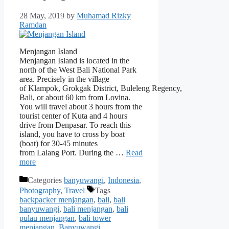
28 May, 2019
by
Muhamad Rizky
Ramdan
Menjangan Island
Menjangan Island is located in the
north of the West Bali National Park
area. Precisely in the village
of Klampok, Grokgak District, Buleleng Regency,
Bali, or about 60 km from Lovina.
You will travel about 3 hours from the
tourist center of Kuta and 4 hours
drive from Denpasar. To reach this
island, you have to cross by boat
(boat) for 30-45 minutes
from Lalang Port. During the …
Read
more
Categories
banyuwangi
,
Indonesia
,
Photography
,
Travel
Tags
backpacker menjangan
,
bali
,
bali
banyuwangi
,
bali menjangan
,
bali
pulau menjangan
,
bali tower
menjangan
,
Banyuwangi
,