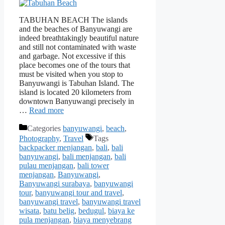
TABUHAN BEACH The islands
and the beaches of Banyuwangi are
indeed breathtakingly beautiful nature
and still not contaminated with waste
and garbage. Not excessive if this
place becomes one of the tours that
must be visited when you stop to
Banyuwangi is Tabuhan Island. The
island is located 20 kilometers from
downtown Banyuwangi precisely in
…
Read more
Categories
banyuwangi
,
beach
,
Photography
,
Travel
Tags
backpacker menjangan
,
bali
,
bali
banyuwangi
,
bali menjangan
,
bali
pulau menjangan
,
bali tower
menjangan
,
Banyuwangi
,
Banyuwangi surabaya
,
banyuwangi
tour
,
banyuwangi tour and travel
,
banyuwangi travel
,
banyuwangi travel
wisata
,
batu belig
,
bedugul
,
biaya ke
pula menjangan
,
biaya menyebrang