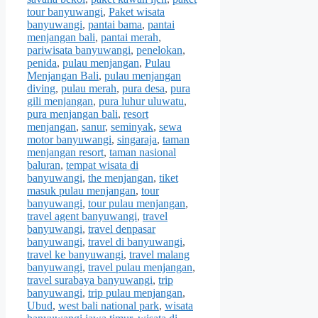
tour banyuwangi
,
Paket wisata
banyuwangi
,
pantai bama
,
pantai
menjangan bali
,
pantai merah
,
pariwisata banyuwangi
,
penelokan
,
penida
,
pulau menjangan
,
Pulau
Menjangan Bali
,
pulau menjangan
diving
,
pulau merah
,
pura desa
,
pura
gili menjangan
,
pura luhur uluwatu
,
pura menjangan bali
,
resort
menjangan
,
sanur
,
seminyak
,
sewa
motor banyuwangi
,
singaraja
,
taman
menjangan resort
,
taman nasional
baluran
,
tempat wisata di
banyuwangi
,
the menjangan
,
tiket
masuk pulau menjangan
,
tour
banyuwangi
,
tour pulau menjangan
,
travel agent banyuwangi
,
travel
banyuwangi
,
travel denpasar
banyuwangi
,
travel di banyuwangi
,
travel ke banyuwangi
,
travel malang
banyuwangi
,
travel pulau menjangan
,
travel surabaya banyuwangi
,
trip
banyuwangi
,
trip pulau menjangan
,
Ubud
,
west bali national park
,
wisata