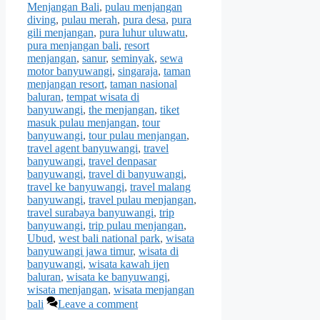
Menjangan Bali
,
pulau menjangan
diving
,
pulau merah
,
pura desa
,
pura
gili menjangan
,
pura luhur uluwatu
,
pura menjangan bali
,
resort
menjangan
,
sanur
,
seminyak
,
sewa
motor banyuwangi
,
singaraja
,
taman
menjangan resort
,
taman nasional
baluran
,
tempat wisata di
banyuwangi
,
the menjangan
,
tiket
masuk pulau menjangan
,
tour
banyuwangi
,
tour pulau menjangan
,
travel agent banyuwangi
,
travel
banyuwangi
,
travel denpasar
banyuwangi
,
travel di banyuwangi
,
travel ke banyuwangi
,
travel malang
banyuwangi
,
travel pulau menjangan
,
travel surabaya banyuwangi
,
trip
banyuwangi
,
trip pulau menjangan
,
Ubud
,
west bali national park
,
wisata
banyuwangi jawa timur
,
wisata di
banyuwangi
,
wisata kawah ijen
baluran
,
wisata ke banyuwangi
,
wisata menjangan
,
wisata menjangan
bali
Leave a comment