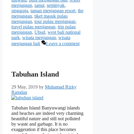
menjangan
,
sanur
,
seminyak
,
singaraja
,
taman menjangan resort
,
the
menjangan
,
tiket masuk pulau
menjangan
,
tour pulau menjangan
,
travel pulau menjangan
,
trip pulau
menjangan
,
Ubud
,
west bali national
park
,
wisata menjangan
,
wisata
menjangan bali
Leave a comment
Tabuhan Island
29 May, 2019
by
Muhamad Rizky
Ramdan
Tabuhan Island Banyuwangi islands
and beaches are indeed very charming
beautiful nature and still not polluted
by waste and garbage. It is no
exaggeration if this place becomes