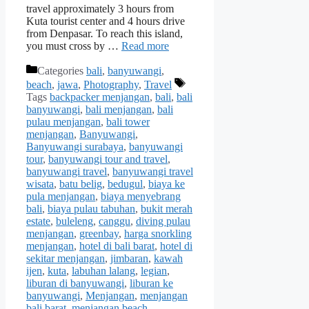
travel approximately 3 hours from
Kuta tourist center and 4 hours drive
from Denpasar. To reach this island,
you must cross by …
Read more
Categories
bali
,
banyuwangi
,
beach
,
jawa
,
Photography
,
Travel
Tags
backpacker menjangan
,
bali
,
bali
banyuwangi
,
bali menjangan
,
bali
pulau menjangan
,
bali tower
menjangan
,
Banyuwangi
,
Banyuwangi surabaya
,
banyuwangi
tour
,
banyuwangi tour and travel
,
banyuwangi travel
,
banyuwangi travel
wisata
,
batu belig
,
bedugul
,
biaya ke
pula menjangan
,
biaya menyebrang
bali
,
biaya pulau tabuhan
,
bukit merah
estate
,
buleleng
,
canggu
,
diving pulau
menjangan
,
greenbay
,
harga snorkling
menjangan
,
hotel di bali barat
,
hotel di
sekitar menjangan
,
jimbaran
,
kawah
ijen
,
kuta
,
labuhan lalang
,
legian
,
liburan di banyuwangi
,
liburan ke
banyuwangi
,
Menjangan
,
menjangan
bali barat
,
menjangan beach
,