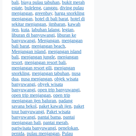
bali
,
biaya pulau tabuhan
,
bukit merah
estate
,
buleleng
,
canggu
,
diving pulau
menjangan
,
greenbay
,
harga snorkling
menjangan
,
hotel di bali barat
,
hotel di
sekitar menjangan
,
jimbaran
,
kawah
ijen
,
kuta
,
labuhan lalang
,
legian
,
liburan di banyuwangi
,
liburan ke
banyuwangi
,
Menjangan
,
menjangan
bali barat
,
menjangan beach
,
Menjangan island
,
menjangan island
bali
,
menjangan jungle
,
menjangan
resort
,
menjangan resort bali
,
menjangan resort gili
,
menjangan
snorkling
,
menjangan tabuhan
,
nusa
dua
,
nusa menjangan
,
objek wisata
banyuwangi
,
obyek wisata
banyuwangi
,
open trip banyuwangi
,
open trip menjangan
,
open trip
menjangan ijen baluran
,
padang
savana bekol
,
paket kawah ijen
,
paket
tour banyuwangi
,
Paket wisata
banyuwangi
,
pantai bama
,
pantai
menjangan bali
,
pantai merah
,
pariwisata banyuwangi
,
penelokan
,
penida
,
pulau menjangan
,
Pulau