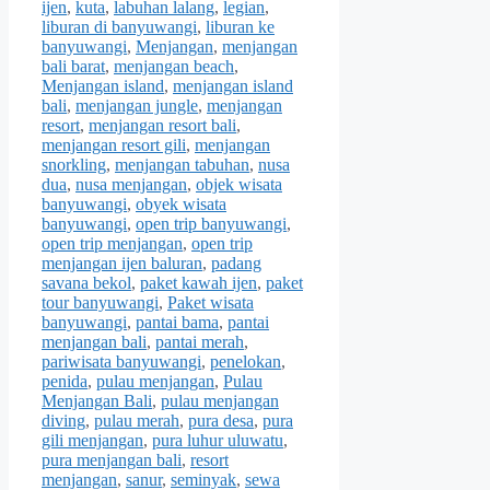
ijen
,
kuta
,
labuhan lalang
,
legian
,
liburan di banyuwangi
,
liburan ke
banyuwangi
,
Menjangan
,
menjangan
bali barat
,
menjangan beach
,
Menjangan island
,
menjangan island
bali
,
menjangan jungle
,
menjangan
resort
,
menjangan resort bali
,
menjangan resort gili
,
menjangan
snorkling
,
menjangan tabuhan
,
nusa
dua
,
nusa menjangan
,
objek wisata
banyuwangi
,
obyek wisata
banyuwangi
,
open trip banyuwangi
,
open trip menjangan
,
open trip
menjangan ijen baluran
,
padang
savana bekol
,
paket kawah ijen
,
paket
tour banyuwangi
,
Paket wisata
banyuwangi
,
pantai bama
,
pantai
menjangan bali
,
pantai merah
,
pariwisata banyuwangi
,
penelokan
,
penida
,
pulau menjangan
,
Pulau
Menjangan Bali
,
pulau menjangan
diving
,
pulau merah
,
pura desa
,
pura
gili menjangan
,
pura luhur uluwatu
,
pura menjangan bali
,
resort
menjangan
,
sanur
,
seminyak
,
sewa