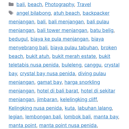
bali
,
beach
,
Photography
,
Travel
angel bilabong
,
atuh beach
,
backpacker
menjangan
,
bali
,
bali menjangan
,
bali pulau
menjangan
,
bali tower menjangan
,
batu belig
,
bedugul
,
biaya ke pula menjangan
,
biaya
menyebrang bali
,
biaya pulau tabuhan
,
broken
beach
,
bukit atuh
,
bukit merah estate
,
bukit
teletabis nusa penida
,
buleleng
,
canggu
,
crystal
bay
,
crystal bay nusa penida
,
diving pulau
menjangan
,
gamat bay
,
harga snorkling
menjangan
,
hotel di bali barat
,
hotel di sekitar
menjangan
,
jimbaran
,
kelelingking cliff
,
Kelingking nusa penida
,
kuta
,
labuhan lalang
,
legian
,
lembongan bali
,
lombok bali
,
manta bay
,
manta point
,
manta point nusa penida
,