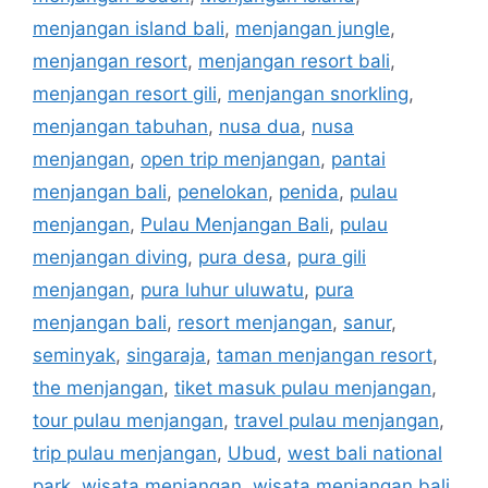
menjangan island bali
,
menjangan jungle
,
menjangan resort
,
menjangan resort bali
,
menjangan resort gili
,
menjangan snorkling
,
menjangan tabuhan
,
nusa dua
,
nusa
menjangan
,
open trip menjangan
,
pantai
menjangan bali
,
penelokan
,
penida
,
pulau
menjangan
,
Pulau Menjangan Bali
,
pulau
menjangan diving
,
pura desa
,
pura gili
menjangan
,
pura luhur uluwatu
,
pura
menjangan bali
,
resort menjangan
,
sanur
,
seminyak
,
singaraja
,
taman menjangan resort
,
the menjangan
,
tiket masuk pulau menjangan
,
tour pulau menjangan
,
travel pulau menjangan
,
trip pulau menjangan
,
Ubud
,
west bali national
park
,
wisata menjangan
,
wisata menjangan bali