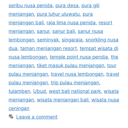
seribu nusa penida
,
pura desa
,
pura gili
menjangan
,
pura luhur uluwatu
,
pura
menjangan bali
,
raja lima nusa penida
,
resort
menjangan
,
sanur
,
sanur bali
,
sanur nusa
lembongan
,
seminyak
,
singaraja
,
snorkling nusa
dua
,
taman menjangan resort
,
tempat wisata di
nusa lembongan
,
temple point nusa pendia
,
the
menjangan
,
tiket masuk pulau menjangan
,
tour
pulau menjangan
,
travel nusa lembongan
,
travel
pulau menjangan
,
trip pulau menjangan
,
tulamben
,
Ubud
,
west bali national park
,
wisata
menjangan
,
wisata menjangan bali
,
wisata nusa
ceningan
Leave a comment