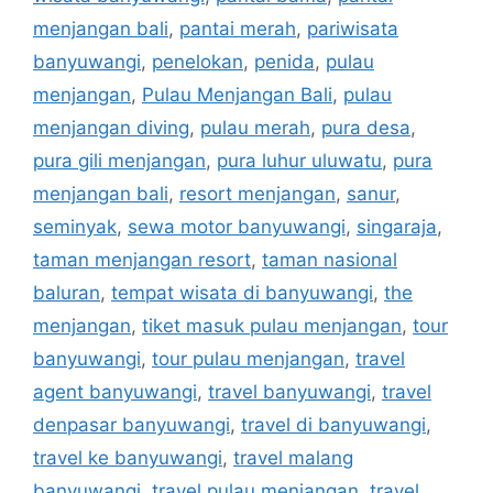
menjangan bali
,
pantai merah
,
pariwisata
banyuwangi
,
penelokan
,
penida
,
pulau
menjangan
,
Pulau Menjangan Bali
,
pulau
menjangan diving
,
pulau merah
,
pura desa
,
pura gili menjangan
,
pura luhur uluwatu
,
pura
menjangan bali
,
resort menjangan
,
sanur
,
seminyak
,
sewa motor banyuwangi
,
singaraja
,
taman menjangan resort
,
taman nasional
baluran
,
tempat wisata di banyuwangi
,
the
menjangan
,
tiket masuk pulau menjangan
,
tour
banyuwangi
,
tour pulau menjangan
,
travel
agent banyuwangi
,
travel banyuwangi
,
travel
denpasar banyuwangi
,
travel di banyuwangi
,
travel ke banyuwangi
,
travel malang
banyuwangi
,
travel pulau menjangan
,
travel