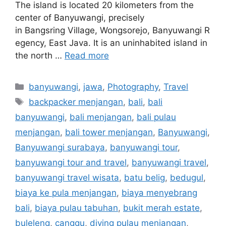
The island is located 20 kilometers from the
center of Banyuwangi, precisely
in Bangsring Village, Wongsorejo, Banyuwangi R
egency, East Java. It is an uninhabited island in
the north …
Read more
banyuwangi
,
jawa
,
Photography
,
Travel
backpacker menjangan
,
bali
,
bali
banyuwangi
,
bali menjangan
,
bali pulau
menjangan
,
bali tower menjangan
,
Banyuwangi
,
Banyuwangi surabaya
,
banyuwangi tour
,
banyuwangi tour and travel
,
banyuwangi travel
,
banyuwangi travel wisata
,
batu belig
,
bedugul
,
biaya ke pula menjangan
,
biaya menyebrang
bali
,
biaya pulau tabuhan
,
bukit merah estate
,
buleleng
,
canggu
,
diving pulau menjangan
,