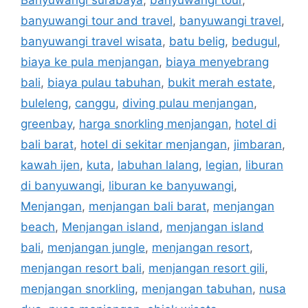
banyuwangi tour and travel
,
banyuwangi travel
,
banyuwangi travel wisata
,
batu belig
,
bedugul
,
biaya ke pula menjangan
,
biaya menyebrang
bali
,
biaya pulau tabuhan
,
bukit merah estate
,
buleleng
,
canggu
,
diving pulau menjangan
,
greenbay
,
harga snorkling menjangan
,
hotel di
bali barat
,
hotel di sekitar menjangan
,
jimbaran
,
kawah ijen
,
kuta
,
labuhan lalang
,
legian
,
liburan
di banyuwangi
,
liburan ke banyuwangi
,
Menjangan
,
menjangan bali barat
,
menjangan
beach
,
Menjangan island
,
menjangan island
bali
,
menjangan jungle
,
menjangan resort
,
menjangan resort bali
,
menjangan resort gili
,
menjangan snorkling
,
menjangan tabuhan
,
nusa