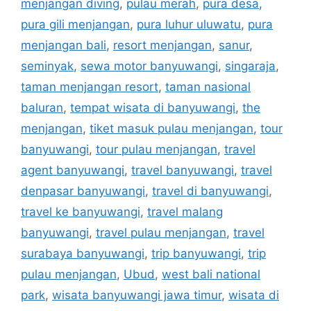
menjangan diving
,
pulau merah
,
pura desa
,
pura gili menjangan
,
pura luhur uluwatu
,
pura
menjangan bali
,
resort menjangan
,
sanur
,
seminyak
,
sewa motor banyuwangi
,
singaraja
,
taman menjangan resort
,
taman nasional
baluran
,
tempat wisata di banyuwangi
,
the
menjangan
,
tiket masuk pulau menjangan
,
tour
banyuwangi
,
tour pulau menjangan
,
travel
agent banyuwangi
,
travel banyuwangi
,
travel
denpasar banyuwangi
,
travel di banyuwangi
,
travel ke banyuwangi
,
travel malang
banyuwangi
,
travel pulau menjangan
,
travel
surabaya banyuwangi
,
trip banyuwangi
,
trip
pulau menjangan
,
Ubud
,
west bali national
park
,
wisata banyuwangi jawa timur
,
wisata di