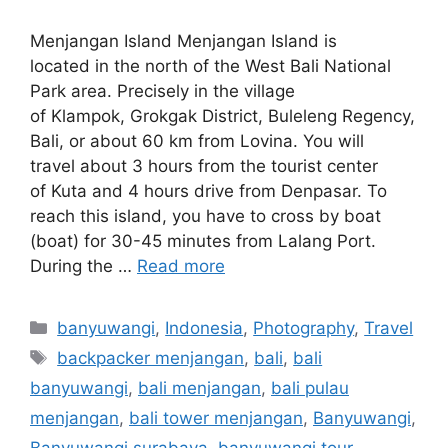
Menjangan Island Menjangan Island is
located in the north of the West Bali National
Park area. Precisely in the village
of Klampok, Grokgak District, Buleleng Regency,
Bali, or about 60 km from Lovina. You will
travel about 3 hours from the tourist center
of Kuta and 4 hours drive from Denpasar. To
reach this island, you have to cross by boat
(boat) for 30-45 minutes from Lalang Port.
During the …
Read more
banyuwangi
,
Indonesia
,
Photography
,
Travel
backpacker menjangan
,
bali
,
bali
banyuwangi
,
bali menjangan
,
bali pulau
menjangan
,
bali tower menjangan
,
Banyuwangi
,
Banyuwangi surabaya
,
banyuwangi tour
,