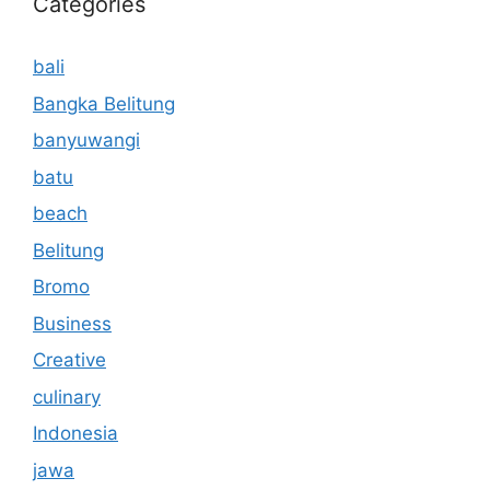
Categories
bali
Bangka Belitung
banyuwangi
batu
beach
Belitung
Bromo
Business
Creative
culinary
Indonesia
jawa