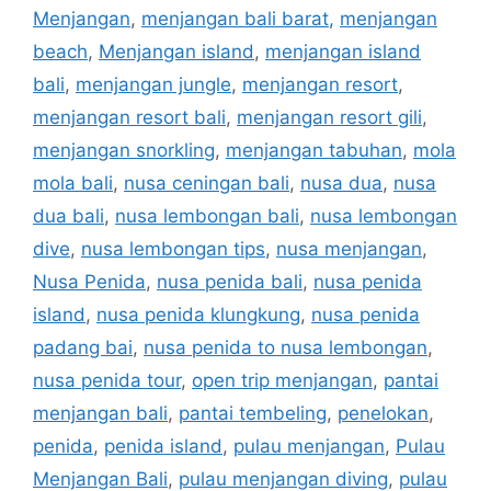
Menjangan
,
menjangan bali barat
,
menjangan
beach
,
Menjangan island
,
menjangan island
bali
,
menjangan jungle
,
menjangan resort
,
menjangan resort bali
,
menjangan resort gili
,
menjangan snorkling
,
menjangan tabuhan
,
mola
mola bali
,
nusa ceningan bali
,
nusa dua
,
nusa
dua bali
,
nusa lembongan bali
,
nusa lembongan
dive
,
nusa lembongan tips
,
nusa menjangan
,
Nusa Penida
,
nusa penida bali
,
nusa penida
island
,
nusa penida klungkung
,
nusa penida
padang bai
,
nusa penida to nusa lembongan
,
nusa penida tour
,
open trip menjangan
,
pantai
menjangan bali
,
pantai tembeling
,
penelokan
,
penida
,
penida island
,
pulau menjangan
,
Pulau
Menjangan Bali
,
pulau menjangan diving
,
pulau