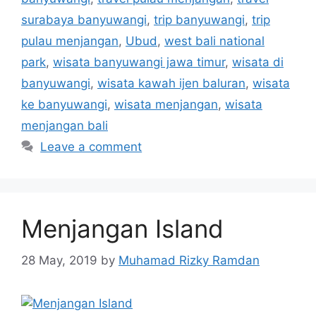
surabaya banyuwangi
,
trip banyuwangi
,
trip
pulau menjangan
,
Ubud
,
west bali national
park
,
wisata banyuwangi jawa timur
,
wisata di
banyuwangi
,
wisata kawah ijen baluran
,
wisata
ke banyuwangi
,
wisata menjangan
,
wisata
menjangan bali
Leave a comment
Menjangan Island
28 May, 2019
by
Muhamad Rizky Ramdan