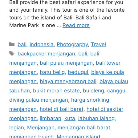
Bali provide the best safari experience for you
and your family. This tour is one of the favorite
tours on the island of Bali. Bali Safari and
Marine Park is one …
Read more
bali
,
Indonesia
,
Photography
,
Travel
backpacker menjangan
,
bali
,
bali
menjangan
,
bali pulau menjangan
,
bali tower
menjangan
,
batu belig
,
bedugul
,
biaya ke pula
menjangan
,
biaya menyebrang bali
,
biaya pulau
tabuhan
,
bukit merah estate
,
buleleng
,
canggu
,
diving pulau menjangan
,
harga snorkling
menjangan
,
hotel di bali barat
,
hotel di sekitar
menjangan
,
jimbaran
,
kuta
,
labuhan lalang
,
legian
,
Menjangan
,
menjangan bali barat
,
menjangan beach
,
Menjangan island
,