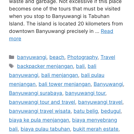
waste and garbage. Not excessive if this place
becomes one of the tours that must be visited
when you stop to Banyuwangi is Tabuhan
Island. The island is located 20 kilometers from
downtown Banyuwangi precisely in …
Read
more
banyuwangi
,
beach
,
Photography
,
Travel
backpacker menjangan
,
bali
,
bali
banyuwangi
,
bali menjangan
,
bali pulau
menjangan
,
bali tower menjangan
,
Banyuwangi
,
Banyuwangi surabaya
,
banyuwangi tour
,
banyuwangi tour and travel
,
banyuwangi travel
,
banyuwangi travel wisata
,
batu belig
,
bedugul
,
biaya ke pula menjangan
,
biaya menyebrang
bali
,
biaya pulau tabuhan
,
bukit merah estate
,