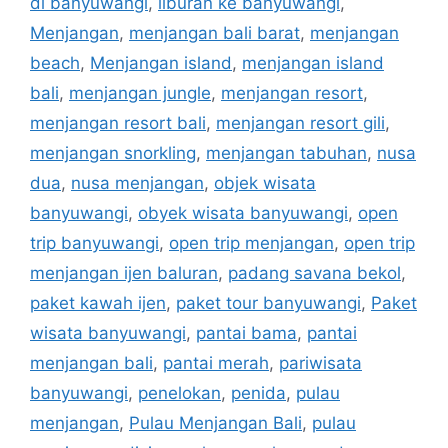
di banyuwangi
,
liburan ke banyuwangi
,
Menjangan
,
menjangan bali barat
,
menjangan
beach
,
Menjangan island
,
menjangan island
bali
,
menjangan jungle
,
menjangan resort
,
menjangan resort bali
,
menjangan resort gili
,
menjangan snorkling
,
menjangan tabuhan
,
nusa
dua
,
nusa menjangan
,
objek wisata
banyuwangi
,
obyek wisata banyuwangi
,
open
trip banyuwangi
,
open trip menjangan
,
open trip
menjangan ijen baluran
,
padang savana bekol
,
paket kawah ijen
,
paket tour banyuwangi
,
Paket
wisata banyuwangi
,
pantai bama
,
pantai
menjangan bali
,
pantai merah
,
pariwisata
banyuwangi
,
penelokan
,
penida
,
pulau
menjangan
,
Pulau Menjangan Bali
,
pulau