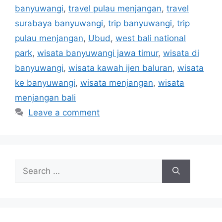
banyuwangi
,
travel pulau menjangan
,
travel
surabaya banyuwangi
,
trip banyuwangi
,
trip
pulau menjangan
,
Ubud
,
west bali national
park
,
wisata banyuwangi jawa timur
,
wisata di
banyuwangi
,
wisata kawah ijen baluran
,
wisata
ke banyuwangi
,
wisata menjangan
,
wisata
menjangan bali
Leave a comment