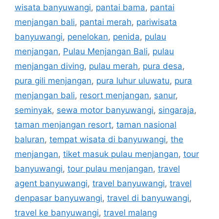
wisata banyuwangi
,
pantai bama
,
pantai
menjangan bali
,
pantai merah
,
pariwisata
banyuwangi
,
penelokan
,
penida
,
pulau
menjangan
,
Pulau Menjangan Bali
,
pulau
menjangan diving
,
pulau merah
,
pura desa
,
pura gili menjangan
,
pura luhur uluwatu
,
pura
menjangan bali
,
resort menjangan
,
sanur
,
seminyak
,
sewa motor banyuwangi
,
singaraja
,
taman menjangan resort
,
taman nasional
baluran
,
tempat wisata di banyuwangi
,
the
menjangan
,
tiket masuk pulau menjangan
,
tour
banyuwangi
,
tour pulau menjangan
,
travel
agent banyuwangi
,
travel banyuwangi
,
travel
denpasar banyuwangi
,
travel di banyuwangi
,
travel ke banyuwangi
,
travel malang