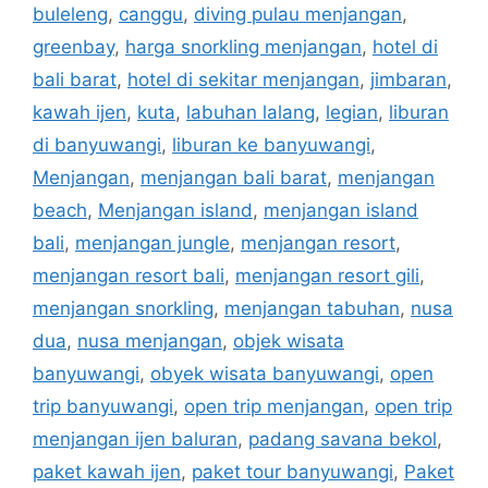
buleleng
,
canggu
,
diving pulau menjangan
,
greenbay
,
harga snorkling menjangan
,
hotel di
bali barat
,
hotel di sekitar menjangan
,
jimbaran
,
kawah ijen
,
kuta
,
labuhan lalang
,
legian
,
liburan
di banyuwangi
,
liburan ke banyuwangi
,
Menjangan
,
menjangan bali barat
,
menjangan
beach
,
Menjangan island
,
menjangan island
bali
,
menjangan jungle
,
menjangan resort
,
menjangan resort bali
,
menjangan resort gili
,
menjangan snorkling
,
menjangan tabuhan
,
nusa
dua
,
nusa menjangan
,
objek wisata
banyuwangi
,
obyek wisata banyuwangi
,
open
trip banyuwangi
,
open trip menjangan
,
open trip
menjangan ijen baluran
,
padang savana bekol
,
paket kawah ijen
,
paket tour banyuwangi
,
Paket