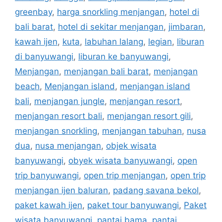
greenbay
,
harga snorkling menjangan
,
hotel di
bali barat
,
hotel di sekitar menjangan
,
jimbaran
,
kawah ijen
,
kuta
,
labuhan lalang
,
legian
,
liburan
di banyuwangi
,
liburan ke banyuwangi
,
Menjangan
,
menjangan bali barat
,
menjangan
beach
,
Menjangan island
,
menjangan island
bali
,
menjangan jungle
,
menjangan resort
,
menjangan resort bali
,
menjangan resort gili
,
menjangan snorkling
,
menjangan tabuhan
,
nusa
dua
,
nusa menjangan
,
objek wisata
banyuwangi
,
obyek wisata banyuwangi
,
open
trip banyuwangi
,
open trip menjangan
,
open trip
menjangan ijen baluran
,
padang savana bekol
,
paket kawah ijen
,
paket tour banyuwangi
,
Paket
wisata banyuwangi
,
pantai bama
,
pantai