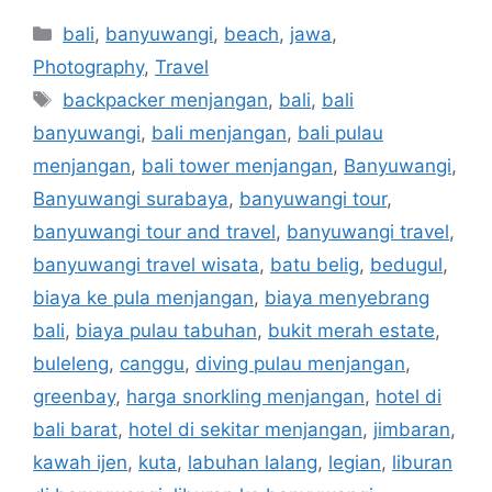
bali
,
banyuwangi
,
beach
,
jawa
,
Photography
,
Travel
backpacker menjangan
,
bali
,
bali
banyuwangi
,
bali menjangan
,
bali pulau
menjangan
,
bali tower menjangan
,
Banyuwangi
,
Banyuwangi surabaya
,
banyuwangi tour
,
banyuwangi tour and travel
,
banyuwangi travel
,
banyuwangi travel wisata
,
batu belig
,
bedugul
,
biaya ke pula menjangan
,
biaya menyebrang
bali
,
biaya pulau tabuhan
,
bukit merah estate
,
buleleng
,
canggu
,
diving pulau menjangan
,
greenbay
,
harga snorkling menjangan
,
hotel di
bali barat
,
hotel di sekitar menjangan
,
jimbaran
,
kawah ijen
,
kuta
,
labuhan lalang
,
legian
,
liburan