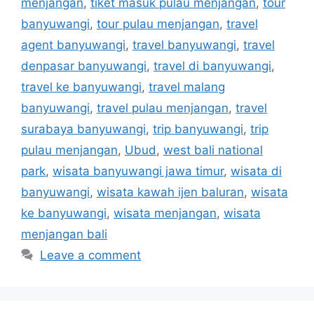
menjangan
,
tiket masuk pulau menjangan
,
tour
banyuwangi
,
tour pulau menjangan
,
travel
agent banyuwangi
,
travel banyuwangi
,
travel
denpasar banyuwangi
,
travel di banyuwangi
,
travel ke banyuwangi
,
travel malang
banyuwangi
,
travel pulau menjangan
,
travel
surabaya banyuwangi
,
trip banyuwangi
,
trip
pulau menjangan
,
Ubud
,
west bali national
park
,
wisata banyuwangi jawa timur
,
wisata di
banyuwangi
,
wisata kawah ijen baluran
,
wisata
ke banyuwangi
,
wisata menjangan
,
wisata
menjangan bali
Leave a comment