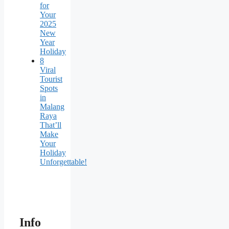
for
Your
2025
New
Year
Holiday
8
Viral
Tourist
Spots
in
Malang
Raya
That’ll
Make
Your
Holiday
Unforgettable!
Info