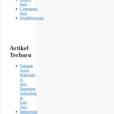
feed
Comments
feed
WordPress.org
Artikel
Terbaru
Tumpak
Sewu
Waterfall:
A
Jaw-
Dropping
Adventure
in
East
Java
Indonesian