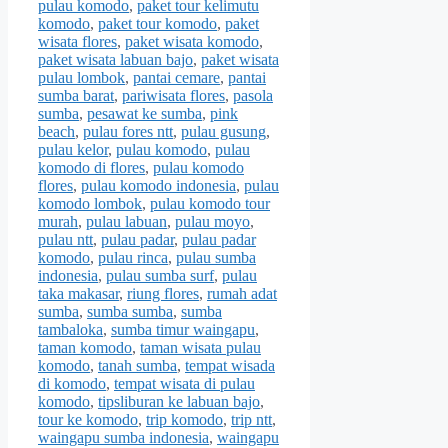
pulau komodo
,
paket tour kelimutu
komodo
,
paket tour komodo
,
paket
wisata flores
,
paket wisata komodo
,
paket wisata labuan bajo
,
paket wisata
pulau lombok
,
pantai cemare
,
pantai
sumba barat
,
pariwisata flores
,
pasola
sumba
,
pesawat ke sumba
,
pink
beach
,
pulau fores ntt
,
pulau gusung
,
pulau kelor
,
pulau komodo
,
pulau
komodo di flores
,
pulau komodo
flores
,
pulau komodo indonesia
,
pulau
komodo lombok
,
pulau komodo tour
murah
,
pulau labuan
,
pulau moyo
,
pulau ntt
,
pulau padar
,
pulau padar
komodo
,
pulau rinca
,
pulau sumba
indonesia
,
pulau sumba surf
,
pulau
taka makasar
,
riung flores
,
rumah adat
sumba
,
sumba sumba
,
sumba
tambaloka
,
sumba timur waingapu
,
taman komodo
,
taman wisata pulau
komodo
,
tanah sumba
,
tempat wisada
di komodo
,
tempat wisata di pulau
komodo
,
tipsliburan ke labuan bajo
,
tour ke komodo
,
trip komodo
,
trip ntt
,
waingapu sumba indonesia
,
waingapu