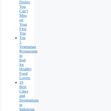
Dishes
You
Can’t
Miss
on
Your
First
Trip
Top
5
Vegetarian
Restaurants
in
Bali
for
Healthy
Food
Lovers
10
Best
Cities
and
Destinations
in
Indonesia