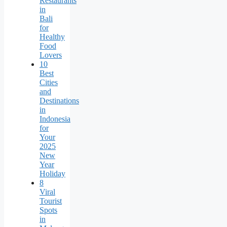
Restaurants
in
Bali
for
Healthy
Food
Lovers
10
Best
Cities
and
Destinations
in
Indonesia
for
Your
2025
New
Year
Holiday
8
Viral
Tourist
Spots
in