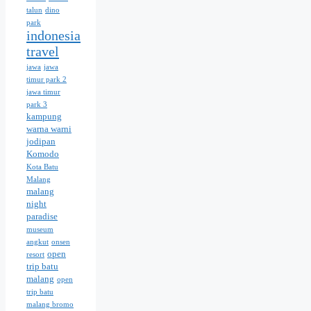
talun
dino
park
indonesia
travel
jawa
jawa
timur park 2
jawa timur
park 3
kampung
warna warni
jodipan
Komodo
Kota Batu
Malang
malang
night
paradise
museum
angkut
onsen
open
resort
trip batu
malang
open
trip batu
malang bromo