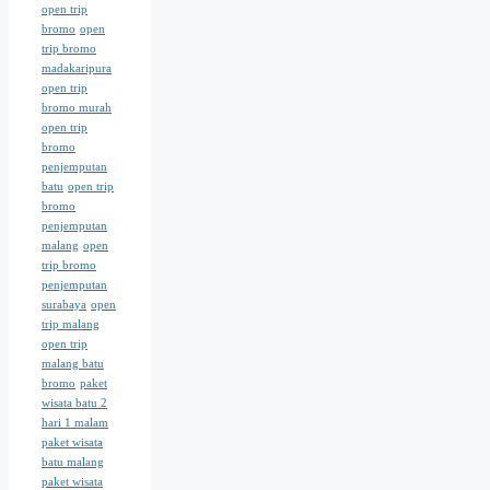
open trip
bromo
open
trip bromo
madakaripura
open trip
bromo murah
open trip
bromo
penjemputan
batu
open trip
bromo
penjemputan
malang
open
trip bromo
penjemputan
surabaya
open
trip malang
open trip
malang batu
bromo
paket
wisata batu 2
hari 1 malam
paket wisata
batu malang
paket wisata