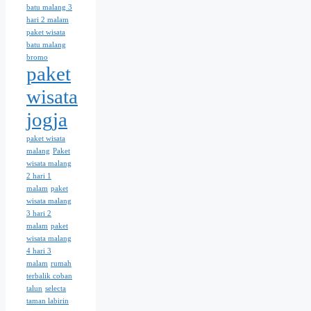
batu malang 3
hari 2 malam
paket wisata
batu malang
bromo
paket
wisata
jogja
paket wisata
malang
Paket
wisata malang
2 hari 1
malam
paket
wisata malang
3 hari 2
malam
paket
wisata malang
4 hari 3
malam
rumah
terbalik coban
talun
selecta
taman labirin