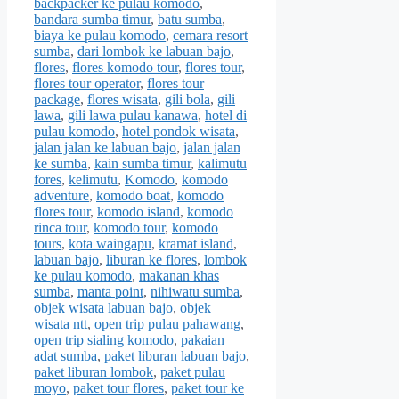
backpacker ke pulau komodo
,
bandara sumba timur
,
batu sumba
,
biaya ke pulau komodo
,
cemara resort
sumba
,
dari lombok ke labuan bajo
,
flores
,
flores komodo tour
,
flores tour
,
flores tour operator
,
flores tour
package
,
flores wisata
,
gili bola
,
gili
lawa
,
gili lawa pulau kanawa
,
hotel di
pulau komodo
,
hotel pondok wisata
,
jalan jalan ke labuan bajo
,
jalan jalan
ke sumba
,
kain sumba timur
,
kalimutu
fores
,
kelimutu
,
Komodo
,
komodo
adventure
,
komodo boat
,
komodo
flores tour
,
komodo island
,
komodo
rinca tour
,
komodo tour
,
komodo
tours
,
kota waingapu
,
kramat island
,
labuan bajo
,
liburan ke flores
,
lombok
ke pulau komodo
,
makanan khas
sumba
,
manta point
,
nihiwatu sumba
,
objek wisata labuan bajo
,
objek
wisata ntt
,
open trip pulau pahawang
,
open trip sialing komodo
,
pakaian
adat sumba
,
paket liburan labuan bajo
,
paket liburan lombok
,
paket pulau
moyo
,
paket tour flores
,
paket tour ke