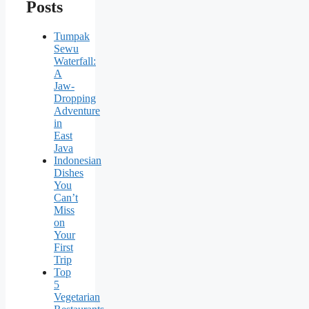
Posts
Tumpak
Sewu
Waterfall:
A
Jaw-
Dropping
Adventure
in
East
Java
Indonesian
Dishes
You
Can’t
Miss
on
Your
First
Trip
Top
5
Vegetarian