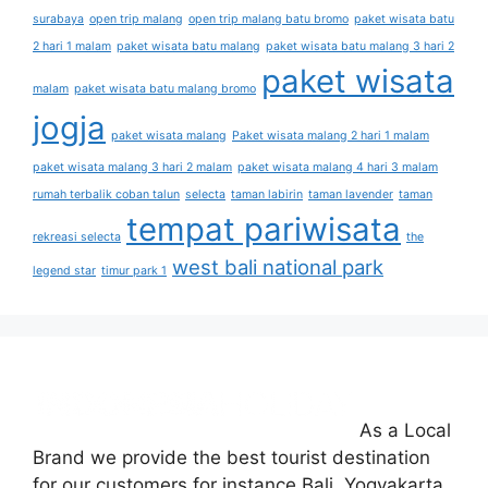
surabaya
open trip malang
open trip malang batu bromo
paket wisata batu
2 hari 1 malam
paket wisata batu malang
paket wisata batu malang 3 hari 2
paket wisata
malam
paket wisata batu malang bromo
jogja
paket wisata malang
Paket wisata malang 2 hari 1 malam
paket wisata malang 3 hari 2 malam
paket wisata malang 4 hari 3 malam
rumah terbalik coban talun
selecta
taman labirin
taman lavender
taman
tempat pariwisata
rekreasi selecta
the
west bali national park
legend star
timur park 1
As a Local
Brand we provide the best tourist destination
for our customers for instance Bali, Yogyakarta,