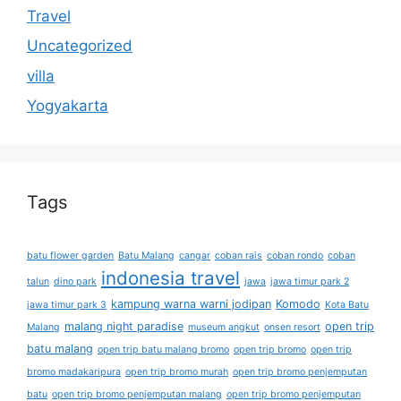
Travel
Uncategorized
villa
Yogyakarta
Tags
batu flower garden
Batu Malang
cangar
coban rais
coban rondo
coban
indonesia travel
talun
dino park
jawa
jawa timur park 2
kampung warna warni jodipan
Komodo
jawa timur park 3
Kota Batu
malang night paradise
open trip
Malang
museum angkut
onsen resort
batu malang
open trip batu malang bromo
open trip bromo
open trip
bromo madakaripura
open trip bromo murah
open trip bromo penjemputan
batu
open trip bromo penjemputan malang
open trip bromo penjemputan