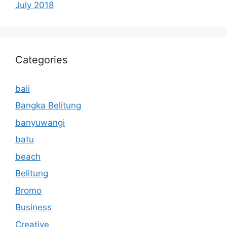
July 2018
Categories
bali
Bangka Belitung
banyuwangi
batu
beach
Belitung
Bromo
Business
Creative