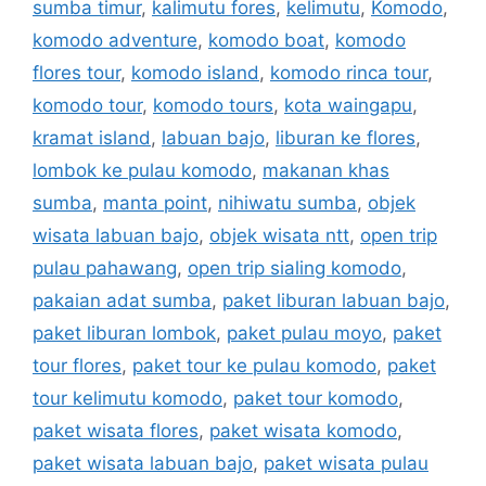
sumba timur
,
kalimutu fores
,
kelimutu
,
Komodo
,
komodo adventure
,
komodo boat
,
komodo
flores tour
,
komodo island
,
komodo rinca tour
,
komodo tour
,
komodo tours
,
kota waingapu
,
kramat island
,
labuan bajo
,
liburan ke flores
,
lombok ke pulau komodo
,
makanan khas
sumba
,
manta point
,
nihiwatu sumba
,
objek
wisata labuan bajo
,
objek wisata ntt
,
open trip
pulau pahawang
,
open trip sialing komodo
,
pakaian adat sumba
,
paket liburan labuan bajo
,
paket liburan lombok
,
paket pulau moyo
,
paket
tour flores
,
paket tour ke pulau komodo
,
paket
tour kelimutu komodo
,
paket tour komodo
,
paket wisata flores
,
paket wisata komodo
,
paket wisata labuan bajo
,
paket wisata pulau