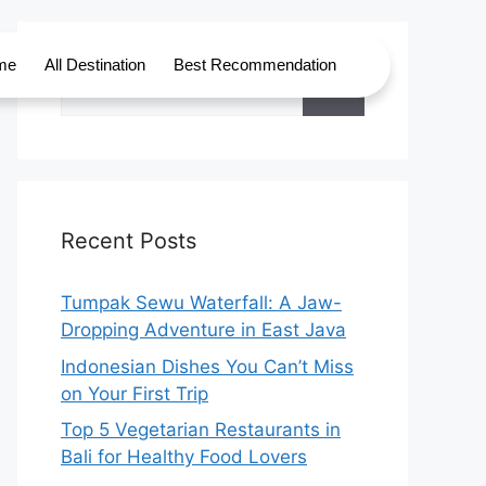
me
All Destination
Best Recommendation
Recent Posts
Tumpak Sewu Waterfall: A Jaw-
Dropping Adventure in East Java
Indonesian Dishes You Can’t Miss
on Your First Trip
Top 5 Vegetarian Restaurants in
Bali for Healthy Food Lovers