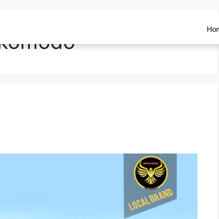
Ho
g komodo