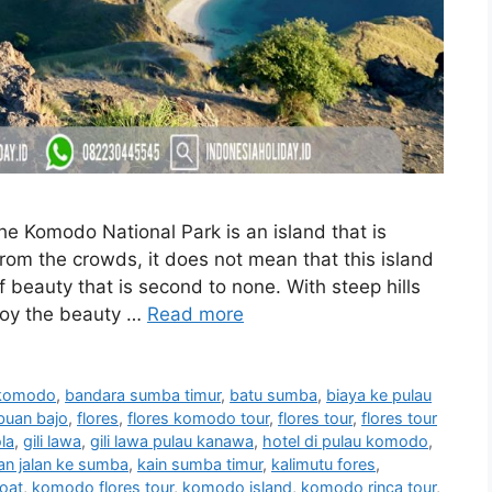
the Komodo National Park is an island that is
rom the crowds, it does not mean that this island
f beauty that is second to none. With steep hills
njoy the beauty …
Read more
 komodo
,
bandara sumba timur
,
batu sumba
,
biaya ke pulau
buan bajo
,
flores
,
flores komodo tour
,
flores tour
,
flores tour
ola
,
gili lawa
,
gili lawa pulau kanawa
,
hotel di pulau komodo
,
lan jalan ke sumba
,
kain sumba timur
,
kalimutu fores
,
oat
,
komodo flores tour
,
komodo island
,
komodo rinca tour
,