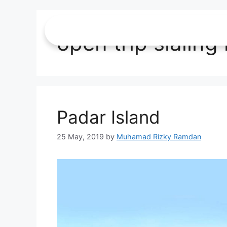
open trip sialin
Padar Island
25 May, 2019
by
Muhamad Rizky Ramdan