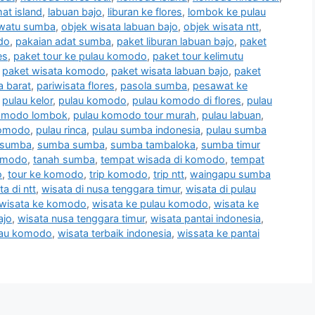
at island
,
labuan bajo
,
liburan ke flores
,
lombok ke pulau
iwatu sumba
,
objek wisata labuan bajo
,
objek wisata ntt
,
odo
,
pakaian adat sumba
,
paket liburan labuan bajo
,
paket
es
,
paket tour ke pulau komodo
,
paket tour kelimutu
,
paket wisata komodo
,
paket wisata labuan bajo
,
paket
a barat
,
pariwisata flores
,
pasola sumba
,
pesawat ke
,
pulau kelor
,
pulau komodo
,
pulau komodo di flores
,
pulau
omodo lombok
,
pulau komodo tour murah
,
pulau labuan
,
komodo
,
pulau rinca
,
pulau sumba indonesia
,
pulau sumba
 sumba
,
sumba sumba
,
sumba tambaloka
,
sumba timur
komodo
,
tanah sumba
,
tempat wisada di komodo
,
tempat
o
,
tour ke komodo
,
trip komodo
,
trip ntt
,
waingapu sumba
ta di ntt
,
wisata di nusa tenggara timur
,
wisata di pulau
wisata ke komodo
,
wisata ke pulau komodo
,
wisata ke
ajo
,
wisata nusa tenggara timur
,
wisata pantai indonesia
,
lau komodo
,
wisata terbaik indonesia
,
wissata ke pantai