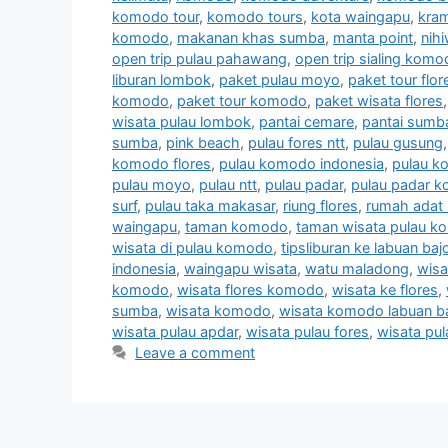
komodo tour
,
komodo tours
,
kota waingapu
,
kram
komodo
,
makanan khas sumba
,
manta point
,
nih
open trip pulau pahawang
,
open trip sialing kom
liburan lombok
,
paket pulau moyo
,
paket tour flor
komodo
,
paket tour komodo
,
paket wisata flores
wisata pulau lombok
,
pantai cemare
,
pantai sumb
sumba
,
pink beach
,
pulau fores ntt
,
pulau gusung
komodo flores
,
pulau komodo indonesia
,
pulau k
pulau moyo
,
pulau ntt
,
pulau padar
,
pulau padar 
surf
,
pulau taka makasar
,
riung flores
,
rumah adat
waingapu
,
taman komodo
,
taman wisata pulau 
wisata di pulau komodo
,
tipsliburan ke labuan baj
indonesia
,
waingapu wisata
,
watu maladong
,
wisa
komodo
,
wisata flores komodo
,
wisata ke flores
,
sumba
,
wisata komodo
,
wisata komodo labuan b
wisata pulau apdar
,
wisata pulau fores
,
wisata pu
Leave a comment