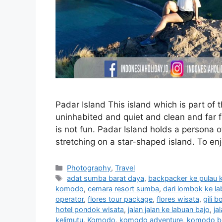
Padar Island This island which is part of 
uninhabited and quiet and clean and far f
is not fun. Padar Island holds a persona o
stretching on a star-shaped island. To e
Photography
,
Travel
adat sumba barat daya
,
backpacker ke pulau
komodo
,
cemara resort sumba
,
dari lombok ke la
operator
,
flores tour package
,
flores wisata
,
gili b
hotel pondok wisata
,
jalan jalan ke labuan bajo
,
ja
kelimutu
,
Komodo
,
komodo adventure
,
komodo b